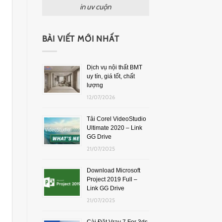
in uv cuộn
BÀI VIẾT MỚI NHẤT
Dịch vụ nội thất BMT
uy tín, giá tốt, chất
lượng
12/07/2026
Tải Corel VideoStudio
Ultimate 2020 – Link
GG Drive
21/07/2025
Download Microsoft
Project 2019 Full –
Link GG Drive
21/07/2025