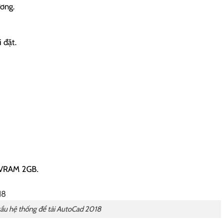
ương.
 đặt.
 VRAM 2GB.
ầu hệ thống để tải AutoCad 2018