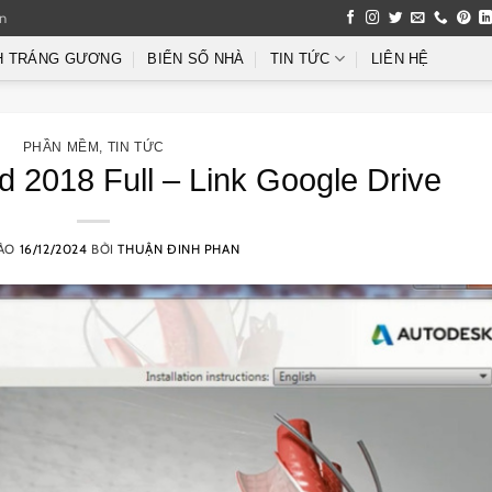
an
H TRÁNG GƯƠNG
BIỂN SỐ NHÀ
TIN TỨC
LIÊN HỆ
PHẦN MỀM
,
TIN TỨC
 2018 Full – Link Google Drive
VÀO
16/12/2024
BỞI
THUẬN ĐINH PHAN