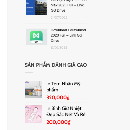
Cài Đặt Vray 7 For 3ds
Max 2025 Full – Link
GG Drive
21/07/2025
Download Edrawmind
2023 Full – Link GG
Drive
17/07/2025
SẢN PHẨM ĐÁNH GIÁ CAO
In Tem Nhãn Mỹ
phẩm
320,000
₫
In Bình Giữ Nhiệt
Đẹp Sắc Nét Và Rẻ
200,000
₫