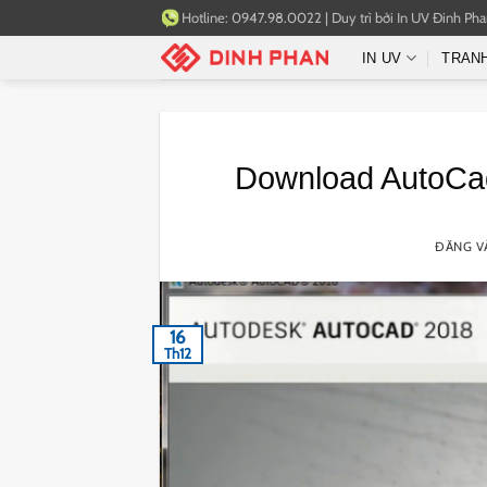
Bỏ
Hotline:
0947.98.0022
|
Duy trì bởi
In UV Đinh Ph
qua
IN UV
TRAN
nội
dung
Download AutoCad
ĐĂNG 
16
Th12