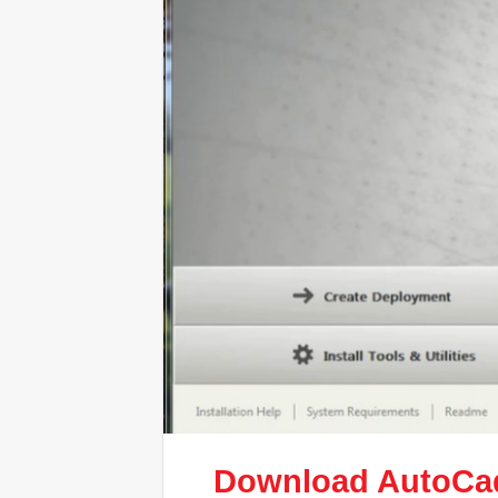
Download
AutoCad