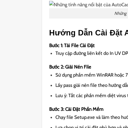
Những t
Hướng Dẫn Cài Đặt 
Bước 1: Tải File Cài Đặt
Truy cập đường liên kết do In UV DP
Bước 2: Giải Nén File
Sử dụng phần mềm WinRAR hoặc 7-Zip
Lấy pass giải nén file theo hướng dẫ
Lưu ý: Tắt các phần mềm diệt virus t
Bước 3: Cài Đặt Phần Mềm
Chạy file Setup.exe và làm theo hướ
Lựa chọn vị trí cài đặt phù hợp và nhấ