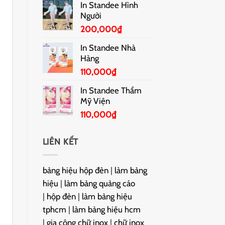
In Standee Hình
Người
200,000
₫
In Standee Nhà
Hàng
110,000
₫
In Standee Thẩm
Mỹ Viện
110,000
₫
LIÊN KẾT
bảng hiệu hộp đèn
|
làm bảng
hiệu
|
làm bảng quảng cáo
|
hộp đèn
|
làm bảng hiệu
tphcm
|
làm bảng hiệu hcm
|
gia công chữ inox
|
chữ inox