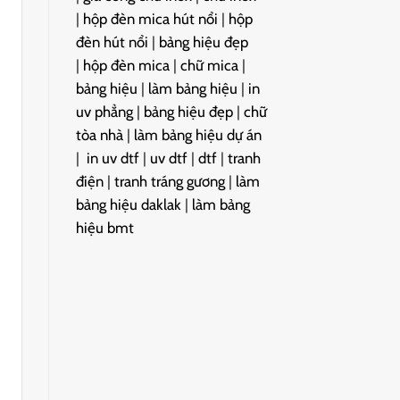
|
hộp đèn mica hút nổi
|
hộp
đèn hút nổi
|
bảng hiệu đẹp
|
hộp đèn mica
|
chữ mica
|
bảng hiệu
|
làm bảng hiệu
|
in
uv phẳng
|
bảng hiệu đẹp
|
chữ
tòa nhà
|
làm bảng hiệu dự án
|
in uv dtf
|
uv dtf
|
dtf
|
tranh
điện
|
tranh tráng gương
|
làm
bảng hiệu daklak
|
làm bảng
hiệu bmt