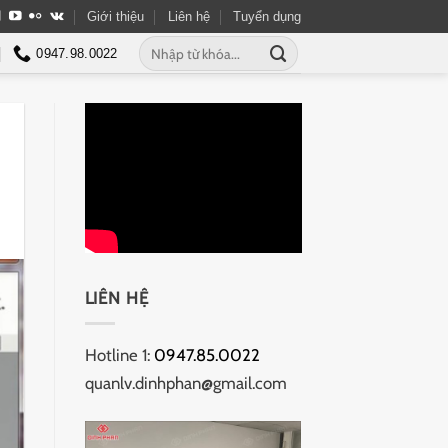
Giới thiệu
Liên hệ
Tuyển dụng
Tìm
0947.98.0022
kiếm:
LIÊN HỆ
Hotline 1:
0947.85.0022
quanlv.dinhphan@gmail.com