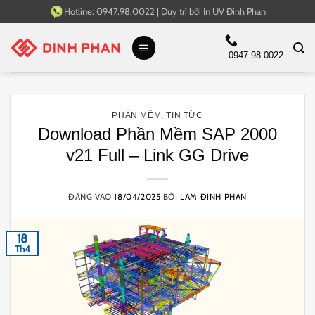
Bỏ
Hotline:
0947.98.0022
|
Duy trì bởi
In UV Đinh Phan
qua
nội
0947.98.0022
dung
PHẦN MỀM
,
TIN TỨC
Download Phần Mềm SAP 2000
v21 Full – Link GG Drive
ĐĂNG VÀO
18/04/2025
BỞI
LAM ĐINH PHAN
18
Th4