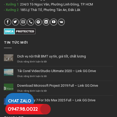
- Xưởng 1:
234/3 Tô Ngọc Vân, Phường Linh Đông, TP. HCM
- Xưởng 2:
185 Lý Thái Tổ, Phường Tân An, Đắk Lắk
TIN TỨC MỚI
Dịch vụ nội thất BMT uy tín, giá tốt, chất lượng
ở
Chức năng bình luận bị tắt
Dịch
vụ
Tải Corel VideoStudio Ultimate 2020 – Link GG Drive
nội
thất
ở
Chức năng bình luận bị tắt
BMT
Tải
uy
Corel
Download Microsoft Project 2019 Full – Link GG Drive
tín,
VideoStudio
giá
Ultimate
ở
Chức năng bình luận bị tắt
tốt,
2020
Download
chất
–
Microsoft
Cài Đặt Vray 7 For 3ds Max 2025 Full – Link GG Drive
CHAT ZALO
lượng
Link
Project
GG
2019
ở
Chức năng bình luận bị tắt
0947.98.0022
Drive
Full
Cài
–
Đặt
Link
Vray