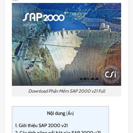
Download Phần Mềm SAP 2000 v21 Full
Nội dung
[
Ẩn
]
1.
Giới thiệu SAP 2000 v21
2.
Các tính năng nổi bật của SAP 2000 v21