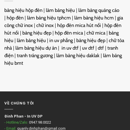
bảng hiệu hộp đèn
|
làm bảng hiệu
|
làm bảng quảng cáo
|
hộp đèn
|
làm bảng hiệu tphcm
|
làm bảng hiệu hcm
|
gia
công chữ inox
|
chữ inox
|
hộp đèn mica hút nổi
|
hộp đèn
hút nổi
|
bảng hiệu đẹp
|
hộp đèn mica
|
chữ mica
|
bảng
hiệu
|
làm bảng hiệu
|
in uv phẳng
|
bảng hiệu đẹp
|
chữ tòa
nhà
|
làm bảng hiệu dự án
|
in uv dtf
|
uv dtf
|
dtf
|
tranh
điện
|
tranh tráng gương
|
làm bảng hiệu daklak
|
làm bảng
hiệu bmt
VỀ CHÚNG TÔI
Đinh Phan
-
In UV DP
- Hotline/Zalo:
0947.98.0022
- Email:
quanlv.dinhphan@gmail.com