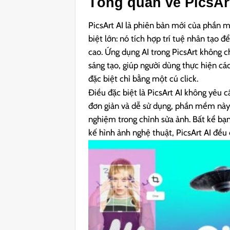
Tổng quan về PicsAr
PicsArt AI là phiên bản mới của phần 
biệt lớn: nó tích hợp trí tuệ nhân tạo 
cao. Ứng dụng AI trong PicsArt không c
sáng tạo, giúp người dùng thực hiện cá
đặc biệt chỉ bằng một cú click.
Điều đặc biệt là PicsArt AI không yêu c
đơn giản và dễ sử dụng, phần mềm này 
nghiệm trong chỉnh sửa ảnh. Bất kể bạ
kế hình ảnh nghệ thuật, PicsArt AI đều