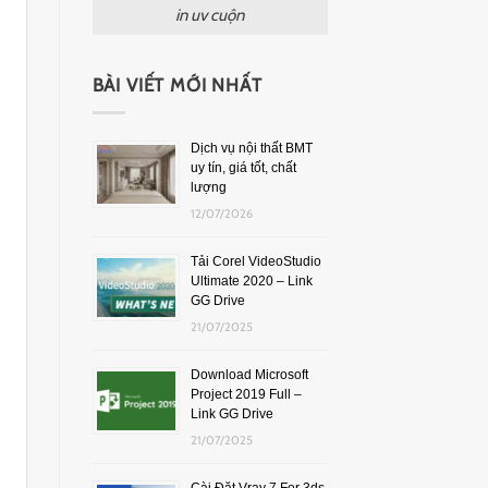
in uv cuộn
BÀI VIẾT MỚI NHẤT
Dịch vụ nội thất BMT
uy tín, giá tốt, chất
lượng
12/07/2026
Tải Corel VideoStudio
Ultimate 2020 – Link
GG Drive
21/07/2025
Download Microsoft
Project 2019 Full –
Link GG Drive
21/07/2025