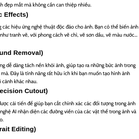
nh đẹp mắt mà không cần can thiệp nhiều.
c Effects)
g các hiệu ứng nghệ thuật độc đáo cho ảnh. Bạn có thể biến ảnh
hư tranh vẽ, với phong cách vẽ chì, vẽ sơn dầu, vẽ màu nước…
ound Removal)
ùng dễ dàng tách nền khỏi ảnh, giúp tạo ra những bức ảnh trong
mà. Đây là tính năng rất hữu ích khi bạn muốn tạo hình ảnh
 cảnh khác nhau.
ecision Cutout)
ược cải tiến để giúp bạn cắt chính xác các đối tượng trong ảnh
 nghệ AI nhận diện các đường viền của các vật thể trong ảnh và
o.
ait Editing)