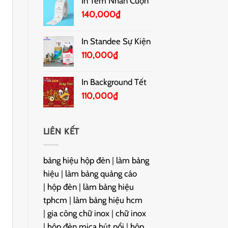
In Tem Nhãn Cuộn
140,000
₫
In Standee Sự Kiện
110,000
₫
In Background Tết
110,000
₫
LIÊN KẾT
bảng hiệu hộp đèn
|
làm bảng
hiệu
|
làm bảng quảng cáo
|
hộp đèn
|
làm bảng hiệu
tphcm
|
làm bảng hiệu hcm
|
gia công chữ inox
|
chữ inox
|
hộp đèn mica hút nổi
|
hộp