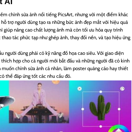
t AI
mềm chỉnh sửa ảnh nổi tiếng PicsArt, nhưng với một điểm khác
để hỗ trợ người dùng tạo ra những bức ảnh đẹp mắt với hiệu quả
hỉ giúp nâng cao chất lượng ảnh mà còn tối ưu hóa quy trình
c thao tác phức tạp như ghép ảnh, thay đổi nền, và tạo hiệu ứng
ầu người dùng phải có kỹ năng đồ họa cao siêu. Với giao diện
thích hợp cho cả người mới bắt đầu và những người đã có kinh
n muốn chỉnh sửa ảnh cá nhân, làm poster quảng cáo hay thiết
 có thể đáp ứng tốt các nhu cầu đó.