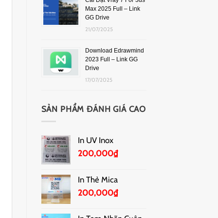
Cài Đặt Vray 7 For 3ds
Max 2025 Full – Link
GG Drive
21/07/2025
Download Edrawmind
2023 Full – Link GG
Drive
17/07/2025
SẢN PHẨM ĐÁNH GIÁ CAO
In UV Inox
200,000
₫
In Thẻ Mica
200,000
₫