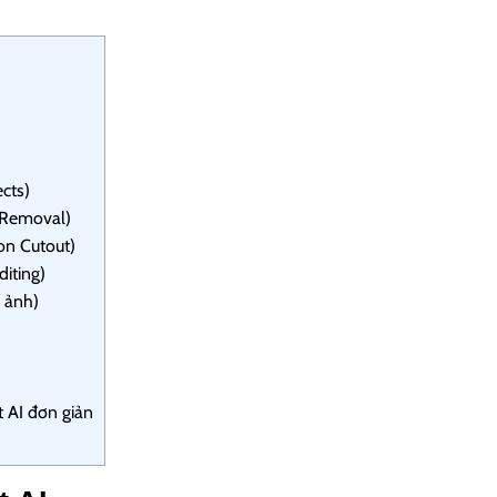
ects)
 Removal)
on Cutout)
diting)
 ảnh)
 AI đơn giản