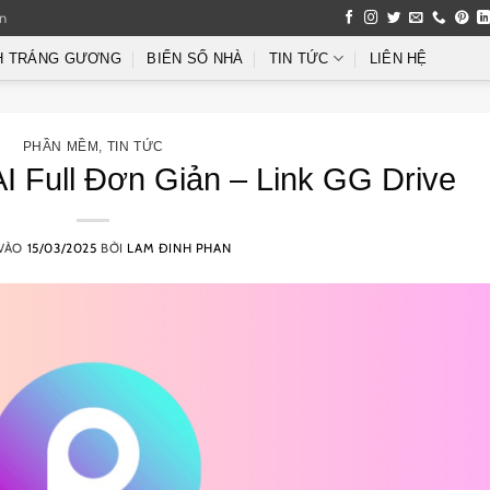
an
H TRÁNG GƯƠNG
BIỂN SỐ NHÀ
TIN TỨC
LIÊN HỆ
PHẦN MỀM
,
TIN TỨC
I Full Đơn Giản – Link GG Drive
 VÀO
15/03/2025
BỞI
LAM ĐINH PHAN