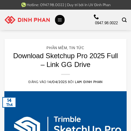
Bỏ
Hotline:
0947.98.0022
|
Duy trì bởi
In UV Đinh Phan
qua
nội
0947.98.0022
dung
PHẦN MỀM
,
TIN TỨC
Download Sketchup Pro 2025 Full
– Link GG Drive
ĐĂNG VÀO
14/04/2025
BỞI
LAM ĐINH PHAN
14
Th4