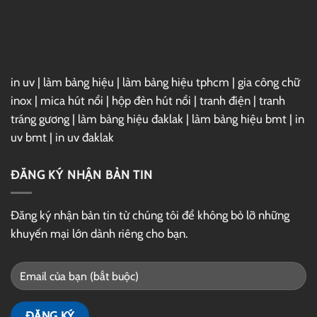
Link
GG
Drive
in uv
|
làm bảng hiệu
|
làm bảng hiệu tphcm
|
gia công chữ
inox
|
mica hút nổi
|
hộp đèn hút nổi
|
tranh điện
|
tranh
tráng gương
|
làm bảng hiệu đaklak
|
làm bảng hiệu bmt
|
in
uv bmt
|
in uv đaklak
ĐĂNG KÝ NHẬN BẢN TIN
Đăng ký nhận bản tin từ chúng tôi để không bỏ lỡ những
khuyến mại lớn dành riêng cho bạn.