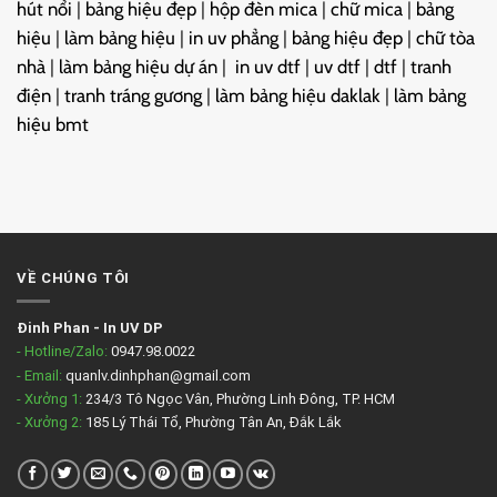
hút nổi
|
bảng hiệu đẹp
|
hộp đèn mica
|
chữ mica
|
bảng
hiệu
|
làm bảng hiệu
|
in uv phẳng
|
bảng hiệu đẹp
|
chữ tòa
nhà
|
làm bảng hiệu dự án
|
in uv dtf
|
uv dtf
|
dtf
|
tranh
điện
|
tranh tráng gương
|
làm bảng hiệu daklak
|
làm bảng
hiệu bmt
VỀ CHÚNG TÔI
Đinh Phan
-
In UV DP
- Hotline/Zalo:
0947.98.0022
- Email:
quanlv.dinhphan@gmail.com
- Xưởng 1:
234/3 Tô Ngọc Vân, Phường Linh Đông, TP. HCM
- Xưởng 2:
185 Lý Thái Tổ, Phường Tân An, Đắk Lắk