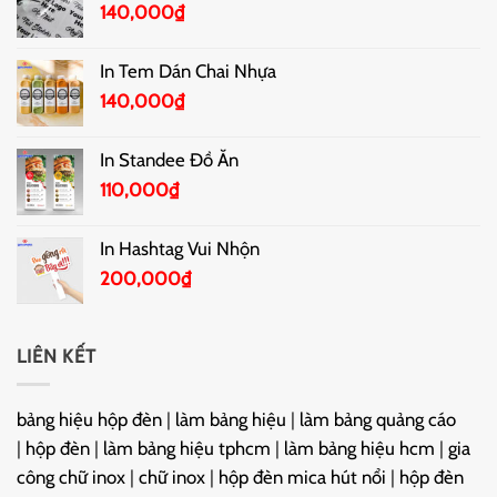
140,000
₫
In Tem Dán Chai Nhựa
140,000
₫
In Standee Đồ Ăn
110,000
₫
In Hashtag Vui Nhộn
200,000
₫
LIÊN KẾT
bảng hiệu hộp đèn
|
làm bảng hiệu
|
làm bảng quảng cáo
|
hộp đèn
|
làm bảng hiệu tphcm
|
làm bảng hiệu hcm
|
gia
công chữ inox
|
chữ inox
|
hộp đèn mica hút nổi
|
hộp đèn