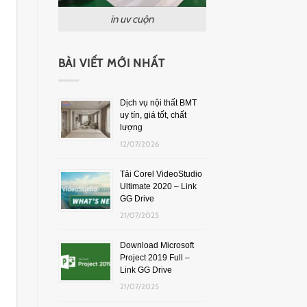
in uv cuộn
BÀI VIẾT MỚI NHẤT
Dịch vụ nội thất BMT
uy tín, giá tốt, chất
lượng
12/07/2026
Tải Corel VideoStudio
Ultimate 2020 – Link
GG Drive
21/07/2025
Download Microsoft
Project 2019 Full –
Link GG Drive
21/07/2025