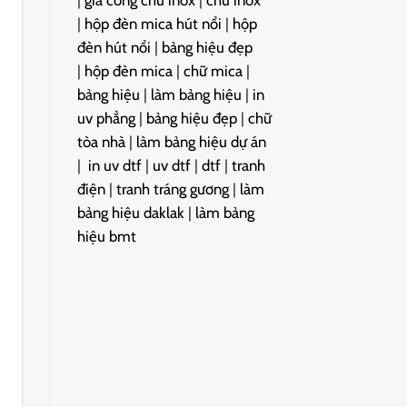
|
gia công chữ inox
|
chữ inox
|
hộp đèn mica hút nổi
|
hộp
đèn hút nổi
|
bảng hiệu đẹp
|
hộp đèn mica
|
chữ mica
|
bảng hiệu
|
làm bảng hiệu
|
in
uv phẳng
|
bảng hiệu đẹp
|
chữ
tòa nhà
|
làm bảng hiệu dự án
|
in uv dtf
|
uv dtf
|
dtf
|
tranh
điện
|
tranh tráng gương
|
làm
bảng hiệu daklak
|
làm bảng
hiệu bmt