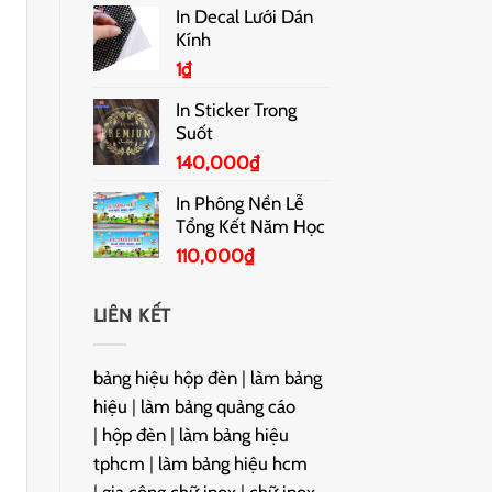
In Decal Lưới Dán
Kính
1
₫
In Sticker Trong
Suốt
140,000
₫
In Phông Nền Lễ
Tổng Kết Năm Học
110,000
₫
LIÊN KẾT
bảng hiệu hộp đèn
|
làm bảng
hiệu
|
làm bảng quảng cáo
|
hộp đèn
|
làm bảng hiệu
tphcm
|
làm bảng hiệu hcm