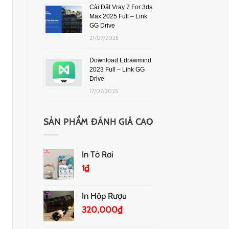
Cài Đặt Vray 7 For 3ds
Max 2025 Full – Link
GG Drive
21/07/2025
Download Edrawmind
2023 Full – Link GG
Drive
17/07/2025
SẢN PHẨM ĐÁNH GIÁ CAO
In Tờ Rơi
1
₫
In Hộp Rượu
320,000
₫