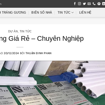
an
H TRÁNG GƯƠNG
BIỂN SỐ NHÀ
TIN TỨC
LIÊN HỆ
DỰ ÁN
,
TIN TỨC
ng Giá Rẻ – Chuyên Nghiệp
ÀO
20/12/2024
BỞI
THUẬN ĐINH PHAN