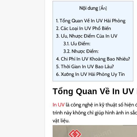
Nội dung
[
Ẩn
]
1.
Tổng Quan Về In UV Hải Phòng
2.
Các Loại In UV Phổ Biến
3.
Ưu, Nhược Điểm Của In UV
3.1.
Ưu Điểm:
3.2.
Nhược Điểm:
4.
Chi Phí In UV Khoảng Bao Nhiêu?
5.
Thời Gian In UV Bao Lâu?
6.
Xưởng In UV Hải Phòng Uy Tín
Tổng Quan Về In UV
In UV
là công nghệ in kỹ thuật số hiện 
trình này không chỉ giúp hình ảnh in 
vật liệu.