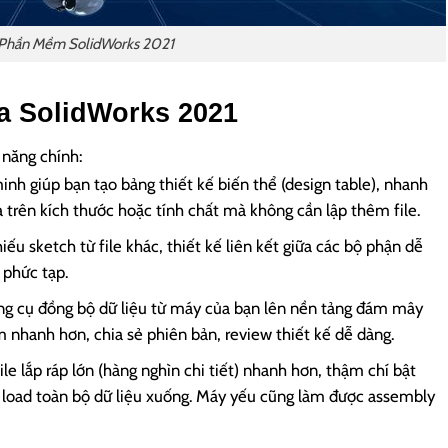
Phần Mềm SolidWorks 2021
ủa SolidWorks 2021
năng chính:
inh giúp bạn tạo bảng thiết kế biến thể (design table), nhanh
trên kích thước hoặc tính chất mà không cần lập thêm file.
ếu sketch từ file khác, thiết kế liên kết giữa các bộ phận dễ
 phức tạp.
 cụ đồng bộ dữ liệu từ máy của bạn lên nền tảng đám mây
hanh hơn, chia sẻ phiên bản, review thiết kế dễ dàng.
e lắp ráp lớn (hàng nghìn chi tiết) nhanh hơn, thậm chí bật
 load toàn bộ dữ liệu xuống. Máy yếu cũng làm được assembly