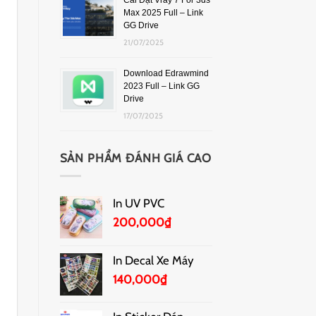
Cài Đặt Vray 7 For 3ds
Max 2025 Full – Link
GG Drive
21/07/2025
Download Edrawmind
2023 Full – Link GG
Drive
17/07/2025
SẢN PHẨM ĐÁNH GIÁ CAO
In UV PVC
200,000
₫
In Decal Xe Máy
140,000
₫