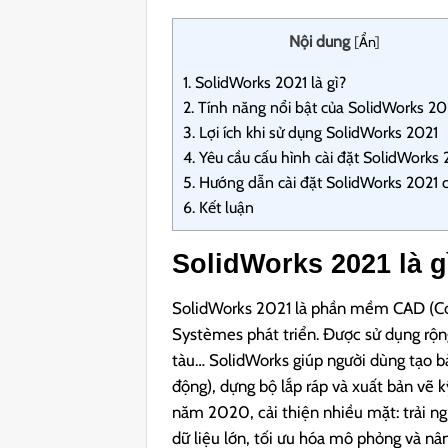
Nội dung
[
Ẩn
]
1.
SolidWorks 2021 là gì?
2.
Tính năng nổi bật của SolidWorks 20
3.
Lợi ích khi sử dụng SolidWorks 2021
4.
Yêu cầu cấu hình cài đặt SolidWorks 
5.
Hướng dẫn cài đặt SolidWorks 2021 ch
6.
Kết luận
SolidWorks 2021 là g
SolidWorks 2021 là phần mềm CAD (Co
Systèmes phát triển. Được sử dụng rộng 
tàu… SolidWorks giúp người dùng tạo b
động), dựng bộ lắp ráp và xuất bản vẽ 
năm 2020, cải thiện nhiều mặt: trải n
dữ liệu lớn, tối ưu hóa mô phỏng và nâ