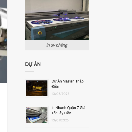
in uv phẳng
DỰ ÁN
Dự Án Masteri Thảo
Điền
10/05/2022
In Nhanh Quận 7 Giá
Tốt Lấy Liền
10/01/2025