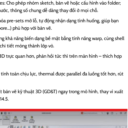
les: Cho phép nhóm sketch, bản vẽ hoặc cấu hình vào folder;
hước, thông số chung dễ dàng thay đổi ở mọi chỗ.
a pre-sets mở lỗ, tự động nhận dạng tình huống, giúp bạn
bore…) phù hợp với bản vẽ.
ng khả năng biến dạng bề mặt bằng tính năng warp, cùng shell
chi tiết mỏng thành lớp vỏ.
 3D trực quan hơn, phản hồi tức thì trên màn hình – thích hợp
nh toán chịu lực, thermal được parallel đa luồng tốt hơn, rút
 bản vẽ kỹ thuật 3D (GD&T) ngay trong mô hình, thay vì xuất
14.5.