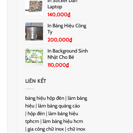
In Sticker Dán
Laptop
140,000
₫
In Bảng Hiệu Công
Ty
200,000
₫
In Background Sinh
Nhật Cho Bé
110,000
₫
LIÊN KẾT
bảng hiệu hộp đèn
|
làm bảng
hiệu
|
làm bảng quảng cáo
|
hộp đèn
|
làm bảng hiệu
tphcm
|
làm bảng hiệu hcm
|
gia công chữ inox
|
chữ inox