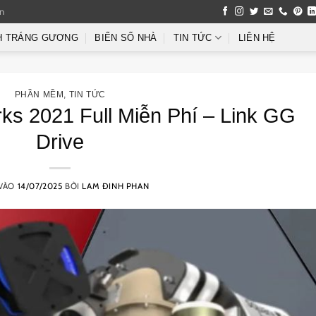
an
H TRÁNG GƯƠNG
BIỂN SỐ NHÀ
TIN TỨC
LIÊN HỆ
PHẦN MỀM
,
TIN TỨC
ks 2021 Full Miễn Phí – Link GG
Drive
 VÀO
14/07/2025
BỞI
LAM ĐINH PHAN