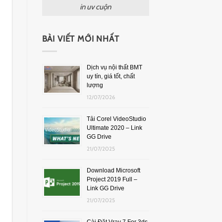
in uv cuộn
BÀI VIẾT MỚI NHẤT
Dịch vụ nội thất BMT
uy tín, giá tốt, chất
lượng
12/07/2026
Tải Corel VideoStudio
Ultimate 2020 – Link
GG Drive
21/07/2025
Download Microsoft
Project 2019 Full –
Link GG Drive
21/07/2025