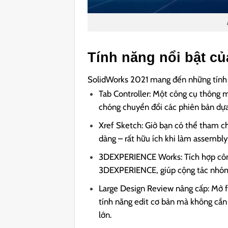
Tính năng nổi bật c
SolidWorks 2021 mang đến những tính 
Tab Controller: Một công cụ thông m
chóng chuyển đổi các phiên bản dựa 
Xref Sketch: Giờ bạn có thể tham chi
dàng – rất hữu ích khi làm assembly
3DEXPERIENCE Works: Tích hợp công
3DEXPERIENCE, giúp cộng tác nhóm n
Large Design Review nâng cấp: Mở fil
tính năng edit cơ bản mà không cần
lớn.