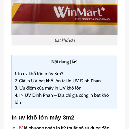
Bạt khổ lớn
Nội dung
[
Ẩn
]
1.
In uv khổ lớn máy 3m2
2.
Giá in UV bạt khổ lớn tại In UV Đinh Phan
3.
Ưu điểm của máy in UV khổ lớn
4.
IN UV Đinh Phan – Địa chỉ gia công in bạt khổ
lớn
In uv khổ lớn máy 3m2
In UV
là phương pháp in kỹ thuật số sử dụng đèn