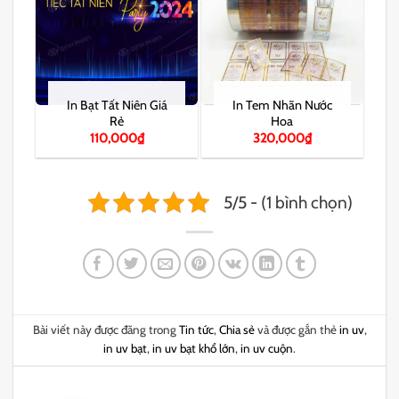
In Bạt Tất Niên Giá
In Tem Nhãn Nước
Rẻ
Hoa
110,000
₫
320,000
₫
5/5 - (1 bình chọn)
Bài viết này được đăng trong
Tin tức
,
Chia sẻ
và được gắn thẻ
in uv
,
in uv bạt
,
in uv bạt khổ lớn
,
in uv cuộn
.