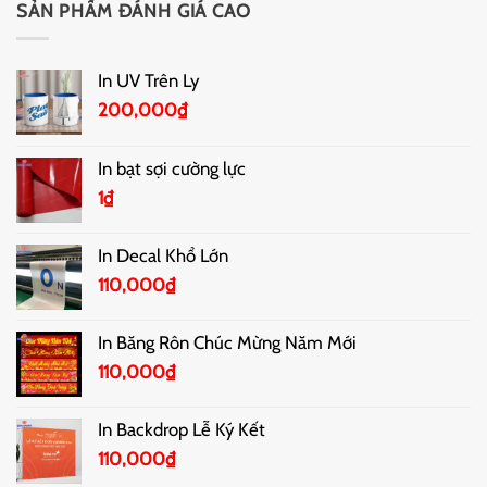
SẢN PHẨM ĐÁNH GIÁ CAO
In UV Trên Ly
200,000
₫
In bạt sợi cường lực
1
₫
In Decal Khổ Lớn
110,000
₫
In Băng Rôn Chúc Mừng Năm Mới
110,000
₫
In Backdrop Lễ Ký Kết
110,000
₫