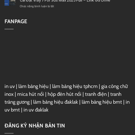
Cài Đặt Vray 7 For 3ds Max 2025 Full – Link GG Drive
lượng
Link
Project
GG
2019
ở
Chức năng bình luận bị tắt
Drive
Full
Cài
–
Đặt
Link
Vray
FANPAGE
GG
7
Drive
For
3ds
Max
2025
Full
–
Link
GG
Drive
in uv
|
làm bảng hiệu
|
làm bảng hiệu tphcm
|
gia công chữ
inox
|
mica hút nổi
|
hộp đèn hút nổi
|
tranh điện
|
tranh
tráng gương
|
làm bảng hiệu đaklak
|
làm bảng hiệu bmt
|
in
uv bmt
|
in uv đaklak
ĐĂNG KÝ NHẬN BẢN TIN