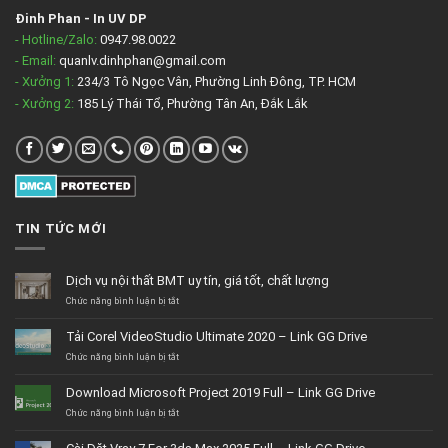
Đinh Phan
-
In UV DP
- Hotline/Zalo:
0947.98.0022
- Email:
quanlv.dinhphan@gmail.com
- Xưởng 1:
234/3 Tô Ngọc Vân, Phường Linh Đông, TP. HCM
- Xưởng 2:
185 Lý Thái Tổ, Phường Tân An, Đắk Lắk
TIN TỨC MỚI
Dịch vụ nội thất BMT uy tín, giá tốt, chất lượng
ở
Chức năng bình luận bị tắt
Dịch
vụ
Tải Corel VideoStudio Ultimate 2020 – Link GG Drive
nội
thất
ở
Chức năng bình luận bị tắt
BMT
Tải
uy
Corel
Download Microsoft Project 2019 Full – Link GG Drive
tín,
VideoStudio
giá
Ultimate
ở
Chức năng bình luận bị tắt
tốt,
2020
Download
chất
–
Microsoft