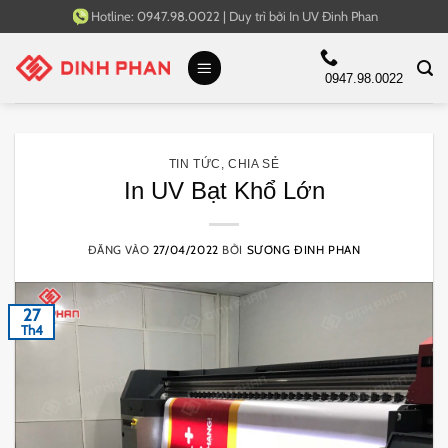
Bỏ
Hotline:
0947.98.0022
|
Duy trì bởi
In UV Đinh Phan
qua
nội
0947.98.0022
dung
TIN TỨC
,
CHIA SẺ
In UV Bạt Khổ Lớn
ĐĂNG VÀO
27/04/2022
BỞI
SƯƠNG ĐINH PHAN
27
Th4