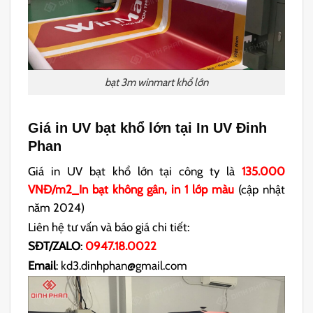
bạt 3m winmart khổ lớn
Giá in UV bạt khổ lớn tại In UV Đinh
Phan
Giá in UV bạt khổ lớn tại công ty là
135.000
VNĐ/m2_In bạt không gân, in 1 lớp màu
(cập nhật
năm 2024)
Liên hệ tư vấn và báo giá chi tiết:
SĐT/ZALO
:
0947.18.0022
Email
: kd3.dinhphan@gmail.com