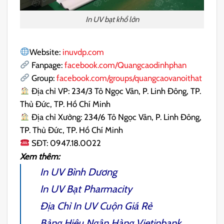
In UV bạt khổ lớn
Website:
inuvdp.com
Fanpage:
facebook.com/Quangcaodinhphan
Group:
facebook.com/groups/quangcaovanoithat
Địa chỉ VP: 234/3 Tô Ngọc Vân, P. Linh Đông, TP.
Thủ Đức, TP. Hồ Chí Minh
Địa chỉ Xưởng: 234/6 Tô Ngọc Vân, P. Linh Đông,
TP. Thủ Đức, TP. Hồ Chí Minh
SĐT: 0947.18.0022
Xem thêm:
In UV Bình Dương
In UV Bạt Pharmacity
Địa Chỉ In UV Cuộn Giá Rẻ
Bảng Hiệu Ngân Hàng Vietinbank