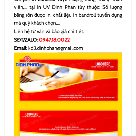
viên,… tại In UV Đinh Phan tùy thuộc: Số lượng
băng rôn được in, chất liệu in bandroll tuyển dụng
mà quý khách chọn,…
Liên hệ tư vấn và báo giá chi tiết:
SĐT/ZALO
:
0947.18.0022
Email
: kd3.dinhphan@gmail.com