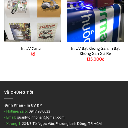
In UV Bạt Không Gân, In Bạt
In UV Canvas
Không Gân Giá Rẻ
1
₫
135,000
₫
VỀ CHÚNG TÔI
Đinh Phan
-
In UV DP
- Hotline/Zalo:
0947.98.0022
- Email:
quanlv.dinhphan@gmail.com
- Xưởng 1:
234/3 Tô Ngọc Vân, Phường Linh Đông, TP. HCM