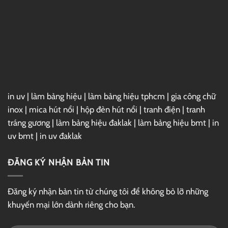
3ds
Max
2025
Full
–
Link
GG
Drive
in uv
|
làm bảng hiệu
|
làm bảng hiệu tphcm
|
gia công chữ
inox
|
mica hút nổi
|
hộp đèn hút nổi
|
tranh điện
|
tranh
tráng gương
|
làm bảng hiệu đaklak
|
làm bảng hiệu bmt
|
in
uv bmt
|
in uv đaklak
ĐĂNG KÝ NHẬN BẢN TIN
Đăng ký nhận bản tin từ chúng tôi để không bỏ lỡ những
khuyến mại lớn dành riêng cho bạn.