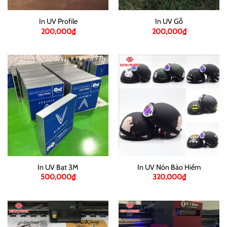
In UV Profile
In UV Gỗ
200,000
₫
200,000
₫
In UV Bạt 3M
In UV Nón Bảo Hiểm
500,000
₫
320,000
₫