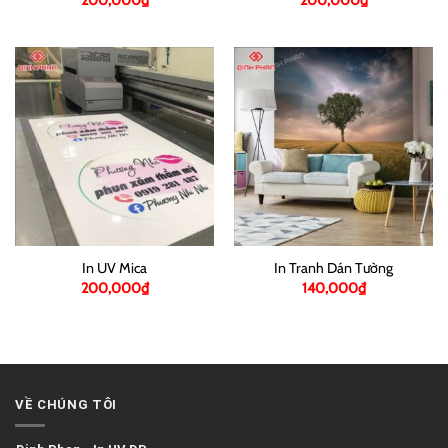
200,000
₫
200,000
₫
In UV Mica
In Tranh Dán Tường
200,000
₫
140,000
₫
VỀ CHÚNG TÔI