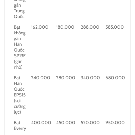
gân
Trung
Quốc
Bạt
162.000
180.000
288.000
585.000
không
gân
Hàn
Quốc
SP13E
(gân
nhỏ)
Bạt
240.000
280.000
340.000
680.000
Hàn
Quốc
EPS15
(sợi
cường
lực)
Bạt
400.000
450.000
520.000
950.000
Everry