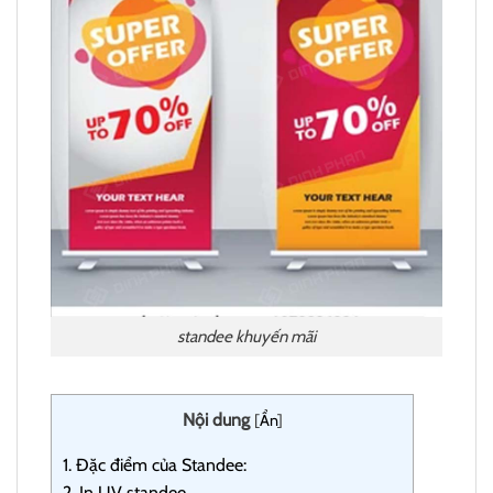
standee khuyến mãi
Nội dung
[
Ẩn
]
1.
Đặc điểm của Standee:
2.
In UV standee