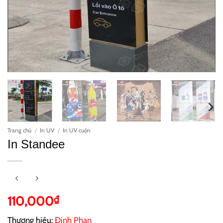
Trang chủ
/
In UV
/
In UV cuộn
In Standee
110,000
₫
Thương hiệu:
Đinh Phan