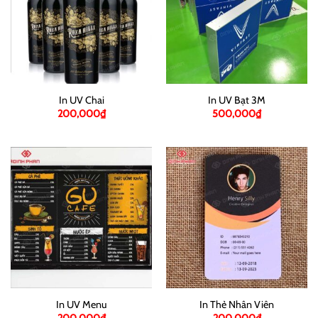
In UV Chai
In UV Bạt 3M
200,000
₫
500,000
₫
In UV Menu
In Thẻ Nhân Viên