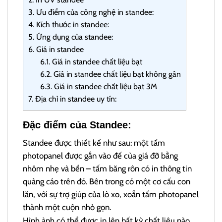
3.
Ưu điểm của công nghệ in standee:
4.
Kích thước in standee:
5.
Ứng dụng của standee:
6.
Giá in standee
6.1.
Giá in standee chất liệu bạt
6.2.
Giá in standee chất liệu bạt không gân
6.3.
Giá in standee chất liệu bạt 3M
7.
Địa chỉ in standee uy tín:
Đặc điểm của Standee:
Standee được thiết kế như sau: một tấm
photopanel được gắn vào đế của giá đỡ bằng
nhôm nhẹ và bền – tấm băng rôn có in thông tin
quảng cáo trên đó. Bên trong có một cơ cấu con
lăn, với sự trợ giúp của lò xo, xoắn tấm photopanel
thành một cuộn nhỏ gọn.
Hình ảnh có thể được in lên bất kỳ chất liệu nào.