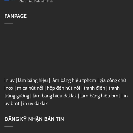
GG
2019
ở
Chức năng bình luận bị tắt
Drive
Full
Cài
–
Đặt
Link
Vray
FANPAGE
GG
7
Drive
For
3ds
Max
2025
Full
–
Link
GG
Drive
in uv
|
làm bảng hiệu
|
làm bảng hiệu tphcm
|
gia công chữ
inox
|
mica hút nổi
|
hộp đèn hút nổi
|
tranh điện
|
tranh
tráng gương
|
làm bảng hiệu đaklak
|
làm bảng hiệu bmt
|
in
uv bmt
|
in uv đaklak
ĐĂNG KÝ NHẬN BẢN TIN