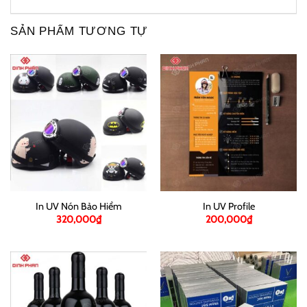
SẢN PHẨM TƯƠNG TỰ
In UV Nón Bảo Hiểm
In UV Profile
320,000
₫
200,000
₫