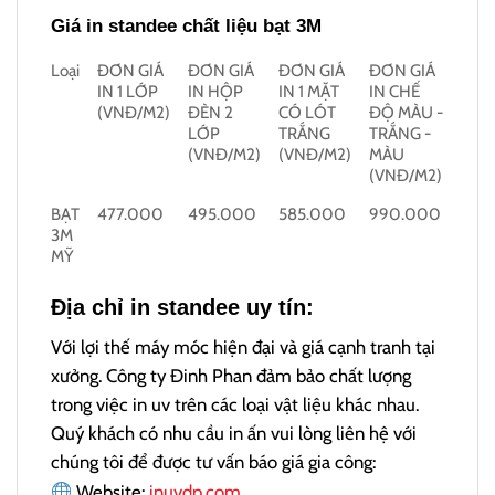
Giá in standee chất liệu bạt 3M
Loại
ĐƠN GIÁ
ĐƠN GIÁ
ĐƠN GIÁ
ĐƠN GIÁ
IN 1 LỚP
IN HỘP
IN 1 MẶT
IN CHẾ
(VNĐ/M2)
ĐÈN 2
CÓ LÓT
ĐỘ MÀU -
LỚP
TRẮNG
TRẮNG -
(VNĐ/M2)
(VNĐ/M2)
MÀU
(VNĐ/M2)
BẠT
477.000
495.000
585.000
990.000
3M
MỸ
Địa chỉ in standee uy tín:
Với lợi thế máy móc hiện đại và giá cạnh tranh tại
xưởng. Công ty Đinh Phan đảm bảo chất lượng
trong việc in uv trên các loại vật liệu khác nhau.
Quý khách có nhu cầu in ấn vui lòng liên hệ với
chúng tôi để được tư vấn báo giá gia công:
Website:
inuvdp.com