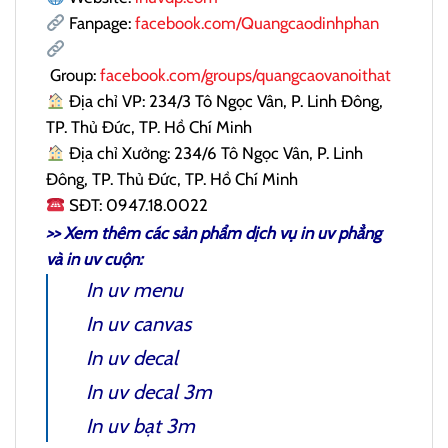
Fanpage:
facebook.com/Quangcaodinhphan
Group:
facebook.com/groups/quangcaovanoithat
Địa chỉ VP: 234/3 Tô Ngọc Vân, P. Linh Đông,
TP. Thủ Đức, TP. Hồ Chí Minh
Địa chỉ Xưởng: 234/6 Tô Ngọc Vân, P. Linh
Đông, TP. Thủ Đức, TP. Hồ Chí Minh
SĐT: 0947.18.0022
>> Xem thêm các sản phẩm dịch vụ
in uv phẳng
và
in uv cuộn
:
In uv menu
In uv canvas
In uv decal
In uv decal 3m
In uv bạt 3m