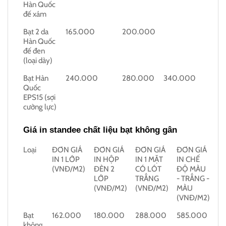
Hàn Quốc
đế xám
Bạt 2 da
165.000
200.000
Hàn Quốc
đế đen
(loại dày)
Bạt Hàn
240.000
280.000
340.000
Quốc
EPS15 (sợi
cường lực)
Giá in standee chất liệu bạt không gân
Loại
ĐƠN GIÁ
ĐƠN GIÁ
ĐƠN GIÁ
ĐƠN GIÁ
IN 1 LỚP
IN HỘP
IN 1 MẶT
IN CHẾ
(VNĐ/M2)
ĐÈN 2
CÓ LÓT
ĐỘ MÀU
LỚP
TRẮNG
- TRẮNG -
(VNĐ/M2)
(VNĐ/M2)
MÀU
(VNĐ/M2)
Bạt
162.000
180.000
288.000
585.000
không