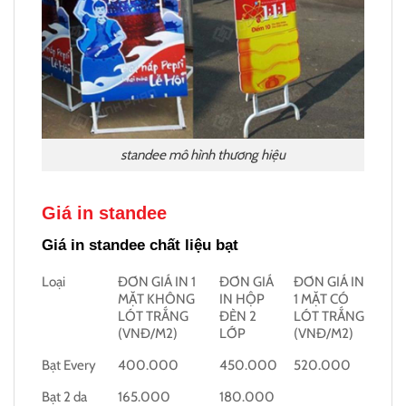
standee mô hình thương hiệu
Giá in standee
Giá in standee chất liệu bạt
Loại
ĐƠN GIÁ IN 1
ĐƠN GIÁ
ĐƠN GIÁ IN
MẶT KHÔNG
IN HỘP
1 MẶT CÓ
LÓT TRẮNG
ĐÈN 2
LÓT TRẮNG
(VNĐ/M2)
LỚP
(VNĐ/M2)
Bạt Every
400.000
450.000
520.000
Bạt 2 da
165.000
180.000