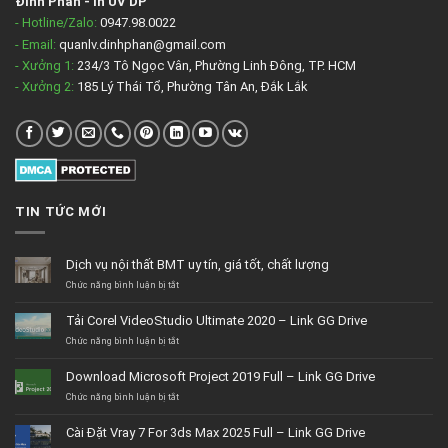
Đinh Phan
-
In UV DP
- Hotline/Zalo:
0947.98.0022
- Email:
quanlv.dinhphan@gmail.com
- Xưởng 1:
234/3 Tô Ngọc Vân, Phường Linh Đông, TP. HCM
- Xưởng 2:
185 Lý Thái Tổ, Phường Tân An, Đắk Lắk
TIN TỨC MỚI
Dịch vụ nội thất BMT uy tín, giá tốt, chất lượng
ở
Chức năng bình luận bị tắt
Dịch
vụ
Tải Corel VideoStudio Ultimate 2020 – Link GG Drive
nội
thất
ở
Chức năng bình luận bị tắt
BMT
Tải
uy
Corel
Download Microsoft Project 2019 Full – Link GG Drive
tín,
VideoStudio
giá
Ultimate
ở
Chức năng bình luận bị tắt
tốt,
2020
Download
chất
–
Microsoft
Cài Đặt Vray 7 For 3ds Max 2025 Full – Link GG Drive
lượng
Link
Project