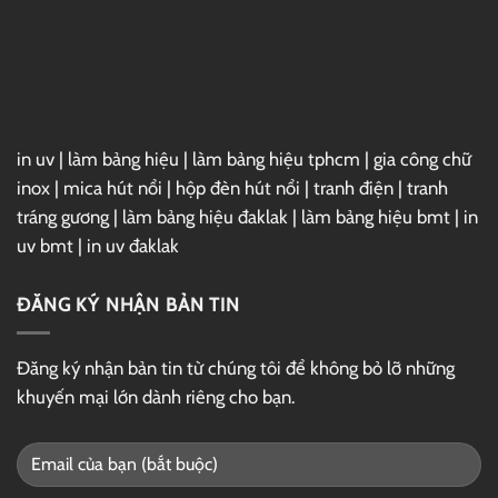
Full
–
Link
GG
Drive
in uv
|
làm bảng hiệu
|
làm bảng hiệu tphcm
|
gia công chữ
inox
|
mica hút nổi
|
hộp đèn hút nổi
|
tranh điện
|
tranh
tráng gương
|
làm bảng hiệu đaklak
|
làm bảng hiệu bmt
|
in
uv bmt
|
in uv đaklak
ĐĂNG KÝ NHẬN BẢN TIN
Đăng ký nhận bản tin từ chúng tôi để không bỏ lỡ những
khuyến mại lớn dành riêng cho bạn.