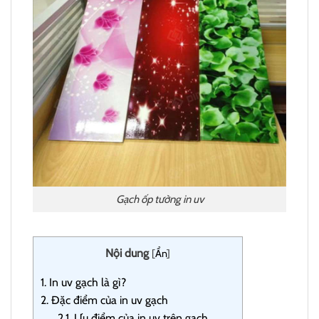
Gạch ốp tường in uv
Nội dung
[
Ẩn
]
1.
In uv gạch là gì?
2.
Đặc điểm của in uv gạch
2.1.
Ưu điểm của in uv trên gạch