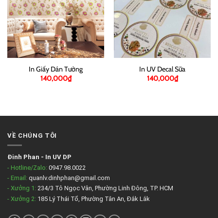
In Giấy Dán Tường
In UV Decal Sữa
140,000
₫
140,000
₫
VỀ CHÚNG TÔI
Đinh Phan
-
In UV DP
- Hotline/Zalo:
0947.98.0022
- Email:
quanlv.dinhphan@gmail.com
- Xưởng 1:
234/3 Tô Ngọc Vân, Phường Linh Đông, TP. HCM
- Xưởng 2:
185 Lý Thái Tổ, Phường Tân An, Đắk Lắk