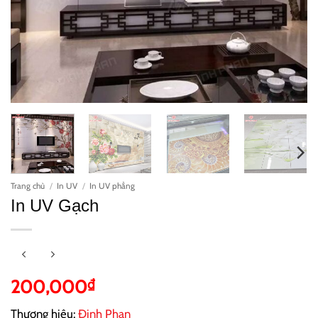
Trang chủ
/
In UV
/
In UV phẳng
In UV Gạch
200,000
₫
Thương hiệu:
Đinh Phan