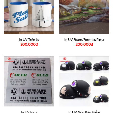
In UV Trên Ly
In UV Foam/Formex/Pima
200,000
₫
200,000
₫
In UV Inox
In UV Nón Bảo Hiểm