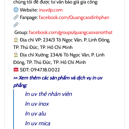
chúng tôi để được tư vấn báo giá gia công:
Website:
inuvdp.com
Fanpage:
facebook.com/Quangcaodinhphan
Group:
facebook.com/groups/quangcaovanoithat
Địa chỉ VP: 234/3 Tô Ngọc Vân, P. Linh Đông,
TP. Thủ Đức, TP. Hồ Chí Minh
Địa chỉ Xưởng: 234/6 Tô Ngọc Vân, P. Linh
Đông, TP. Thủ Đức, TP. Hồ Chí Minh
SĐT: 0947.18.0022
>> Xem thêm các sản phẩm và dịch vụ
in uv
phẳng
:
In uv thê nhân viên
In uv inox
In uv alu
In uv mica