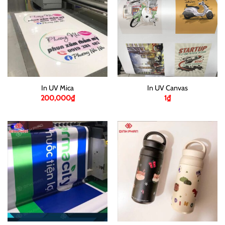
In UV Mica
In UV Canvas
200,000
₫
1
₫