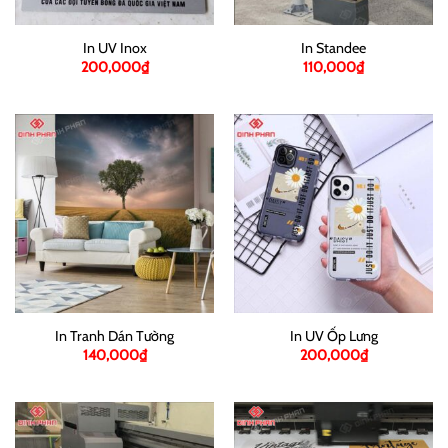
In UV Inox
In Standee
200,000
₫
110,000
₫
In Tranh Dán Tường
In UV Ốp Lưng
140,000
₫
200,000
₫