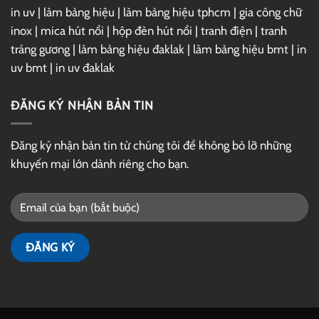
in uv
|
làm bảng hiệu
|
làm bảng hiệu tphcm
|
gia công chữ
inox
|
mica hút nổi
|
hộp đèn hút nổi
|
tranh điện
|
tranh
tráng gương
|
làm bảng hiệu đaklak
|
làm bảng hiệu bmt
|
in
uv bmt
|
in uv đaklak
ĐĂNG KÝ NHẬN BẢN TIN
Đăng ký nhận bản tin từ chúng tôi để không bỏ lỡ những
khuyến mại lớn dành riêng cho bạn.