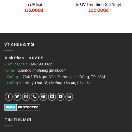
In UV Bạt
In UV Trên Bình Giữ Nhiệt
135,000
₫
200,000
₫
VỀ CHÚNG TÔI
Đinh Phan
-
In UV DP
- Hotline/Zalo:
0947.98.0022
- Email:
quanlv.dinhphan@gmail.com
- Xưởng 1:
234/3 Tô Ngọc Vân, Phường Linh Đông, TP. HCM
- Xưởng 2:
185 Lý Thái Tổ, Phường Tân An, Đắk Lắk
TIN TỨC MỚI