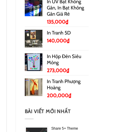
In UV Bạt Không
Gân, In Bạt Không
Gân Giá Rẻ
135,000
₫
In Tranh 5D
140,000
₫
In Hộp Đèn Siêu
Mỏng
273,000
₫
In Tranh Phượng
Hoàng
200,000
₫
BÀI VIẾT MỚI NHẤT
Share 5+ Theme