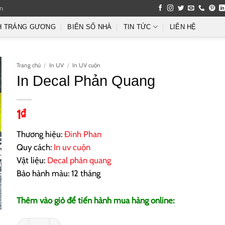
an
H TRÁNG GƯƠNG
BIỂN SỐ NHÀ
TIN TỨC
LIÊN HỆ
Trang chủ
/
In UV
/
In UV cuộn
In Decal Phản Quang
1
₫
Thương hiệu:
Đinh Phan
Quy cách:
In uv cuộn
Vật liệu:
Decal phản quang
Bảo hành màu: 12 tháng
Thêm vào giỏ để tiến hành mua hàng online:
In Decal Phản Quang số lượng