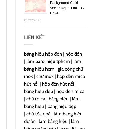
Background Cưới
Vector Đẹp – Link GG
Drive
01/07/2025
LIÊN KẾT
bảng hiệu hộp đèn
|
hộp đèn
|
làm bảng hiệu tphcm
|
làm
bảng hiệu hcm
|
gia công chữ
inox
|
chữ inox
|
hộp đèn mica
hút nổi
|
hộp đèn hút nổi
|
bảng hiệu đẹp
|
hộp đèn mica
|
chữ mica
|
bảng hiệu
|
làm
bảng hiệu
|
bảng hiệu đẹp
|
chữ tòa nhà
|
làm bảng hiệu
dự án
|
làm bảng hiệu
|
làm
bảng quảng cáo
|
in uv dtf
|
uv