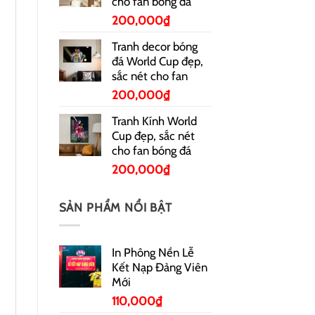
cho fan bóng đá
200,000
₫
Tranh decor bóng
đá World Cup đẹp,
sắc nét cho fan
200,000
₫
Tranh Kính World
Cup đẹp, sắc nét
cho fan bóng đá
200,000
₫
SẢN PHẨM NỔI BẬT
In Phông Nền Lễ
Kết Nạp Đảng Viên
Mới
110,000
₫