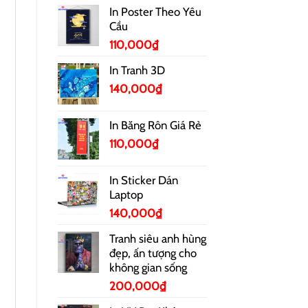
In Poster Theo Yêu
Cầu
110,000
₫
In Tranh 3D
140,000
₫
In Băng Rôn Giá Rẻ
110,000
₫
In Sticker Dán
Laptop
140,000
₫
Tranh siêu anh hùng
đẹp, ấn tượng cho
không gian sống
200,000
₫