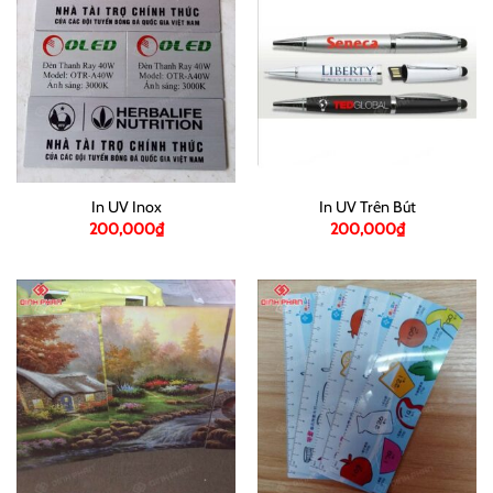
In UV Inox
In UV Trên Bút
200,000
₫
200,000
₫