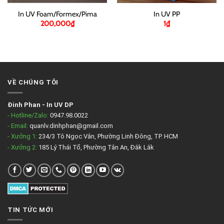
In UV Foam/Formex/Pima
In UV PP
200,000
₫
1
₫
VỀ CHÚNG TÔI
Đinh Phan
-
In UV DP
- Hotline/Zalo:
0947.98.0022
- Email:
quanlv.dinhphan@gmail.com
- Xưởng 1:
234/3 Tô Ngọc Vân, Phường Linh Đông, TP. HCM
- Xưởng 2:
185 Lý Thái Tổ, Phường Tân An, Đắk Lắk
TIN TỨC MỚI