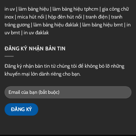
in uv
|
làm bảng hiệu
|
làm bảng hiệu tphcm
|
gia công chữ
inox
|
mica hút nổi
|
hộp đèn hút nổi
|
tranh điện
|
tranh
tráng gương
|
làm bảng hiệu đaklak
|
làm bảng hiệu bmt
|
in
uv bmt
|
in uv đaklak
ĐĂNG KÝ NHẬN BẢN TIN
Đăng ký nhận bản tin từ chúng tôi để không bỏ lỡ những
khuyến mại lớn dành riêng cho bạn.