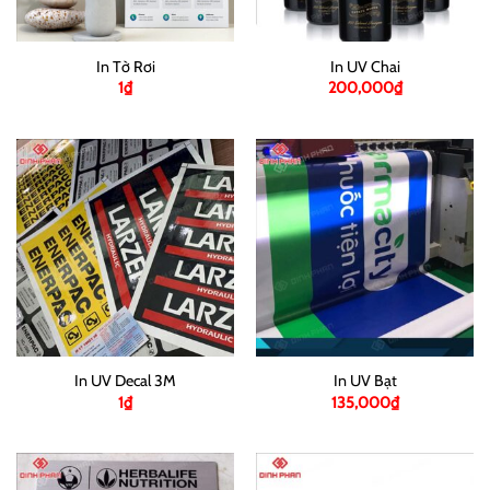
In Tờ Rơi
In UV Chai
1
₫
200,000
₫
In UV Decal 3M
In UV Bạt
1
₫
135,000
₫