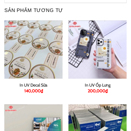
SẢN PHẨM TƯƠNG TỰ
In UV Decal Sữa
In UV Ốp Lưng
140,000
₫
200,000
₫