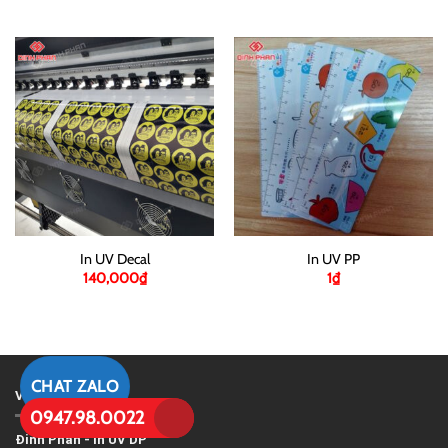
In UV Decal
In UV PP
140,000
₫
1
₫
CHAT ZALO
VỀ CHÚNG TÔI
0947.98.0022
Đinh Phan
-
In UV DP