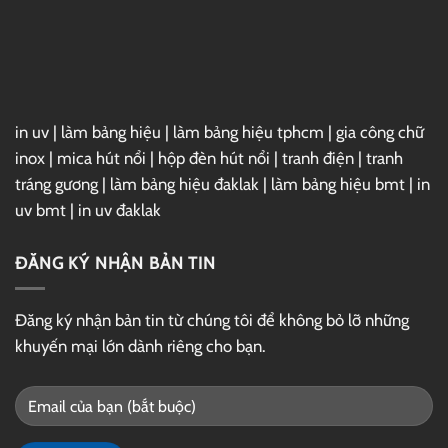
–
Link
GG
Drive
in uv
|
làm bảng hiệu
|
làm bảng hiệu tphcm
|
gia công chữ
inox
|
mica hút nổi
|
hộp đèn hút nổi
|
tranh điện
|
tranh
tráng gương
|
làm bảng hiệu đaklak
|
làm bảng hiệu bmt
|
in
uv bmt
|
in uv đaklak
ĐĂNG KÝ NHẬN BẢN TIN
Đăng ký nhận bản tin từ chúng tôi để không bỏ lỡ những
khuyến mại lớn dành riêng cho bạn.