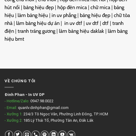
hút nổi
|
bảng hiệu đẹp
|
hộp đèn mica
|
chữ mica
|
bảng
hiệu
|
làm bảng hiệu
|
in uv phẳng
|
bảng hiệu đẹp
|
chữ tòa
nhà
|
làm bảng hiệu dự án
|
in uv dtf
|
uv dtf
|
dtf
|
tranh
điện
|
tranh tráng gương
|
làm bảng hiệu daklak
|
làm bảng
hiệu bmt
VỀ CHÚNG TÔI
Đinh Phan
-
In UV DP
- Hotline/Zalo:
0947.98.0022
- Email:
quanlv.dinhphan@gmail.com
- Xưởng 1:
234/3 Tô Ngọc Vân, Phường Linh Đông, TP. HCM
- Xưởng 2:
185 Lý Thái Tổ, Phường Tân An, Đắk Lắk