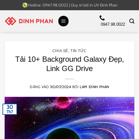
Bỏ
Hotline:
0947.98.0022
|
Duy trì bởi
In UV Đinh Phan
qua
nội
0947.98.0022
dung
CHIA SẺ
,
TIN TỨC
Tải 10+ Background Galaxy Đẹp,
Link GG Drive
ĐĂNG VÀO
30/07/2024
BỞI
LAM ĐINH PHAN
30
Th7