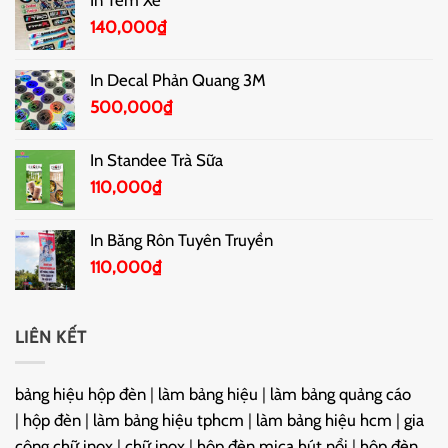
In Tem Xe
140,000
₫
In Decal Phản Quang 3M
500,000
₫
In Standee Trà Sữa
110,000
₫
In Băng Rôn Tuyên Truyền
110,000
₫
LIÊN KẾT
bảng hiệu hộp đèn
|
làm bảng hiệu
|
làm bảng quảng cáo
|
hộp đèn
|
làm bảng hiệu tphcm
|
làm bảng hiệu hcm
|
gia
công chữ inox
|
chữ inox
|
hộp đèn mica hút nổi
|
hộp đèn