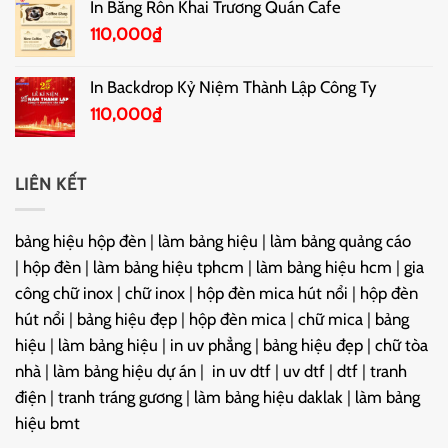
In Băng Rôn Khai Trương Quán Cafe
110,000
₫
In Backdrop Kỷ Niệm Thành Lập Công Ty
110,000
₫
LIÊN KẾT
bảng hiệu hộp đèn
|
làm bảng hiệu
|
làm bảng quảng cáo
|
hộp đèn
|
làm bảng hiệu tphcm
|
làm bảng hiệu hcm
|
gia
công chữ inox
|
chữ inox
|
hộp đèn mica hút nổi
|
hộp đèn
hút nổi
|
bảng hiệu đẹp
|
hộp đèn mica
|
chữ mica
|
bảng
hiệu
|
làm bảng hiệu
|
in uv phẳng
|
bảng hiệu đẹp
|
chữ tòa
nhà
|
làm bảng hiệu dự án
|
in uv dtf
|
uv dtf
|
dtf
|
tranh
điện
|
tranh tráng gương
|
làm bảng hiệu daklak
|
làm bảng
hiệu bmt