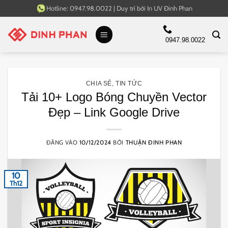
Bỏ
Hotline:
0947.98.0022
|
Duy trì bởi
In UV Đinh Phan
qua
nội
0947.98.0022
dung
CHIA SẺ
,
TIN TỨC
Tải 10+ Logo Bóng Chuyền Vector
Đẹp – Link Google Drive
ĐĂNG VÀO
10/12/2024
BỞI
THUẬN ĐINH PHAN
10
Th12