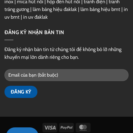
inox
|
mica hút nổi
|
hộp đèn hút nổi
|
tranh điện
|
tranh
tráng gương
|
làm bảng hiệu đaklak
|
làm bảng hiệu bmt
|
in
uv bmt
|
in uv đaklak
ĐĂNG KÝ NHẬN BẢN TIN
Đăng ký nhận bản tin từ chúng tôi để không bỏ lỡ những
khuyến mại lớn dành riêng cho bạn.
Visa
PayPal
MasterCard