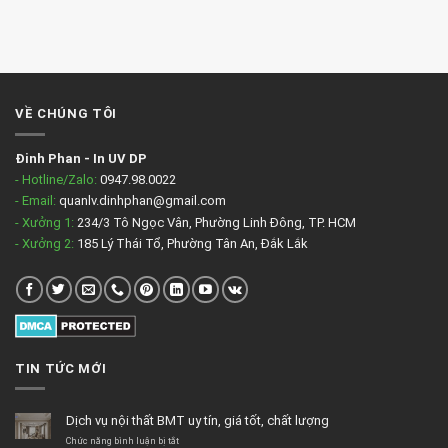
VỀ CHÚNG TÔI
Đinh Phan
-
In UV DP
- Hotline/Zalo:
0947.98.0022
- Email:
quanlv.dinhphan@gmail.com
- Xưởng 1:
234/3 Tô Ngọc Vân, Phường Linh Đông, TP. HCM
- Xưởng 2:
185 Lý Thái Tổ, Phường Tân An, Đắk Lắk
TIN TỨC MỚI
Dịch vụ nội thất BMT uy tín, giá tốt, chất lượng
ở
Chức năng bình luận bị tắt