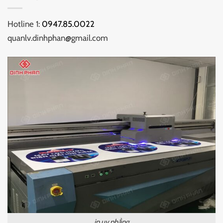
Hotline 1:
0947.85.0022
quanlv.dinhphan@gmail.com
in uv phẳng