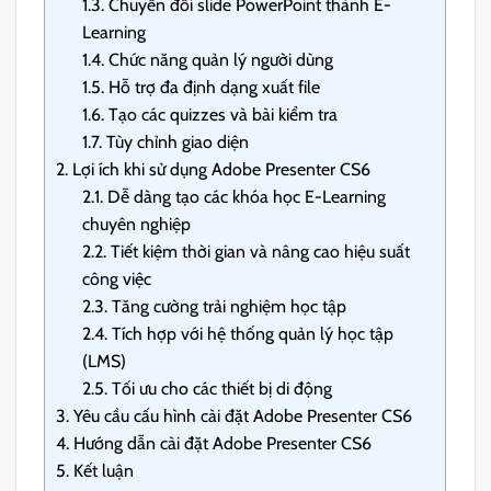
1.3.
Chuyển đổi slide PowerPoint thành E-
Learning
1.4.
Chức năng quản lý người dùng
1.5.
Hỗ trợ đa định dạng xuất file
1.6.
Tạo các quizzes và bài kiểm tra
1.7.
Tùy chỉnh giao diện
2.
Lợi ích khi sử dụng Adobe Presenter CS6
2.1.
Dễ dàng tạo các khóa học E-Learning
chuyên nghiệp
2.2.
Tiết kiệm thời gian và nâng cao hiệu suất
công việc
2.3.
Tăng cường trải nghiệm học tập
2.4.
Tích hợp với hệ thống quản lý học tập
(LMS)
2.5.
Tối ưu cho các thiết bị di động
3.
Yêu cầu cấu hình cài đặt Adobe Presenter CS6
4.
Hướng dẫn cài đặt Adobe Presenter CS6
5.
Kết luận