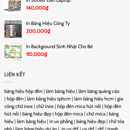
140,000
₫
In Bảng Hiệu Công Ty
200,000
₫
In Background Sinh Nhật Cho Bé
110,000
₫
LIÊN KẾT
bảng hiệu hộp đèn
|
làm bảng hiệu
|
làm bảng quảng cáo
|
hộp đèn
|
làm bảng hiệu tphcm
|
làm bảng hiệu hcm
|
gia
công chữ inox
|
chữ inox
|
hộp đèn mica hút nổi
|
hộp đèn
hút nổi
|
bảng hiệu đẹp
|
hộp đèn mica
|
chữ mica
|
bảng
hiệu
|
làm bảng hiệu
|
in uv phẳng
|
bảng hiệu đẹp
|
chữ tòa
nhà
|
làm bảng hiệu dự án
|
in uv dtf
|
uv dtf
|
dtf
|
tranh