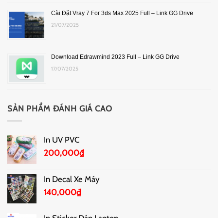
Cài Đặt Vray 7 For 3ds Max 2025 Full – Link GG Drive
21/07/2025
Download Edrawmind 2023 Full – Link GG Drive
17/07/2025
SẢN PHẨM ĐÁNH GIÁ CAO
In UV PVC
200,000
₫
In Decal Xe Máy
140,000
₫
In Sticker Dán Laptop