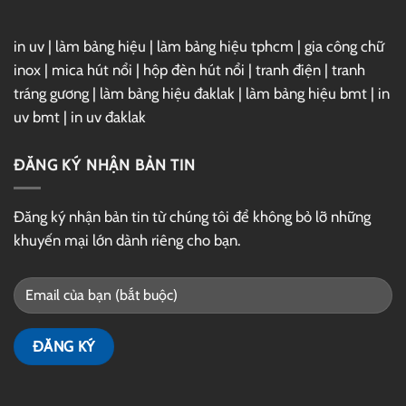
in uv
|
làm bảng hiệu
|
làm bảng hiệu tphcm
|
gia công chữ
inox
|
mica hút nổi
|
hộp đèn hút nổi
|
tranh điện
|
tranh
tráng gương
|
làm bảng hiệu đaklak
|
làm bảng hiệu bmt
|
in
uv bmt
|
in uv đaklak
ĐĂNG KÝ NHẬN BẢN TIN
Đăng ký nhận bản tin từ chúng tôi để không bỏ lỡ những
khuyến mại lớn dành riêng cho bạn.