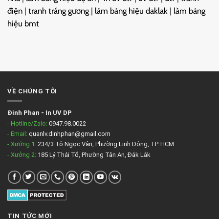
điện
|
tranh tráng gương
|
làm bảng hiệu daklak
|
làm bảng
hiệu bmt
VỀ CHÚNG TÔI
Đinh Phan
-
In UV DP
- Hotline/Zalo:
0947.98.0022
- Email:
quanlv.dinhphan@gmail.com
- Xưởng 1:
234/3 Tô Ngọc Vân, Phường Linh Đông, TP. HCM
- Xưởng 2:
185 Lý Thái Tổ, Phường Tân An, Đắk Lắk
TIN TỨC MỚI