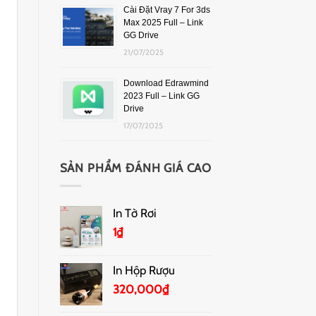
Cài Đặt Vray 7 For 3ds
Max 2025 Full – Link
GG Drive
21/07/2025
Download Edrawmind
2023 Full – Link GG
Drive
17/07/2025
SẢN PHẨM ĐÁNH GIÁ CAO
In Tờ Rơi
1
₫
In Hộp Rượu
320,000
₫