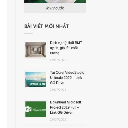
in uv cuộn
BÀI VIẾT MỚI NHẤT
Dịch vụ nội thất BMT
uy tín, giá tốt, chất
lượng
12/07/2026
Tải Corel VideoStudio
Ultimate 2020 – Link
GG Drive
21/07/2025
Download Microsoft
Project 2019 Full –
Link GG Drive
21/07/2025