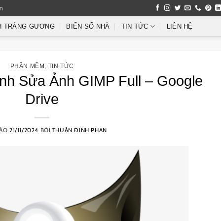
an
H TRÁNG GƯƠNG
BIỂN SỐ NHÀ
TIN TỨC
LIÊN HỆ
PHẦN MỀM
,
TIN TỨC
nh Sửa Ảnh GIMP Full – Google
Drive
VÀO
21/11/2024
BỞI
THUẬN ĐINH PHAN