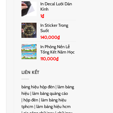
In Decal Lưới Dán
Kính
1
₫
In Sticker Trong
Suốt
140,000
₫
In Phông Nền Lễ
Tổng Kết Năm Học
110,000
₫
LIÊN KẾT
bảng hiệu hộp đèn
|
làm bảng
hiệu
|
làm bảng quảng cáo
|
hộp đèn
|
làm bảng hiệu
tphcm
|
làm bảng hiệu hcm