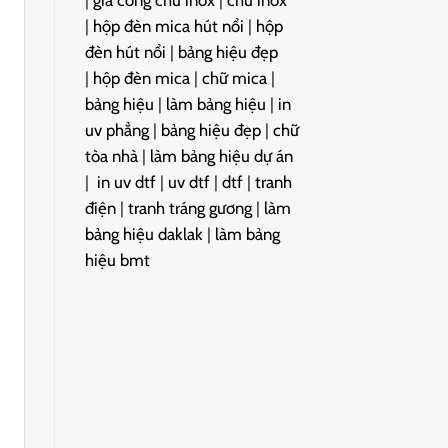
|
gia công chữ inox
|
chữ inox
|
hộp đèn mica hút nổi
|
hộp
đèn hút nổi
|
bảng hiệu đẹp
|
hộp đèn mica
|
chữ mica
|
bảng hiệu
|
làm bảng hiệu
|
in
uv phẳng
|
bảng hiệu đẹp
|
chữ
tòa nhà
|
làm bảng hiệu dự án
|
in uv dtf
|
uv dtf
|
dtf
|
tranh
điện
|
tranh tráng gương
|
làm
bảng hiệu daklak
|
làm bảng
hiệu bmt