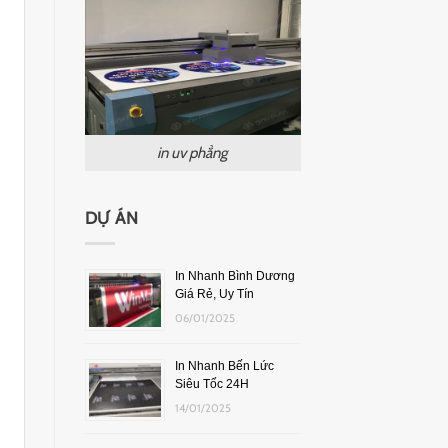
in uv phẳng
DỰ ÁN
In Nhanh Bình Dương
Giá Rẻ, Uy Tín
06/01/2025
In Nhanh Bến Lức
Siêu Tốc 24H
14/01/2025