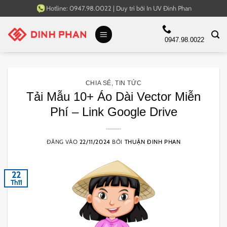
Bỏ
Hotline:
0947.98.0022
|
Duy trì bởi
In UV Đinh Phan
qua
nội
0947.98.0022
dung
CHIA SẺ
,
TIN TỨC
Tải Mẫu 10+ Áo Dài Vector Miễn
Phí – Link Google Drive
ĐĂNG VÀO
22/11/2024
BỞI
THUẬN ĐINH PHAN
22
Th11