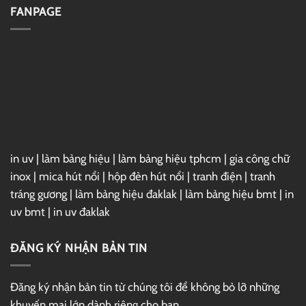
Link
Vray
FANPAGE
GG
7
Drive
For
3ds
Max
2025
Full
–
Link
GG
Drive
in uv
|
làm bảng hiệu
|
làm bảng hiệu tphcm
|
gia công chữ
inox
|
mica hút nổi
|
hộp đèn hút nổi
|
tranh điện
|
tranh
tráng gương
|
làm bảng hiệu đaklak
|
làm bảng hiệu bmt
|
in
uv bmt
|
in uv đaklak
ĐĂNG KÝ NHẬN BẢN TIN
Đăng ký nhận bản tin từ chúng tôi để không bỏ lỡ những
khuyến mại lớn dành riêng cho bạn.