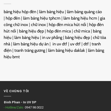
bảng hiệu hộp đèn
|
làm bảng hiệu
|
làm bảng quảng cáo
|
hộp đèn
|
làm bảng hiệu tphcm
|
làm bảng hiệu hcm
|
gia
công chữ inox
|
chữ inox
|
hộp đèn mica hút nổi
|
hộp đèn
hút nổi
|
bảng hiệu đẹp
|
hộp đèn mica
|
chữ mica
|
bảng
hiệu
|
làm bảng hiệu
|
in uv phẳng
|
bảng hiệu đẹp
|
chữ tòa
nhà
|
làm bảng hiệu dự án
|
in uv dtf
|
uv dtf
|
dtf
|
tranh
điện
|
tranh tráng gương
|
làm bảng hiệu daklak
|
làm bảng
hiệu bmt
VỀ CHÚNG TÔI
Đinh Phan
-
In UV DP
- Hotline/Zalo:
0947.98.0022