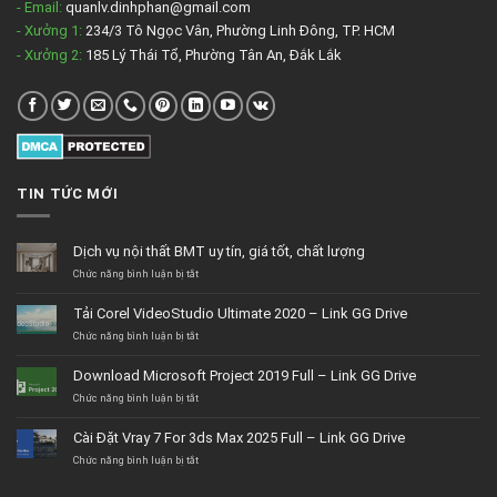
- Email:
quanlv.dinhphan@gmail.com
- Xưởng 1:
234/3 Tô Ngọc Vân, Phường Linh Đông, TP. HCM
- Xưởng 2:
185 Lý Thái Tổ, Phường Tân An, Đắk Lắk
TIN TỨC MỚI
Dịch vụ nội thất BMT uy tín, giá tốt, chất lượng
ở
Chức năng bình luận bị tắt
Dịch
vụ
Tải Corel VideoStudio Ultimate 2020 – Link GG Drive
nội
thất
ở
Chức năng bình luận bị tắt
BMT
Tải
uy
Corel
Download Microsoft Project 2019 Full – Link GG Drive
tín,
VideoStudio
giá
Ultimate
ở
Chức năng bình luận bị tắt
tốt,
2020
Download
chất
–
Microsoft
Cài Đặt Vray 7 For 3ds Max 2025 Full – Link GG Drive
lượng
Link
Project
GG
2019
ở
Chức năng bình luận bị tắt
Drive
Full
Cài
–
Đặt