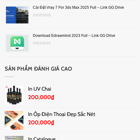
Cài Đặt Vray 7 For 3ds Max 2025 Full – Link GG Drive
21/07/2025
Download Edrawmind 2023 Full – Link GG Drive
17/07/2025
SẢN PHẨM ĐÁNH GIÁ CAO
In UV Chai
200,000
₫
In Ốp Điện Thoại Đẹp Sắc Nét
200,000
₫
In Catalogue