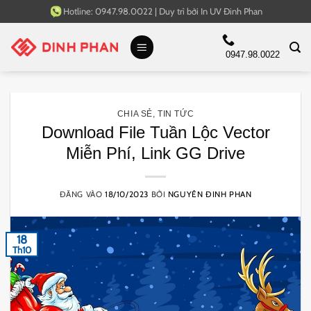
Bỏ
Hotline:
0947.98.0022
|
Duy trì bởi
In UV Đinh Phan
qua
nội
0947.98.0022
dung
CHIA SẺ
,
TIN TỨC
Download File Tuần Lộc Vector
Miễn Phí, Link GG Drive
ĐĂNG VÀO
18/10/2023
BỞI
NGUYÊN ĐINH PHAN
18
Th10