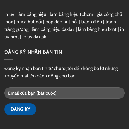
in uv
|
làm bảng hiệu
|
làm bảng hiệu tphcm
|
gia công chữ
inox
|
mica hút nổi
|
hộp đèn hút nổi
|
tranh điện
|
tranh
tráng gương
|
làm bảng hiệu đaklak
|
làm bảng hiệu bmt
|
in
uv bmt
|
in uv đaklak
ĐĂNG KÝ NHẬN BẢN TIN
Đăng ký nhận bản tin từ chúng tôi để không bỏ lỡ những
khuyến mại lớn dành riêng cho bạn.