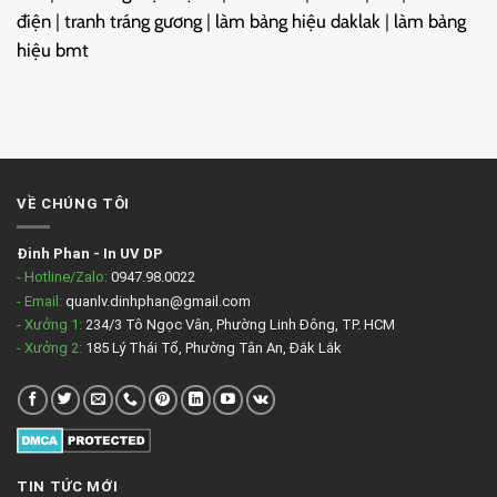
điện
|
tranh tráng gương
|
làm bảng hiệu daklak
|
làm bảng
hiệu bmt
VỀ CHÚNG TÔI
Đinh Phan
-
In UV DP
- Hotline/Zalo:
0947.98.0022
- Email:
quanlv.dinhphan@gmail.com
- Xưởng 1:
234/3 Tô Ngọc Vân, Phường Linh Đông, TP. HCM
- Xưởng 2:
185 Lý Thái Tổ, Phường Tân An, Đắk Lắk
TIN TỨC MỚI