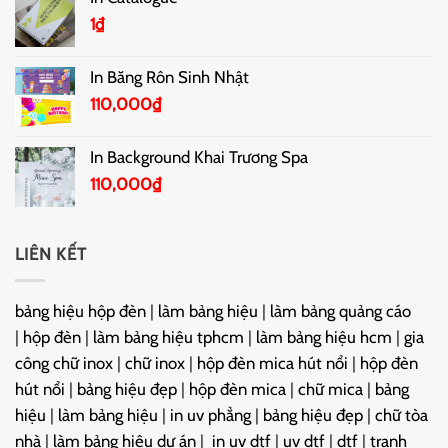
1
₫
In Băng Rôn Sinh Nhật
110,000
₫
In Background Khai Trương Spa
110,000
₫
LIÊN KẾT
bảng hiệu hộp đèn
|
làm bảng hiệu
|
làm bảng quảng cáo
|
hộp đèn
|
làm bảng hiệu tphcm
|
làm bảng hiệu hcm
|
gia
công chữ inox
|
chữ inox
|
hộp đèn mica hút nổi
|
hộp đèn
hút nổi
|
bảng hiệu đẹp
|
hộp đèn mica
|
chữ mica
|
bảng
hiệu
|
làm bảng hiệu
|
in uv phẳng
|
bảng hiệu đẹp
|
chữ tòa
nhà
|
làm bảng hiệu dự án
|
in uv dtf
|
uv dtf
|
dtf
|
tranh