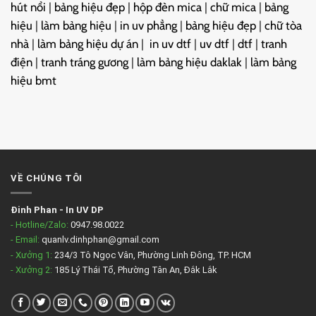
hút nổi
|
bảng hiệu đẹp
|
hộp đèn mica
|
chữ mica
|
bảng
hiệu
|
làm bảng hiệu
|
in uv phẳng
|
bảng hiệu đẹp
|
chữ tòa
nhà
|
làm bảng hiệu dự án
|
in uv dtf
|
uv dtf
|
dtf
|
tranh
điện
|
tranh tráng gương
|
làm bảng hiệu daklak
|
làm bảng
hiệu bmt
VỀ CHÚNG TÔI
Đinh Phan
-
In UV DP
- Hotline/Zalo:
0947.98.0022
- Email:
quanlv.dinhphan@gmail.com
- Xưởng 1:
234/3 Tô Ngọc Vân, Phường Linh Đông, TP. HCM
- Xưởng 2:
185 Lý Thái Tổ, Phường Tân An, Đắk Lắk