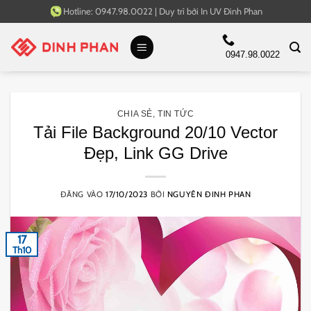
Bỏ
Hotline:
0947.98.0022
|
Duy trì bởi
In UV Đinh Phan
qua
nội
0947.98.0022
dung
CHIA SẺ
,
TIN TỨC
Tải File Background 20/10 Vector
Đẹp, Link GG Drive
ĐĂNG VÀO
17/10/2023
BỞI
NGUYÊN ĐINH PHAN
17
Th10