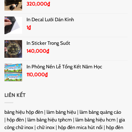
320,000
₫
In Decal Lưới Dán Kính
1
₫
In Sticker Trong Suốt
140,000
₫
In Phông Nền Lễ Tổng Kết Năm Học
110,000
₫
LIÊN KẾT
bảng hiệu hộp đèn
|
làm bảng hiệu
|
làm bảng quảng cáo
|
hộp đèn
|
làm bảng hiệu tphcm
|
làm bảng hiệu hcm
|
gia
công chữ inox
|
chữ inox
|
hộp đèn mica hút nổi
|
hộp đèn