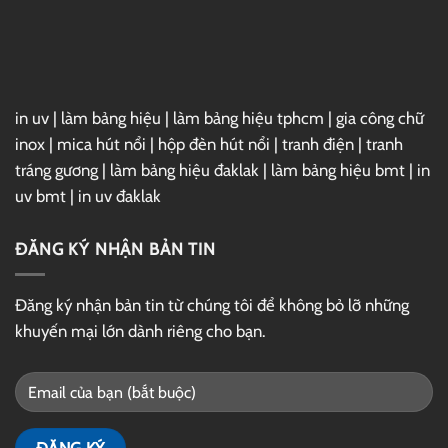
Link
GG
Drive
in uv
|
làm bảng hiệu
|
làm bảng hiệu tphcm
|
gia công chữ
inox
|
mica hút nổi
|
hộp đèn hút nổi
|
tranh điện
|
tranh
tráng gương
|
làm bảng hiệu đaklak
|
làm bảng hiệu bmt
|
in
uv bmt
|
in uv đaklak
ĐĂNG KÝ NHẬN BẢN TIN
Đăng ký nhận bản tin từ chúng tôi để không bỏ lỡ những
khuyến mại lớn dành riêng cho bạn.