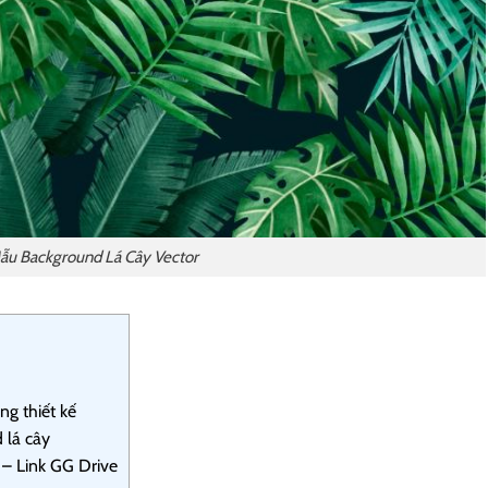
ẫu Background Lá Cây Vector
g thiết kế
 lá cây
– Link GG Drive