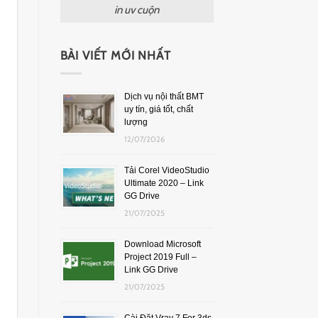
in uv cuộn
BÀI VIẾT MỚI NHẤT
Dịch vụ nội thất BMT
uy tín, giá tốt, chất
lượng
12/07/2026
Tải Corel VideoStudio
Ultimate 2020 – Link
GG Drive
21/07/2025
Download Microsoft
Project 2019 Full –
Link GG Drive
21/07/2025