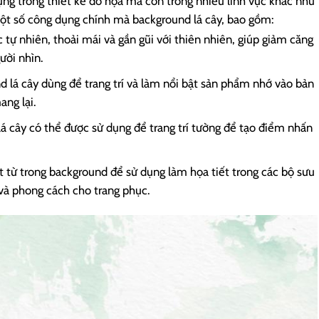
ng trong thiết kế đồ họa mà còn trong nhiều lĩnh vực khác như
 một số công dụng chính mà background lá cây, bao gồm:
 tự nhiên, thoải mái và gần gũi với thiên nhiên, giúp giảm căng
ười nhìn.
d lá cây dùng để trang trí và làm nổi bật sản phẩm nhớ vào bản
ang lại.
 lá cây có thể được sử dụng để trang trí tường để tạo điểm nhấn
ết từ trong background để sử dụng làm họa tiết trong các bộ sưu
 và phong cách cho trang phục.