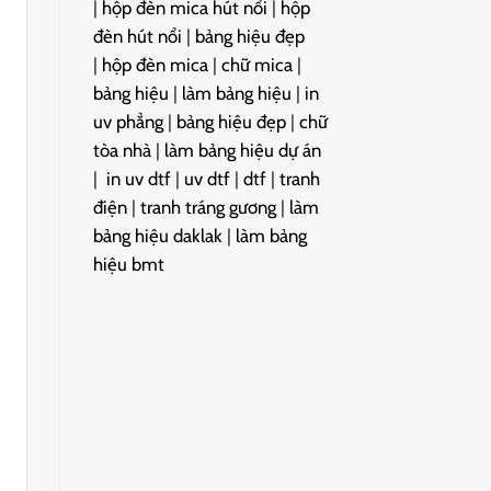
|
hộp đèn mica hút nổi
|
hộp
đèn hút nổi
|
bảng hiệu đẹp
|
hộp đèn mica
|
chữ mica
|
bảng hiệu
|
làm bảng hiệu
|
in
uv phẳng
|
bảng hiệu đẹp
|
chữ
tòa nhà
|
làm bảng hiệu dự án
|
in uv dtf
|
uv dtf
|
dtf
|
tranh
điện
|
tranh tráng gương
|
làm
bảng hiệu daklak
|
làm bảng
hiệu bmt