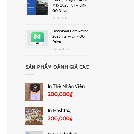
Cài Đặt Vray 7 For 3ds
Max 2025 Full – Link
GG Drive
21/07/2025
Download Edrawmind
2023 Full – Link GG
Drive
17/07/2025
SẢN PHẨM ĐÁNH GIÁ CAO
In Thẻ Nhân Viên
200,000
₫
In Hashtag
200,000
₫