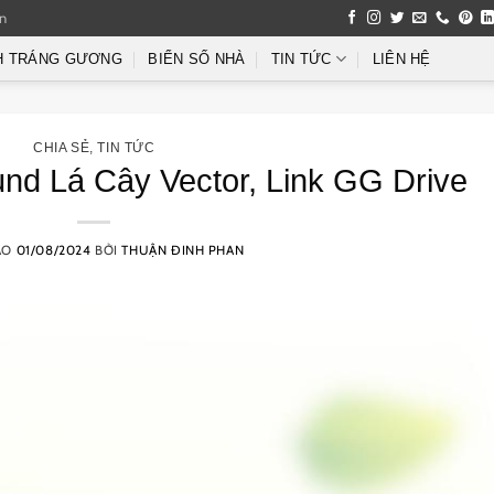
an
H TRÁNG GƯƠNG
BIỂN SỐ NHÀ
TIN TỨC
LIÊN HỆ
CHIA SẺ
,
TIN TỨC
nd Lá Cây Vector, Link GG Drive
ÀO
01/08/2024
BỞI
THUẬN ĐINH PHAN