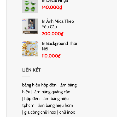
In Decal Nhựa
140,000
₫
In Ảnh Mica Theo
Yêu Cầu
200,000
₫
In Background Thôi
Nôi
110,000
₫
LIÊN KẾT
bảng hiệu hộp đèn
|
làm bảng
hiệu
|
làm bảng quảng cáo
|
hộp đèn
|
làm bảng hiệu
tphcm
|
làm bảng hiệu hcm
|
gia công chữ inox
|
chữ inox