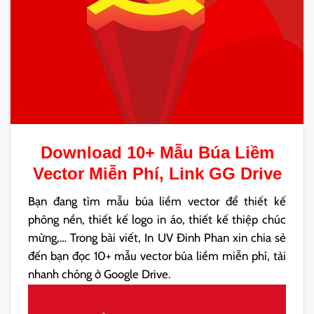
Download 10+ Mẫu
Búa Liềm
Vector
Miễn Phí, Link GG Drive
Bạn đang tìm mẫu búa liềm vector để thiết kế
phông nền, thiết kế logo in áo, thiết kế thiệp chúc
mừng,… Trong bài viết, In UV Đinh Phan xin chia sẻ
đến bạn đọc 10+ mẫu vector búa liềm miễn phí, tải
nhanh chóng ở Google Drive.