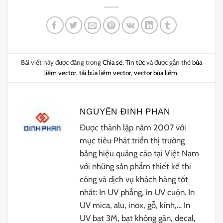
Bài viết này được đăng trong
Chia sẻ
,
Tin tức
và được gắn thẻ
búa
liềm vector
,
tải búa liềm vector
,
vector búa liềm
.
NGUYÊN ĐINH PHAN
Được thành lập năm 2007 với
mục tiêu Phát triển thị trường
bảng hiệu quảng cáo tại Việt Nam
với những sản phẩm thiết kế thi
công và dịch vụ khách hàng tốt
nhất: In UV phẳng, in UV cuộn. In
UV mica, alu, inox, gỗ, kính,… In
UV bạt 3M, bạt không gân, decal,