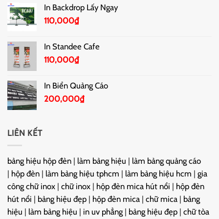
In Backdrop Lấy Ngay
110,000
₫
In Standee Cafe
110,000
₫
In Biển Quảng Cáo
200,000
₫
LIÊN KẾT
bảng hiệu hộp đèn
|
làm bảng hiệu
|
làm bảng quảng cáo
|
hộp đèn
|
làm bảng hiệu tphcm
|
làm bảng hiệu hcm
|
gia
công chữ inox
|
chữ inox
|
hộp đèn mica hút nổi
|
hộp đèn
hút nổi
|
bảng hiệu đẹp
|
hộp đèn mica
|
chữ mica
|
bảng
hiệu
|
làm bảng hiệu
|
in uv phẳng
|
bảng hiệu đẹp
|
chữ tòa