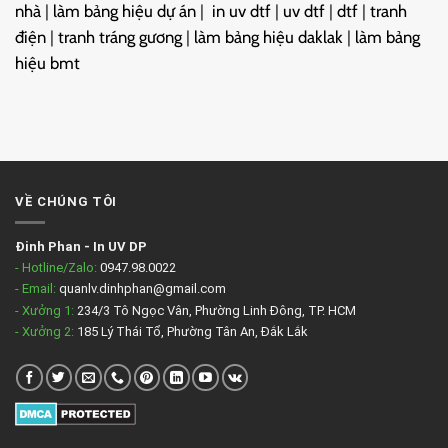
nhà
|
làm bảng hiệu dự án
|
in uv dtf
|
uv dtf
|
dtf
|
tranh
điện
|
tranh tráng gương
|
làm bảng hiệu daklak
|
làm bảng
hiệu bmt
VỀ CHÚNG TÔI
Đinh Phan
-
In UV DP
- Hotline/Zalo:
0947.98.0022
- Email:
quanlv.dinhphan@gmail.com
- Xưởng 1:
234/3 Tô Ngọc Vân, Phường Linh Đông, TP. HCM
- Xưởng 2:
185 Lý Thái Tổ, Phường Tân An, Đắk Lắk