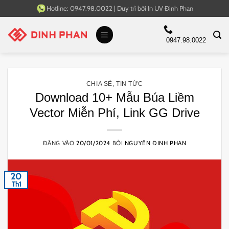
Bỏ
Hotline:
0947.98.0022
|
Duy trì bởi
In UV Đinh Phan
qua
nội
0947.98.0022
dung
CHIA SẺ
,
TIN TỨC
Download 10+ Mẫu Búa Liềm
Vector Miễn Phí, Link GG Drive
ĐĂNG VÀO
20/01/2024
BỞI
NGUYÊN ĐINH PHAN
20
Th1