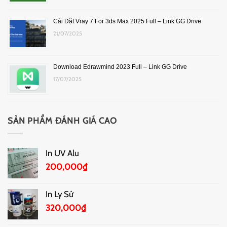
Cài Đặt Vray 7 For 3ds Max 2025 Full – Link GG Drive
21/07/2025
Download Edrawmind 2023 Full – Link GG Drive
17/07/2025
SẢN PHẨM ĐÁNH GIÁ CAO
In UV Alu
200,000
₫
In Ly Sứ
320,000
₫