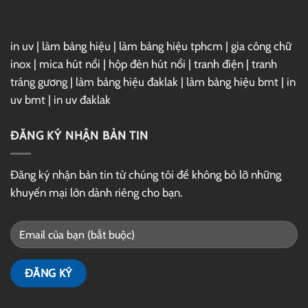
in uv
|
làm bảng hiệu
|
làm bảng hiệu tphcm
|
gia công chữ
inox
|
mica hút nổi
|
hộp đèn hút nổi
|
tranh điện
|
tranh
tráng gương
|
làm bảng hiệu đaklak
|
làm bảng hiệu bmt
|
in
uv bmt
|
in uv đaklak
ĐĂNG KÝ NHẬN BẢN TIN
Đăng ký nhận bản tin từ chúng tôi để không bỏ lỡ những
khuyến mại lớn dành riêng cho bạn.