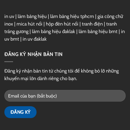
in uv
|
làm bảng hiệu
|
làm bảng hiệu tphcm
|
gia công chữ
inox
|
mica hút nổi
|
hộp đèn hút nổi
|
tranh điện
|
tranh
tráng gương
|
làm bảng hiệu đaklak
|
làm bảng hiệu bmt
|
in
uv bmt
|
in uv đaklak
ĐĂNG KÝ NHẬN BẢN TIN
Đăng ký nhận bản tin từ chúng tôi để không bỏ lỡ những
khuyến mại lớn dành riêng cho bạn.