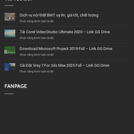
Dịch vụ nội thất BMT uy tín, giá tốt, chất lượng
ở
Chức năng bình luận bị tắt
Dịch
vụ
Tải Corel VideoStudio Ultimate 2020 – Link GG Drive
nội
thất
ở
Chức năng bình luận bị tắt
BMT
Tải
uy
Corel
Download Microsoft Project 2019 Full – Link GG Drive
tín,
VideoStudio
giá
Ultimate
ở
Chức năng bình luận bị tắt
tốt,
2020
Download
chất
–
Microsoft
Cài Đặt Vray 7 For 3ds Max 2025 Full – Link GG Drive
lượng
Link
Project
GG
2019
ở
Chức năng bình luận bị tắt
Drive
Full
Cài
–
Đặt
Link
Vray
FANPAGE
GG
7
Drive
For
3ds
Max
2025
Full
–
Link
GG
Drive