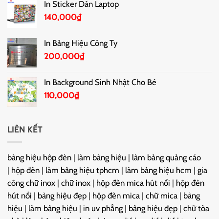
In Sticker Dán Laptop
140,000
₫
In Bảng Hiệu Công Ty
200,000
₫
In Background Sinh Nhật Cho Bé
110,000
₫
LIÊN KẾT
bảng hiệu hộp đèn
|
làm bảng hiệu
|
làm bảng quảng cáo
|
hộp đèn
|
làm bảng hiệu tphcm
|
làm bảng hiệu hcm
|
gia
công chữ inox
|
chữ inox
|
hộp đèn mica hút nổi
|
hộp đèn
hút nổi
|
bảng hiệu đẹp
|
hộp đèn mica
|
chữ mica
|
bảng
hiệu
|
làm bảng hiệu
|
in uv phẳng
|
bảng hiệu đẹp
|
chữ tòa