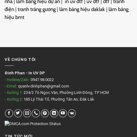
nhà
|
làm bảng hiệu dự án
|
in uv dtf
|
uv dtf
|
dtf
|
tranh
điện
|
tranh tráng gương
|
làm bảng hiệu daklak
|
làm bảng
hiệu bmt
VỀ CHÚNG TÔI
Đinh Phan
-
In UV DP
- Hotline/Zalo:
0947.98.0022
- Email:
quanlv.dinhphan@gmail.com
- Xưởng 1:
234/3 Tô Ngọc Vân, Phường Linh Đông, TP. HCM
- Xưởng 2:
185 Lý Thái Tổ, Phường Tân An, Đắk Lắk
TIN TỨC MỚI