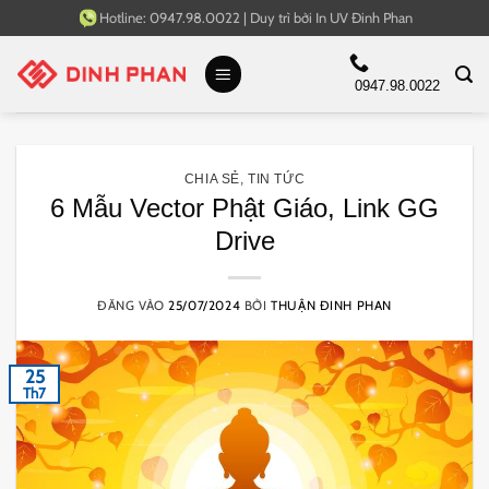
Bỏ
Hotline:
0947.98.0022
|
Duy trì bởi
In UV Đinh Phan
qua
nội
0947.98.0022
dung
CHIA SẺ
,
TIN TỨC
6 Mẫu Vector Phật Giáo, Link GG
Drive
ĐĂNG VÀO
25/07/2024
BỞI
THUẬN ĐINH PHAN
25
Th7