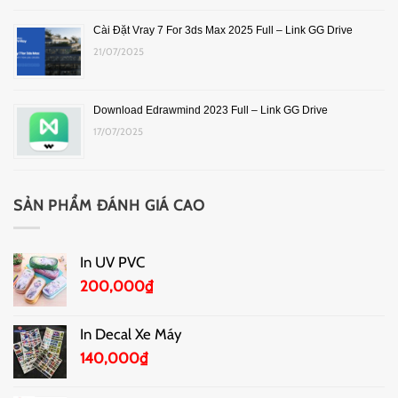
Cài Đặt Vray 7 For 3ds Max 2025 Full – Link GG Drive
21/07/2025
Download Edrawmind 2023 Full – Link GG Drive
17/07/2025
SẢN PHẨM ĐÁNH GIÁ CAO
In UV PVC
200,000
₫
In Decal Xe Máy
140,000
₫