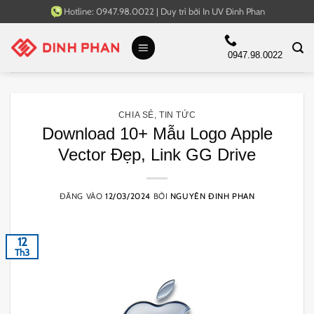
Bỏ
Hotline:
0947.98.0022
|
Duy trì bởi
In UV Đinh Phan
qua
nội
0947.98.0022
dung
CHIA SẺ
,
TIN TỨC
Download 10+ Mẫu Logo Apple
Vector Đẹp, Link GG Drive
ĐĂNG VÀO
12/03/2024
BỞI
NGUYÊN ĐINH PHAN
12
Th3