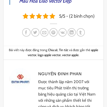
Mẫu
Hoa Đào Vector
Đẹp
5/5 - (2 bình chọn)
Bài viết này được đăng trong
Chia sẻ
,
Tin tức
và được gắn thẻ
apple
vector
,
logo apple vector
,
vector apple
.
NGUYÊN ĐINH PHAN
Được thành lập năm 2007 với
mục tiêu Phát triển thị trường
bảng hiệu quảng cáo tại Việt Nam
với những sản phẩm thiết kế thi
công và dịch vụ khách hàng tốt