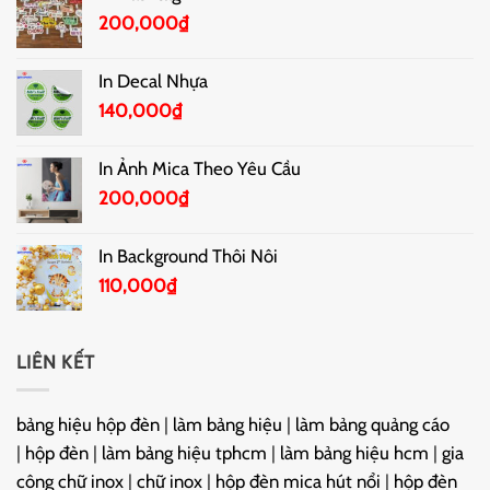
200,000
₫
In Decal Nhựa
140,000
₫
In Ảnh Mica Theo Yêu Cầu
200,000
₫
In Background Thôi Nôi
110,000
₫
LIÊN KẾT
bảng hiệu hộp đèn
|
làm bảng hiệu
|
làm bảng quảng cáo
|
hộp đèn
|
làm bảng hiệu tphcm
|
làm bảng hiệu hcm
|
gia
công chữ inox
|
chữ inox
|
hộp đèn mica hút nổi
|
hộp đèn