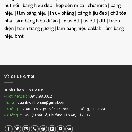
hút nổi
|
bảng hiệu đẹp
|
hộp đèn mica
|
chữ mica
|
bảng
hiệu
|
làm bảng hiệu
|
in uv phẳng
|
bảng hiệu đẹp
|
chữ tòa
nhà
|
làm bảng hiệu dự án
|
in uv dtf
|
uv dtf
|
dtf
|
tranh
điện
|
tranh tráng gương
|
làm bảng hiệu daklak
|
làm bảng
hiệu bmt
VỀ CHÚNG TÔI
Đinh Phan
-
In UV DP
- Hotline/Zalo:
0947.98.0022
- Email:
quanlv.dinhphan@gmail.com
- Xưởng 1:
234/3 Tô Ngọc Vân, Phường Linh Đông, TP. HCM
- Xưởng 2:
185 Lý Thái Tổ, Phường Tân An, Đắk Lắk