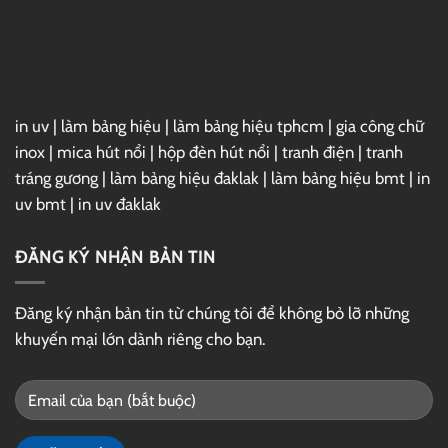
Link
GG
Drive
in uv
|
làm bảng hiệu
|
làm bảng hiệu tphcm
|
gia công chữ
inox
|
mica hút nổi
|
hộp đèn hút nổi
|
tranh điện
|
tranh
tráng gương
|
làm bảng hiệu đaklak
|
làm bảng hiệu bmt
|
in
uv bmt
|
in uv đaklak
ĐĂNG KÝ NHẬN BẢN TIN
Đăng ký nhận bản tin từ chúng tôi để không bỏ lỡ những
khuyến mại lớn dành riêng cho bạn.