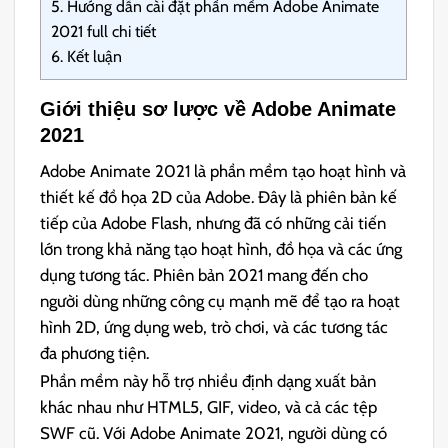
5.
Hướng dẫn cài đặt phần mềm Adobe Animate
2021 full chi tiết
6.
Kết luận
Giới thiệu sơ lược về Adobe Animate
2021
Adobe Animate 2021 là phần mềm tạo hoạt hình và
thiết kế đồ họa 2D của Adobe. Đây là phiên bản kế
tiếp của Adobe Flash, nhưng đã có những cải tiến
lớn trong khả năng tạo hoạt hình, đồ họa và các ứng
dụng tương tác. Phiên bản 2021 mang đến cho
người dùng những công cụ mạnh mẽ để tạo ra hoạt
hình 2D, ứng dụng web, trò chơi, và các tương tác
đa phương tiện.
Phần mềm này hỗ trợ nhiều định dạng xuất bản
khác nhau như HTML5, GIF, video, và cả các tệp
SWF cũ. Với Adobe Animate 2021, người dùng có