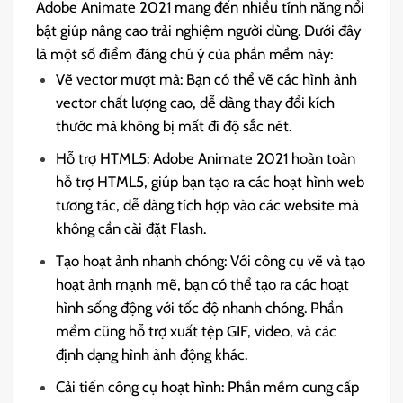
Adobe Animate 2021 mang đến nhiều tính năng nổi
bật giúp nâng cao trải nghiệm người dùng. Dưới đây
là một số điểm đáng chú ý của phần mềm này:
Vẽ vector mượt mà: Bạn có thể vẽ các hình ảnh
vector chất lượng cao, dễ dàng thay đổi kích
thước mà không bị mất đi độ sắc nét.
Hỗ trợ HTML5: Adobe Animate 2021 hoàn toàn
hỗ trợ HTML5, giúp bạn tạo ra các hoạt hình web
tương tác, dễ dàng tích hợp vào các website mà
không cần cài đặt Flash.
Tạo hoạt ảnh nhanh chóng: Với công cụ vẽ và tạo
hoạt ảnh mạnh mẽ, bạn có thể tạo ra các hoạt
hình sống động với tốc độ nhanh chóng. Phần
mềm cũng hỗ trợ xuất tệp GIF, video, và các
định dạng hình ảnh động khác.
Cải tiến công cụ hoạt hình: Phần mềm cung cấp