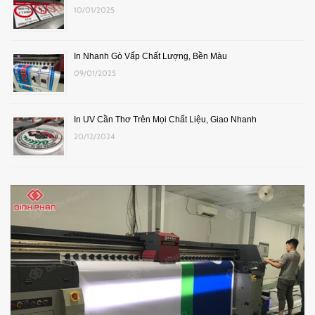
10/01/2025
In Nhanh Gò Vấp Chất Lượng, Bền Màu
09/01/2025
In UV Cần Thơ Trên Mọi Chất Liệu, Giao Nhanh
20/12/2024