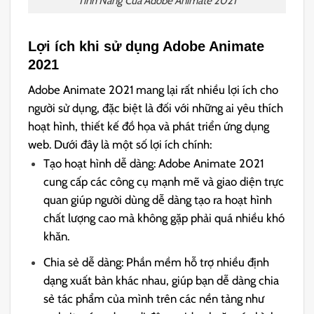
Tính Năng Của Adobe Animate 2021
Lợi ích khi sử dụng Adobe Animate
2021
Adobe Animate 2021 mang lại rất nhiều lợi ích cho
người sử dụng, đặc biệt là đối với những ai yêu thích
hoạt hình, thiết kế đồ họa và phát triển ứng dụng
web. Dưới đây là một số lợi ích chính:
Tạo hoạt hình dễ dàng: Adobe Animate 2021
cung cấp các công cụ mạnh mẽ và giao diện trực
quan giúp người dùng dễ dàng tạo ra hoạt hình
chất lượng cao mà không gặp phải quá nhiều khó
khăn.
Chia sẻ dễ dàng: Phần mềm hỗ trợ nhiều định
dạng xuất bản khác nhau, giúp bạn dễ dàng chia
sẻ tác phẩm của mình trên các nền tảng như