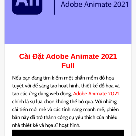
Cài Đặt
Adobe Animate 2021
Full
Nếu bạn đang tìm kiếm một phần mềm đồ họa
tuyệt vời để sáng tạo hoạt hình, thiết kế đồ họa và
tạo các ứng dụng web động,
Adobe Animate 2021
chính là sự lựa chọn không thể bỏ qua. Với những
cải tiến mới mẻ và các tính năng mạnh mẽ, phiên
bản này đã trở thành công cụ yêu thích của nhiều
nhà thiết kế và họa sĩ hoạt hình.