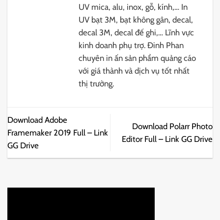
UV mica, alu, inox, gỗ, kính,… In
UV bạt 3M, bạt không gân, decal,
decal 3M, decal đế ghi,… Lĩnh vực
kinh doanh phụ trợ. Đinh Phan
chuyên in ấn sản phẩm quảng cáo
với giá thành và dịch vụ tốt nhất
thị trường.
Download Adobe
Download Polarr Photo
Framemaker 2019 Full – Link
Editor Full – Link GG Drive
GG Drive