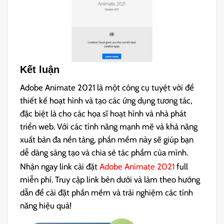
Kết luận
Adobe Animate 2021 là một công cụ tuyệt vời để
thiết kế hoạt hình và tạo các ứng dụng tương tác,
đặc biệt là cho các họa sĩ hoạt hình và nhà phát
triển web. Với các tính năng mạnh mẽ và khả năng
xuất bản đa nền tảng, phần mềm này sẽ giúp bạn
dễ dàng sáng tạo và chia sẻ tác phẩm của mình.
Nhận ngay link cài đặt
Adobe Animate 2021
full
miễn phí. Truy cập link bên dưới và làm theo hướng
dẫn để cài đặt phần mềm và trải nghiệm các tính
năng hiệu quả!