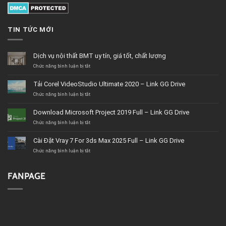
TIN TỨC MỚI
Dịch vụ nội thất BMT uy tín, giá tốt, chất lượng
ở
Chức năng bình luận bị tắt
Dịch
vụ
Tải Corel VideoStudio Ultimate 2020 – Link GG Drive
nội
thất
ở
Chức năng bình luận bị tắt
BMT
Tải
uy
Corel
Download Microsoft Project 2019 Full – Link GG Drive
tín,
VideoStudio
giá
Ultimate
ở
Chức năng bình luận bị tắt
tốt,
2020
Download
chất
–
Microsoft
Cài Đặt Vray 7 For 3ds Max 2025 Full – Link GG Drive
lượng
Link
Project
GG
2019
ở
Chức năng bình luận bị tắt
Drive
Full
Cài
–
Đặt
Link
Vray
FANPAGE
GG
7
Drive
For
3ds
Max
2025
Full
–