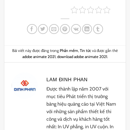
Bài viết này được đăng trong
Phần mềm
,
Tin tức
và được gắn thẻ
adobe animate 2021
,
download adobe animate 2021
.
LAM ĐINH PHAN
Được thành lập năm 2007 với
mục tiêu Phát triển thị trường
bảng hiệu quảng cáo tại Việt Nam
với những sản phẩm thiết kế thi
công và dịch vụ khách hàng tốt
nhất: In UV phẳng, in UV cuộn. In