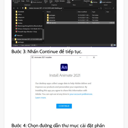
Bước 3: Nhấn Continue để tiếp tục.
Bước 4: Chọn đường dẫn thư mục cài đặt phần