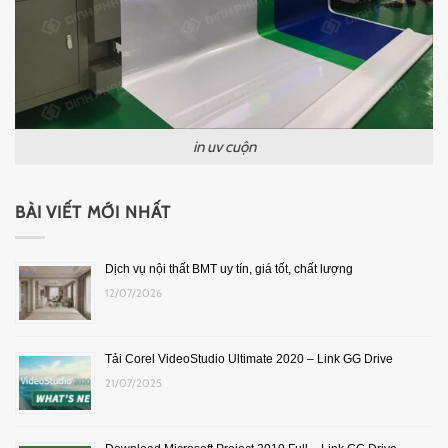
in uv cuộn
BÀI VIẾT MỚI NHẤT
Dịch vụ nội thất BMT uy tín, giá tốt, chất lượng
12/07/2026
Tải Corel VideoStudio Ultimate 2020 – Link GG Drive
21/07/2025