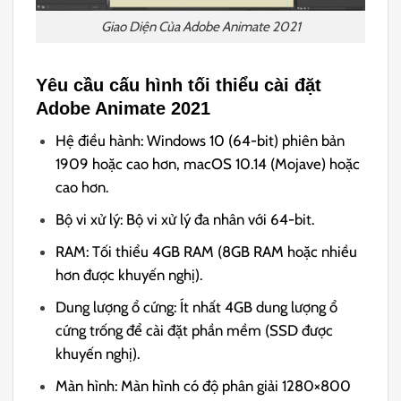
Giao Diện Của Adobe Animate 2021
Yêu cầu cấu hình tối thiểu cài đặt
Adobe Animate 2021
Hệ điều hành: Windows 10 (64-bit) phiên bản
1909 hoặc cao hơn, macOS 10.14 (Mojave) hoặc
cao hơn.
Bộ vi xử lý: Bộ vi xử lý đa nhân với 64-bit.
RAM: Tối thiểu 4GB RAM (8GB RAM hoặc nhiều
hơn được khuyến nghị).
Dung lượng ổ cứng: Ít nhất 4GB dung lượng ổ
cứng trống để cài đặt phần mềm (SSD được
khuyến nghị).
Màn hình: Màn hình có độ phân giải 1280×800