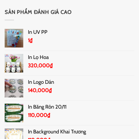
SẢN PHẨM ĐÁNH GIÁ CAO
In UV PP
1
₫
In Lọ Hoa
320,000
₫
In Logo Dán
140,000
₫
In Băng Rôn 20/11
110,000
₫
In Background Khai Trương