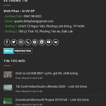
VỀ CHÚNG TÔI
Đinh Phan
-
In UV DP
- Hotline/Zalo:
0947.98.0022
- Email:
quanlv.dinhphan@gmail.com
- Xưởng 1:
234/3 Tô Ngọc Vân, Phường Linh Đông, TP. HCM
- Xưởng 2:
185 Lý Thái Tổ, Phường Tân An, Đắk Lắk
TIN TỨC MỚI
Dịch vụ nội thất BMT uy tín, giá tốt, chất lượng
ở
Chức năng bình luận bị tắt
Dịch
vụ
Tải Corel VideoStudio Ultimate 2020 – Link GG Drive
nội
thất
ở
Chức năng bình luận bị tắt
BMT
Tải
uy
Corel
Download Microsoft Project 2019 Full – Link GG Drive
tín,
VideoStudio
giá
Ultimate
ở
Chức năng bình luận bị tắt