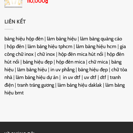
110,000
₫
LIÊN KẾT
bảng hiệu hộp đèn
|
làm bảng hiệu
|
làm bảng quảng cáo
|
hộp đèn
|
làm bảng hiệu tphcm
|
làm bảng hiệu hcm
|
gia
công chữ inox
|
chữ inox
|
hộp đèn mica hút nổi
|
hộp đèn
hút nổi
|
bảng hiệu đẹp
|
hộp đèn mica
|
chữ mica
|
bảng
hiệu
|
làm bảng hiệu
|
in uv phẳng
|
bảng hiệu đẹp
|
chữ tòa
nhà
|
làm bảng hiệu dự án
|
in uv dtf
|
uv dtf
|
dtf
|
tranh
điện
|
tranh tráng gương
|
làm bảng hiệu daklak
|
làm bảng
hiệu bmt