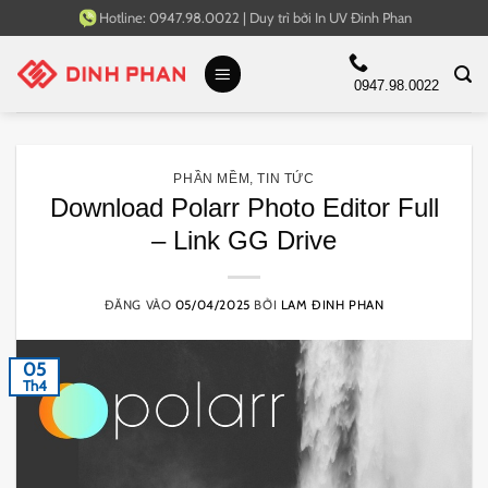
Bỏ
Hotline:
0947.98.0022
|
Duy trì bởi
In UV Đinh Phan
qua
nội
0947.98.0022
dung
PHẦN MỀM
,
TIN TỨC
Download Polarr Photo Editor Full
– Link GG Drive
ĐĂNG VÀO
05/04/2025
BỞI
LAM ĐINH PHAN
05
Th4