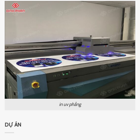
in uv phẳng
DỰ ÁN