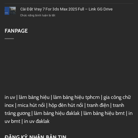
tốt,
2020
Download
chất
–
Microsoft
Cài Đặt Vray 7 For 3ds Max 2025 Full – Link GG Drive
lượng
Link
Project
GG
2019
ở
Chức năng bình luận bị tắt
Drive
Full
Cài
–
Đặt
Link
Vray
FANPAGE
GG
7
Drive
For
3ds
Max
2025
Full
–
Link
GG
Drive
in uv
|
làm bảng hiệu
|
làm bảng hiệu tphcm
|
gia công chữ
inox
|
mica hút nổi
|
hộp đèn hút nổi
|
tranh điện
|
tranh
tráng gương
|
làm bảng hiệu đaklak
|
làm bảng hiệu bmt
|
in
uv bmt
|
in uv đaklak
ĐĂNG KÝ NHẬN BẢN TIN