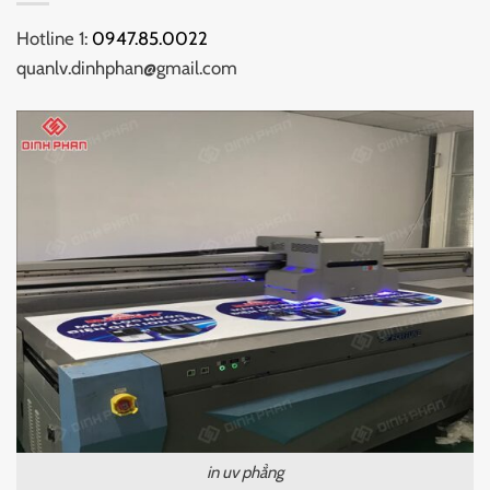
Hotline 1:
0947.85.0022
quanlv.dinhphan@gmail.com
in uv phẳng