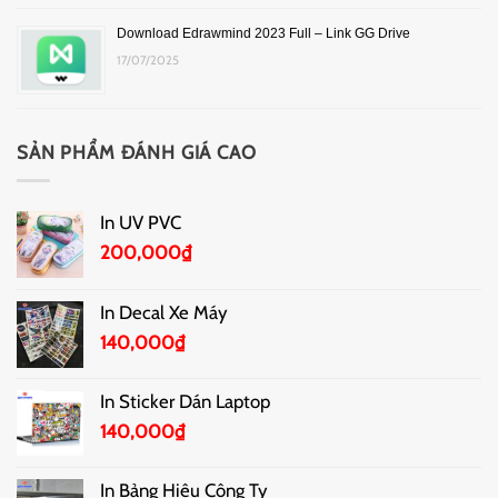
Download Edrawmind 2023 Full – Link GG Drive
17/07/2025
SẢN PHẨM ĐÁNH GIÁ CAO
In UV PVC
200,000
₫
In Decal Xe Máy
140,000
₫
In Sticker Dán Laptop
140,000
₫
In Bảng Hiệu Công Ty