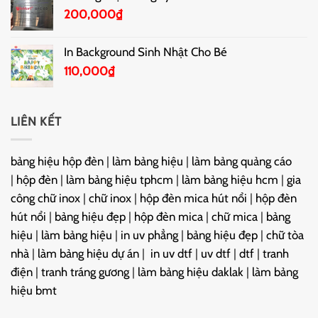
200,000
₫
In Background Sinh Nhật Cho Bé
110,000
₫
LIÊN KẾT
bảng hiệu hộp đèn
|
làm bảng hiệu
|
làm bảng quảng cáo
|
hộp đèn
|
làm bảng hiệu tphcm
|
làm bảng hiệu hcm
|
gia
công chữ inox
|
chữ inox
|
hộp đèn mica hút nổi
|
hộp đèn
hút nổi
|
bảng hiệu đẹp
|
hộp đèn mica
|
chữ mica
|
bảng
hiệu
|
làm bảng hiệu
|
in uv phẳng
|
bảng hiệu đẹp
|
chữ tòa
nhà
|
làm bảng hiệu dự án
|
in uv dtf
|
uv dtf
|
dtf
|
tranh
điện
|
tranh tráng gương
|
làm bảng hiệu daklak
|
làm bảng
hiệu bmt