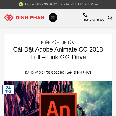
Bỏ
Hotline:
0947.98.0022
|
Duy trì bởi
In UV Đinh Phan
qua
nội
0947.98.0022
dung
PHẦN MỀM
,
TIN TỨC
Cài Đặt Adobe Animate CC 2018
Full – Link GG Drive
ĐĂNG VÀO
24/03/2025
BỞI
LAM ĐINH PHAN
24
Th3