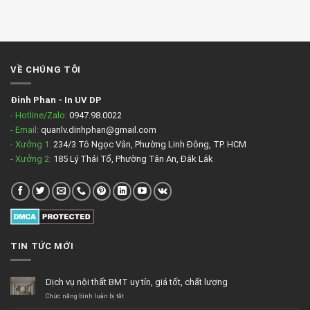
VỀ CHÚNG TÔI
Đinh Phan
-
In UV DP
- Hotline/Zalo:
0947.98.0022
- Email:
quanlv.dinhphan@gmail.com
- Xưởng 1:
234/3 Tô Ngọc Vân, Phường Linh Đông, TP. HCM
- Xưởng 2:
185 Lý Thái Tổ, Phường Tân An, Đắk Lắk
TIN TỨC MỚI
Dịch vụ nội thất BMT uy tín, giá tốt, chất lượng
ở
Chức năng bình luận bị tắt
Dịch