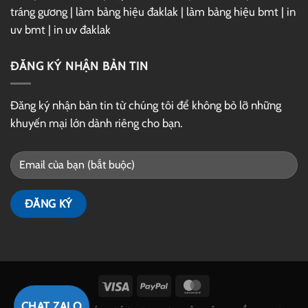
tráng gương
|
làm bảng hiệu đaklak
|
làm bảng hiệu bmt
|
in
uv bmt
|
in uv đaklak
ĐĂNG KÝ NHẬN BẢN TIN
Đăng ký nhận bản tin từ chúng tôi để không bỏ lỡ những
khuyến mại lớn dành riêng cho bạn.
Visa
PayPal
MasterCard
CHAT ZALO