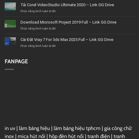
vụ
Tải Corel VideoStudio Ultimate 2020 – Link GG Drive
nội
thất
ở
Chức năng bình luận bị tắt
BMT
Tải
uy
Corel
Download Microsoft Project 2019 Full – Link GG Drive
tín,
VideoStudio
giá
Ultimate
ở
Chức năng bình luận bị tắt
tốt,
2020
Download
chất
–
Microsoft
Cài Đặt Vray 7 For 3ds Max 2025 Full – Link GG Drive
lượng
Link
Project
GG
2019
ở
Chức năng bình luận bị tắt
Drive
Full
Cài
–
Đặt
Link
Vray
FANPAGE
GG
7
Drive
For
3ds
Max
2025
Full
–
Link
GG
Drive
in uv
|
làm bảng hiệu
|
làm bảng hiệu tphcm
|
gia công chữ
inox
|
mica hút nổi
|
hộp đèn hút nổi
|
tranh điện
|
tranh