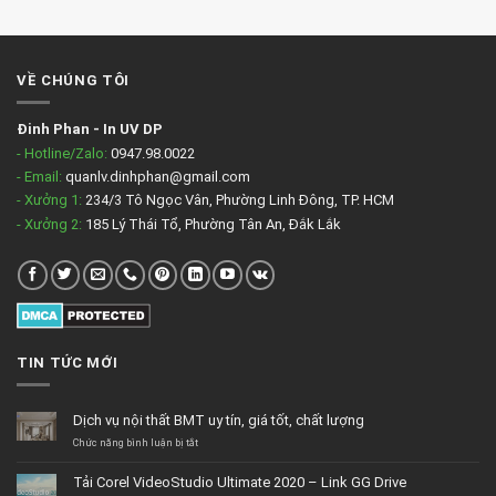
VỀ CHÚNG TÔI
Đinh Phan
-
In UV DP
- Hotline/Zalo:
0947.98.0022
- Email:
quanlv.dinhphan@gmail.com
- Xưởng 1:
234/3 Tô Ngọc Vân, Phường Linh Đông, TP. HCM
- Xưởng 2:
185 Lý Thái Tổ, Phường Tân An, Đắk Lắk
TIN TỨC MỚI
Dịch vụ nội thất BMT uy tín, giá tốt, chất lượng
ở
Chức năng bình luận bị tắt
Dịch
vụ
Tải Corel VideoStudio Ultimate 2020 – Link GG Drive
nội