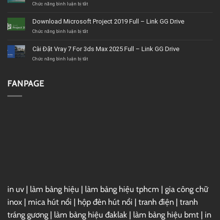
thất
ở
Chức năng bình luận bị tắt
BMT
Tải
uy
Corel
Download Microsoft Project 2019 Full – Link GG Drive
tín,
VideoStudio
giá
Ultimate
ở
Chức năng bình luận bị tắt
tốt,
2020
Download
chất
–
Microsoft
Cài Đặt Vray 7 For 3ds Max 2025 Full – Link GG Drive
lượng
Link
Project
GG
2019
ở
Chức năng bình luận bị tắt
Drive
Full
Cài
–
Đặt
Link
Vray
FANPAGE
GG
7
Drive
For
3ds
Max
2025
Full
–
Link
GG
Drive
in uv
|
làm bảng hiệu
|
làm bảng hiệu tphcm
|
gia công chữ
inox
|
mica hút nổi
|
hộp đèn hút nổi
|
tranh điện
|
tranh
tráng gương
|
làm bảng hiệu đaklak
|
làm bảng hiệu bmt
|
in