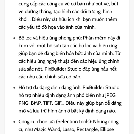
cung cấp các công cụ vẽ cơ bản như bút vẽ, bút
vẽ đường thẳng, tạo hình các đối tượng, hình
khối… Điều này rất hữu ích khi bạn muốn thêm
các yếu tố đồ họa vào ảnh của mình.
Bộ lọc và hiệu ứng phong phú: Phần mềm này đi
kèm với một bộ sưu tập các bộ lọc và hiệu ứng
giúp bạn dễ dàng biến hóa bức ảnh của mình. Từ
các hiệu ứng nghệ thuật đến các hiệu ứng chỉnh
sửa sắc nét, PixBuilder Studio đáp ứng hầu hết
các nhu cầu chỉnh sửa cơ bản.
Hỗ trợ đa dạng định dạng ảnh: PixBuilder Studio
hỗ trợ nhiều định dạng ảnh phổ biến như JPEG,
PNG, BMP, TIFF, GIF… Điều này giúp bạn dễ dàng
mở và lưu trữ hình ảnh ở bất kỳ định dạng nào.
Công cụ chọn lựa (Selection tools): Những công
cụ như Magic Wand, Lasso, Rectangle, Ellipse