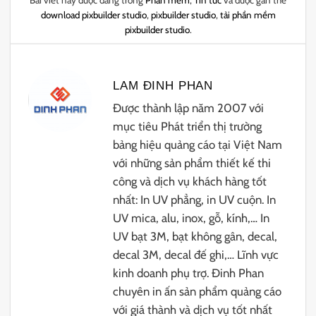
Bài viết này được đăng trong
Phần mềm
,
Tin tức
và được gắn thẻ
download pixbuilder studio
,
pixbuilder studio
,
tải phần mềm
pixbuilder studio
.
LAM ĐINH PHAN
Được thành lập năm 2007 với
mục tiêu Phát triển thị trường
bảng hiệu quảng cáo tại Việt Nam
với những sản phẩm thiết kế thi
công và dịch vụ khách hàng tốt
nhất: In UV phẳng, in UV cuộn. In
UV mica, alu, inox, gỗ, kính,… In
UV bạt 3M, bạt không gân, decal,
decal 3M, decal đế ghi,… Lĩnh vực
kinh doanh phụ trợ. Đinh Phan
chuyên in ấn sản phẩm quảng cáo
với giá thành và dịch vụ tốt nhất