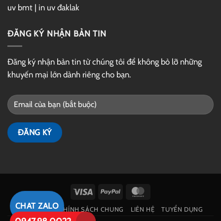
uv bmt
|
in uv đaklak
ĐĂNG KÝ NHẬN BẢN TIN
Đăng ký nhận bản tin từ chúng tôi để không bỏ lỡ những
khuyến mại lớn dành riêng cho bạn.
Visa
PayPal
MasterCard
CHAT ZALO
GIỚI THIỆU
CHÍNH SÁCH CHUNG
LIÊN HỆ
TUYỂN DỤNG