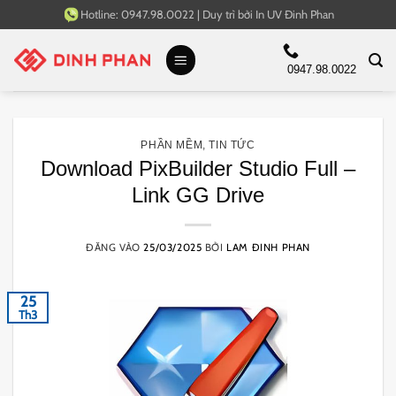
Bỏ
Hotline:
0947.98.0022
|
Duy trì bởi
In UV Đinh Phan
qua
nội
0947.98.0022
dung
PHẦN MỀM
,
TIN TỨC
Download PixBuilder Studio Full –
Link GG Drive
ĐĂNG VÀO
25/03/2025
BỞI
LAM ĐINH PHAN
25
Th3