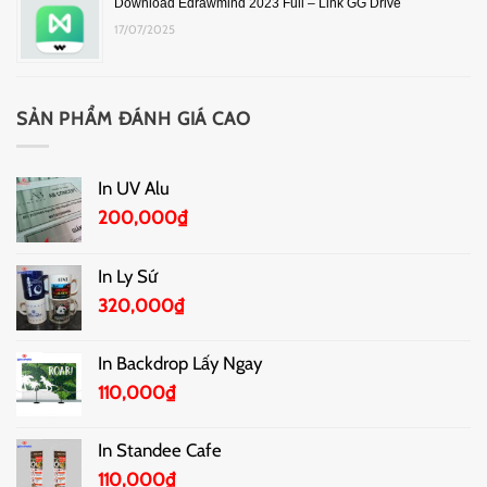
Download Edrawmind 2023 Full – Link GG Drive
17/07/2025
SẢN PHẨM ĐÁNH GIÁ CAO
In UV Alu
200,000
₫
In Ly Sứ
320,000
₫
In Backdrop Lấy Ngay
110,000
₫
In Standee Cafe
110,000
₫