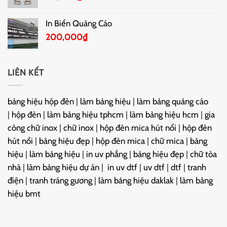
In Biển Quảng Cáo
200,000
₫
LIÊN KẾT
bảng hiệu hộp đèn
|
làm bảng hiệu
|
làm bảng quảng cáo
|
hộp đèn
|
làm bảng hiệu tphcm
|
làm bảng hiệu hcm
|
gia
công chữ inox
|
chữ inox
|
hộp đèn mica hút nổi
|
hộp đèn
hút nổi
|
bảng hiệu đẹp
|
hộp đèn mica
|
chữ mica
|
bảng
hiệu
|
làm bảng hiệu
|
in uv phẳng
|
bảng hiệu đẹp
|
chữ tòa
nhà
|
làm bảng hiệu dự án
|
in uv dtf
|
uv dtf
|
dtf
|
tranh
điện
|
tranh tráng gương
|
làm bảng hiệu daklak
|
làm bảng
hiệu bmt