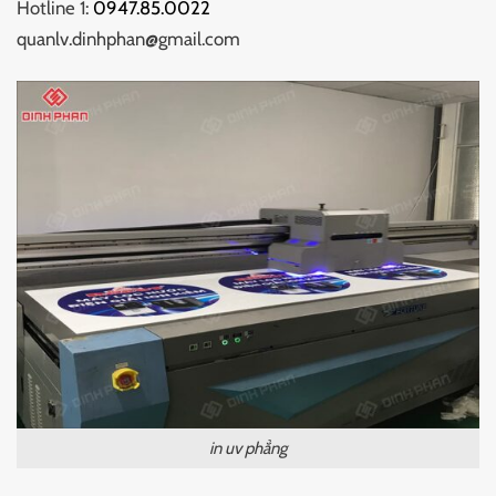
Hotline 1:
0947.85.0022
quanlv.dinhphan@gmail.com
in uv phẳng