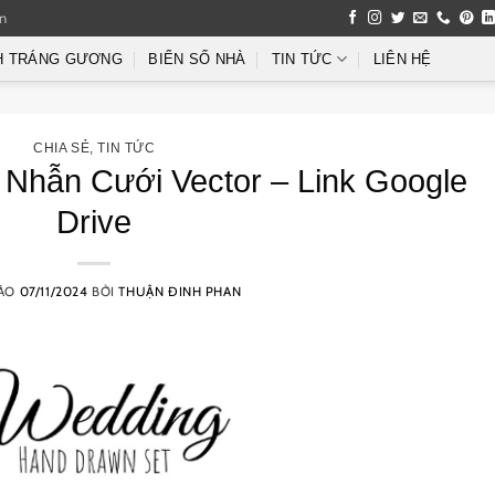
an
H TRÁNG GƯƠNG
BIỂN SỐ NHÀ
TIN TỨC
LIÊN HỆ
CHIA SẺ
,
TIN TỨC
Nhẫn Cưới Vector – Link Google
Drive
VÀO
07/11/2024
BỞI
THUẬN ĐINH PHAN