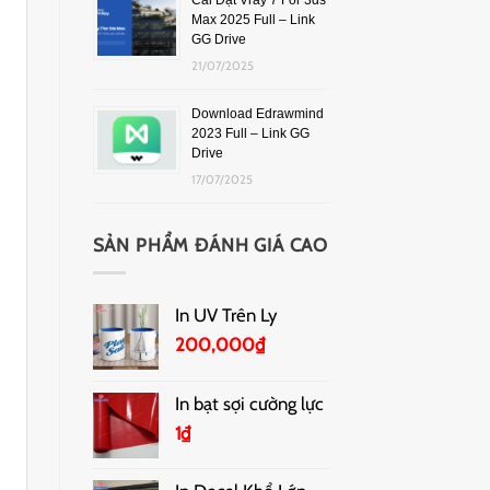
Cài Đặt Vray 7 For 3ds
Max 2025 Full – Link
GG Drive
21/07/2025
Download Edrawmind
2023 Full – Link GG
Drive
17/07/2025
SẢN PHẨM ĐÁNH GIÁ CAO
In UV Trên Ly
200,000
₫
In bạt sợi cường lực
1
₫