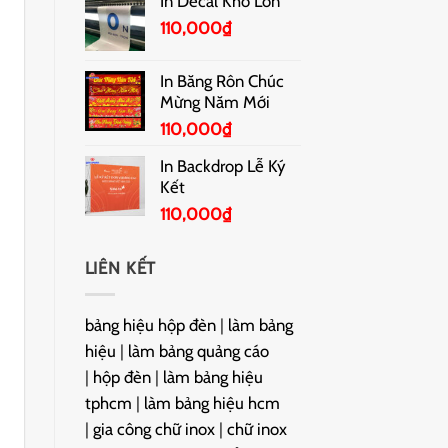
In Decal Khổ Lớn
110,000
₫
In Băng Rôn Chúc
Mừng Năm Mới
110,000
₫
In Backdrop Lễ Ký
Kết
110,000
₫
LIÊN KẾT
bảng hiệu hộp đèn
|
làm bảng
hiệu
|
làm bảng quảng cáo
|
hộp đèn
|
làm bảng hiệu
tphcm
|
làm bảng hiệu hcm
|
gia công chữ inox
|
chữ inox