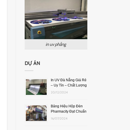
in uv phẳng
DỰ ÁN
In UV Đà Nẵng Giá Rẻ
– Uy Tín – Chất Lượng
20/12/2024
Bảng Hiệu Hộp Đèn
Pharmacity Đạt Chuẩn
16/07/2024