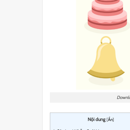
Downlo
Nội dung
[
Ẩn
]