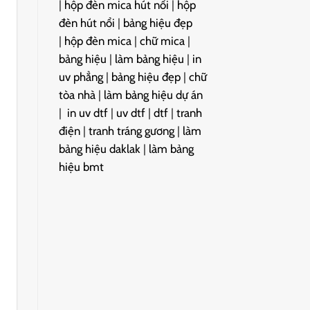
|
hộp đèn mica hút nổi
|
hộp
đèn hút nổi
|
bảng hiệu đẹp
|
hộp đèn mica
|
chữ mica
|
bảng hiệu
|
làm bảng hiệu
|
in
uv phẳng
|
bảng hiệu đẹp
|
chữ
tòa nhà
|
làm bảng hiệu dự án
|
in uv dtf
|
uv dtf
|
dtf
|
tranh
điện
|
tranh tráng gương
|
làm
bảng hiệu daklak
|
làm bảng
hiệu bmt