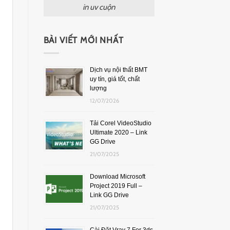
in uv cuộn
BÀI VIẾT MỚI NHẤT
Dịch vụ nội thất BMT
uy tín, giá tốt, chất
lượng
12/07/2026
Tải Corel VideoStudio
Ultimate 2020 – Link
GG Drive
21/07/2025
Download Microsoft
Project 2019 Full –
Link GG Drive
21/07/2025