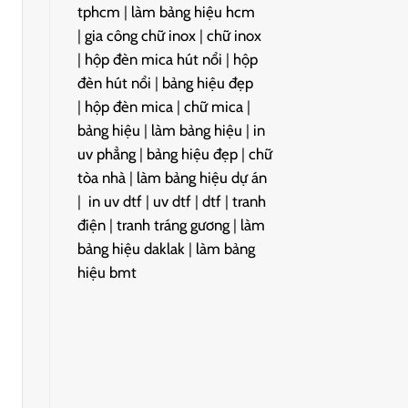
tphcm
|
làm bảng hiệu hcm
|
gia công chữ inox
|
chữ inox
|
hộp đèn mica hút nổi
|
hộp
đèn hút nổi
|
bảng hiệu đẹp
|
hộp đèn mica
|
chữ mica
|
bảng hiệu
|
làm bảng hiệu
|
in
uv phẳng
|
bảng hiệu đẹp
|
chữ
tòa nhà
|
làm bảng hiệu dự án
|
in uv dtf
|
uv dtf
|
dtf
|
tranh
điện
|
tranh tráng gương
|
làm
bảng hiệu daklak
|
làm bảng
hiệu bmt