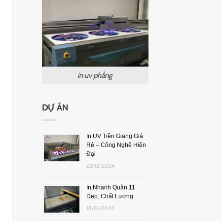
in uv phẳng
DỰ ÁN
In UV Tiền Giang Giá
Rẻ – Công Nghệ Hiện
Đại
23/12/2024
In Nhanh Quận 11
Đẹp, Chất Lượng
18/01/2025