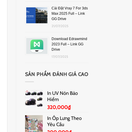
Cài Đặt Vray 7 For 3ds
Max 2025 Full – Link
GG Drive
21/07/2025
Download Edrawmind
2023 Full – Link GG
Drive
17/07/2025
SẢN PHẨM ĐÁNH GIÁ CAO
In UV Nón Bảo
Hiểm
320,000
₫
In Ốp Lưng Theo
Yêu Cầu