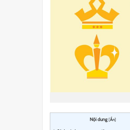
Nội dung
[
Ẩn
]