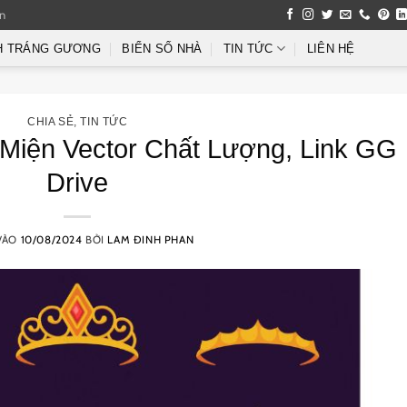
an
H TRÁNG GƯƠNG
BIỂN SỐ NHÀ
TIN TỨC
LIÊN HỆ
CHIA SẺ
,
TIN TỨC
Miện Vector Chất Lượng, Link GG
Drive
VÀO
10/08/2024
BỞI
LAM ĐINH PHAN