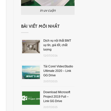
in uv cuộn
BÀI VIẾT MỚI NHẤT
Dịch vụ nội thất BMT
uy tín, giá tốt, chất
lượng
12/07/2026
Tải Corel VideoStudio
Ultimate 2020 – Link
GG Drive
21/07/2025
Download Microsoft
Project 2019 Full –
Link GG Drive
21/07/2025