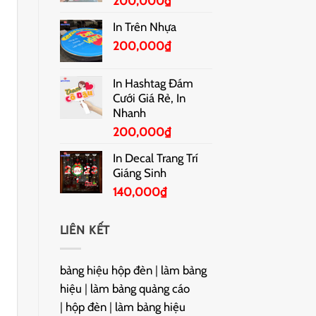
200,000
₫
In Trên Nhựa
200,000
₫
In Hashtag Đám
Cưới Giá Rẻ, In
Nhanh
200,000
₫
In Decal Trang Trí
Giáng Sinh
140,000
₫
LIÊN KẾT
bảng hiệu hộp đèn
|
làm bảng
hiệu
|
làm bảng quảng cáo
|
hộp đèn
|
làm bảng hiệu