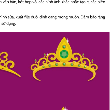
m văn bản, kết hợp với các hình ảnh khác hoặc tạo ra các biến
chỉnh sửa, xuất file dưới định dạng mong muốn. Đảm bảo rằng
i sử dụng.