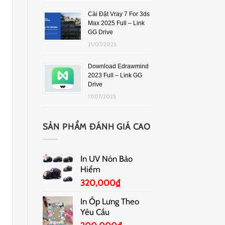
Cài Đặt Vray 7 For 3ds
Max 2025 Full – Link
GG Drive
21/07/2025
Download Edrawmind
2023 Full – Link GG
Drive
17/07/2025
SẢN PHẨM ĐÁNH GIÁ CAO
In UV Nón Bảo
Hiểm
320,000
₫
In Ốp Lưng Theo
Yêu Cầu