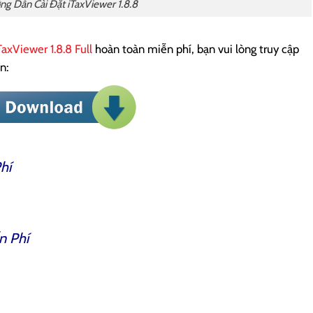
g Dẫn Cài Đặt iTaxViewer 1.8.8
TaxViewer 1.8.8 Full
hoàn toàn miễn phí, bạn vui lòng truy cập
n:
hí
n Phí