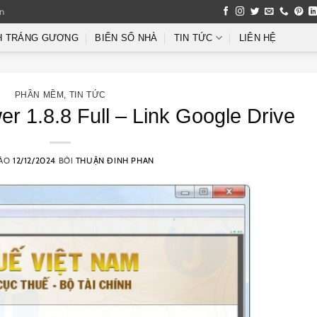
an
H TRÁNG GƯƠNG
BIỂN SỐ NHÀ
TIN TỨC
LIÊN HỆ
PHẦN MỀM
,
TIN TỨC
r 1.8.8 Full – Link Google Drive
VÀO
12/12/2024
BỞI
THUẬN ĐINH PHAN