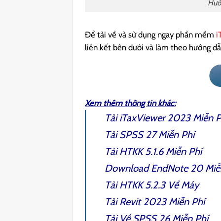
Hướn
Để tải về và sử dụng ngay phần mềm
i
liên kết bên dưới và làm theo hướng dẫ
Xem thêm thông tin khác:
Tải
iTaxViewer 2023
Miễn P
Tải
SPSS 27
Miễn Phí
Tải
HTKK 5.1.6
Miễn Phí
Download
EndNote 20
Miễ
Tải
HTKK 5.2.3
Về Máy
Tải
Revit 2023
Miễn Phí
Tải Về
SPSS 26
Miễn Phí