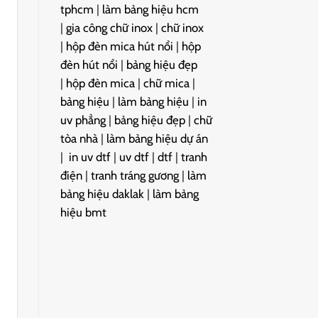
tphcm
|
làm bảng hiệu hcm
|
gia công chữ inox
|
chữ inox
|
hộp đèn mica hút nổi
|
hộp
đèn hút nổi
|
bảng hiệu đẹp
|
hộp đèn mica
|
chữ mica
|
bảng hiệu
|
làm bảng hiệu
|
in
uv phẳng
|
bảng hiệu đẹp
|
chữ
tòa nhà
|
làm bảng hiệu dự án
|
in uv dtf
|
uv dtf
|
dtf
|
tranh
điện
|
tranh tráng gương
|
làm
bảng hiệu daklak
|
làm bảng
hiệu bmt