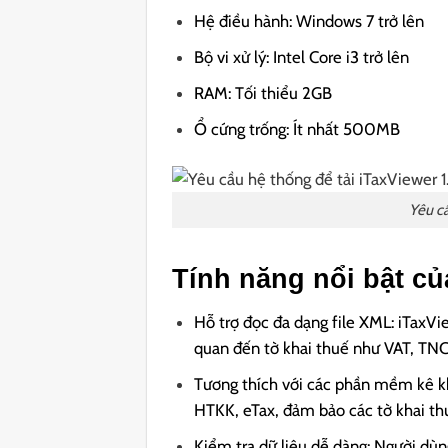
Hệ điều hành: Windows 7 trở lên
Bộ vi xử lý: Intel Core i3 trở lên
RAM: Tối thiểu 2GB
Ổ cứng trống: Ít nhất 500MB
Yêu cầ
Tính năng nổi bật củ
Hỗ trợ đọc đa dạng file XML: iTaxVi
quan đến tờ khai thuế như VAT, TNC
Tương thích với các phần mềm kê k
HTKK, eTax, đảm bảo các tờ khai th
Kiểm tra dữ liệu dễ dàng: Người dùn