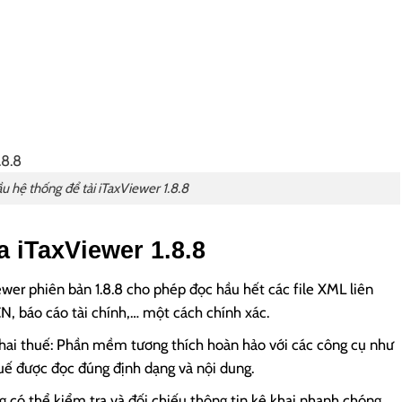
u hệ thống để tải iTaxViewer 1.8.8
a iTaxViewer 1.8.8
ewer phiên bản 1.8.8 cho phép đọc hầu hết các file XML liên
N, báo cáo tài chính,… một cách chính xác.
hai thuế: Phần mềm tương thích hoàn hảo với các công cụ như
uế được đọc đúng định dạng và nội dung.
g có thể kiểm tra và đối chiếu thông tin kê khai nhanh chóng,