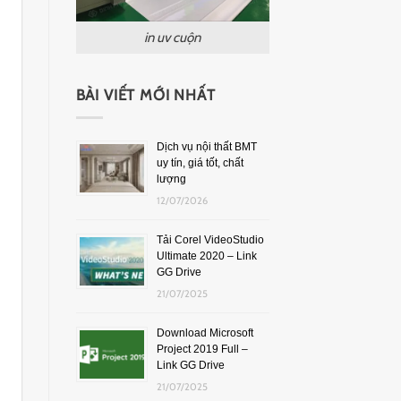
in uv cuộn
BÀI VIẾT MỚI NHẤT
Dịch vụ nội thất BMT
uy tín, giá tốt, chất
lượng
12/07/2026
Tải Corel VideoStudio
Ultimate 2020 – Link
GG Drive
21/07/2025
Download Microsoft
Project 2019 Full –
Link GG Drive
21/07/2025