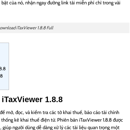
bật của nó, nhận ngay đường link tải miễn phí chỉ trong vài
ownload iTaxViewer 1.8.8 Full
8
8.8
.8
iTaxViewer 1.8.8
 mở, đọc, và kiểm tra các tờ khai thuế, báo cáo tài chính
ống kê khai thuế điện tử. Phiên bản iTaxViewer 1.8.8 được
, giúp người dùng dễ dàng xử lý các tài liệu quan trọng một