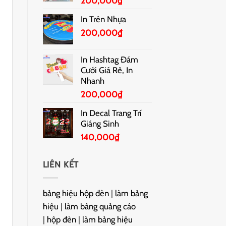
200,000
₫
In Trên Nhựa
200,000
₫
In Hashtag Đám
Cưới Giá Rẻ, In
Nhanh
200,000
₫
In Decal Trang Trí
Giáng Sinh
140,000
₫
LIÊN KẾT
bảng hiệu hộp đèn
|
làm bảng
hiệu
|
làm bảng quảng cáo
|
hộp đèn
|
làm bảng hiệu