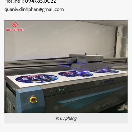
Hotline 1:
0947.85.0022
quanlv.dinhphan@gmail.com
in uv phẳng