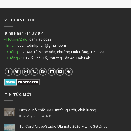
VỀ CHÚNG TÔI
Đinh Phan
-
In UV DP
- Hotline/Zalo:
0947.98.0022
- Email:
quanlv.dinhphan@gmail.com
- Xưởng 1:
234/3 Tô Ngọc Vân, Phường Linh Đông, TP. HCM
- Xưởng 2:
185 Lý Thái Tổ, Phường Tân An, Đắk Lắk
TIN TỨC MỚI
Dịch vụ nội thất BMT uy tín, giá tốt, chất lượng
ở
Chức năng bình luận bị tắt
Dịch
vụ
Tải Corel VideoStudio Ultimate 2020 – Link GG Drive
nội