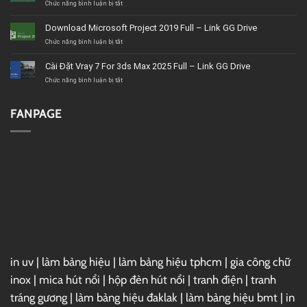
thất
ở
Chức năng bình luận bị tắt
BMT
Tải
uy
Corel
Download Microsoft Project 2019 Full – Link GG Drive
tín,
VideoStudio
giá
Ultimate
ở
Chức năng bình luận bị tắt
tốt,
2020
Download
chất
–
Microsoft
Cài Đặt Vray 7 For 3ds Max 2025 Full – Link GG Drive
lượng
Link
Project
GG
2019
ở
Chức năng bình luận bị tắt
Drive
Full
Cài
–
Đặt
Link
Vray
FANPAGE
GG
7
Drive
For
3ds
Max
2025
Full
–
Link
GG
Drive
in uv
|
làm bảng hiệu
|
làm bảng hiệu tphcm
|
gia công chữ
inox
|
mica hút nổi
|
hộp đèn hút nổi
|
tranh điện
|
tranh
tráng gương
|
làm bảng hiệu đaklak
|
làm bảng hiệu bmt
|
in