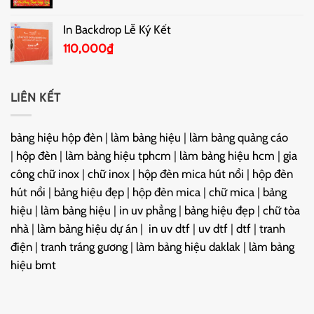
In Backdrop Lễ Ký Kết
110,000
₫
LIÊN KẾT
bảng hiệu hộp đèn
|
làm bảng hiệu
|
làm bảng quảng cáo
|
hộp đèn
|
làm bảng hiệu tphcm
|
làm bảng hiệu hcm
|
gia
công chữ inox
|
chữ inox
|
hộp đèn mica hút nổi
|
hộp đèn
hút nổi
|
bảng hiệu đẹp
|
hộp đèn mica
|
chữ mica
|
bảng
hiệu
|
làm bảng hiệu
|
in uv phẳng
|
bảng hiệu đẹp
|
chữ tòa
nhà
|
làm bảng hiệu dự án
|
in uv dtf
|
uv dtf
|
dtf
|
tranh
điện
|
tranh tráng gương
|
làm bảng hiệu daklak
|
làm bảng
hiệu bmt