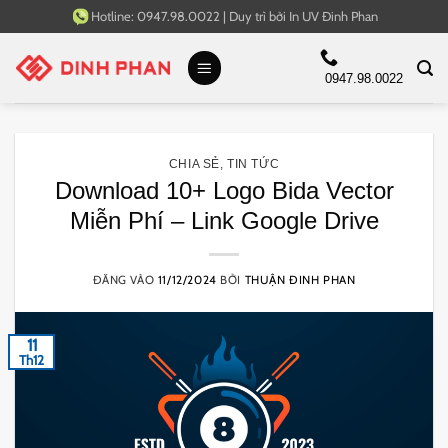
Bỏ
Hotline:
0947.98.0022
|
Duy trì bởi
In UV Đinh Phan
qua
nội
0947.98.0022
dung
CHIA SẺ
,
TIN TỨC
Download 10+ Logo Bida Vector
Miễn Phí – Link Google Drive
ĐĂNG VÀO
11/12/2024
BỞI
THUẬN ĐINH PHAN
11
Th12