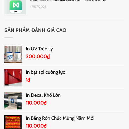
17/07/2025
SẢN PHẨM ĐÁNH GIÁ CAO
In UV Trên Ly
200,000
₫
In bạt sợi cường lực
1
₫
In Decal Khổ Lớn
110,000
₫
In Băng Rôn Chúc Mừng Năm Mới
110,000
₫