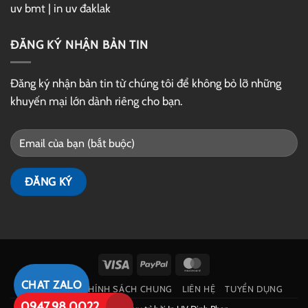
uv bmt
|
in uv đaklak
ĐĂNG KÝ NHẬN BẢN TIN
Đăng ký nhận bản tin từ chúng tôi để không bỏ lỡ những
khuyến mại lớn dành riêng cho bạn.
Visa
PayPal
MasterCard
CHAT ZALO
GIỚI THIỆU
CHÍNH SÁCH CHUNG
LIÊN HỆ
TUYỂN DỤNG
0947.98.0022