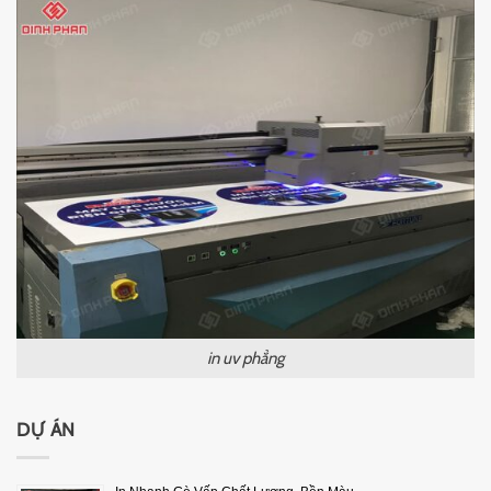
in uv phẳng
DỰ ÁN