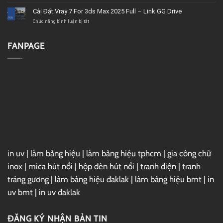
chất
–
Microsoft
Cài Đặt Vray 7 For 3ds Max 2025 Full – Link GG Drive
lượng
Link
Project
GG
2019
ở
Chức năng bình luận bị tắt
Drive
Full
Cài
–
Đặt
Link
Vray
FANPAGE
GG
7
Drive
For
3ds
Max
2025
Full
–
Link
GG
Drive
in uv
|
làm bảng hiệu
|
làm bảng hiệu tphcm
|
gia công chữ
inox
|
mica hút nổi
|
hộp đèn hút nổi
|
tranh điện
|
tranh
tráng gương
|
làm bảng hiệu đaklak
|
làm bảng hiệu bmt
|
in
uv bmt
|
in uv đaklak
ĐĂNG KÝ NHẬN BẢN TIN