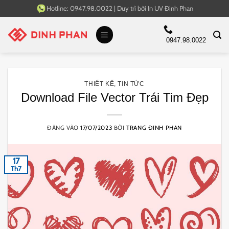
Bỏ
Hotline:
0947.98.0022
|
Duy trì bởi
In UV Đinh Phan
qua
nội
0947.98.0022
dung
THIẾT KẾ
,
TIN TỨC
Download File Vector Trái Tim Đẹp
ĐĂNG VÀO
17/07/2023
BỞI
TRANG ĐINH PHAN
17
Th7