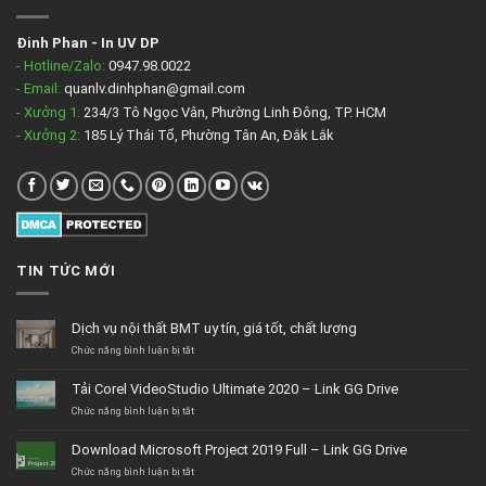
Đinh Phan
-
In UV DP
- Hotline/Zalo:
0947.98.0022
- Email:
quanlv.dinhphan@gmail.com
- Xưởng 1:
234/3 Tô Ngọc Vân, Phường Linh Đông, TP. HCM
- Xưởng 2:
185 Lý Thái Tổ, Phường Tân An, Đắk Lắk
TIN TỨC MỚI
Dịch vụ nội thất BMT uy tín, giá tốt, chất lượng
ở
Chức năng bình luận bị tắt
Dịch
vụ
Tải Corel VideoStudio Ultimate 2020 – Link GG Drive
nội
thất
ở
Chức năng bình luận bị tắt
BMT
Tải
uy
Corel
Download Microsoft Project 2019 Full – Link GG Drive
tín,
VideoStudio
giá
Ultimate
ở
Chức năng bình luận bị tắt
tốt,
2020
Download