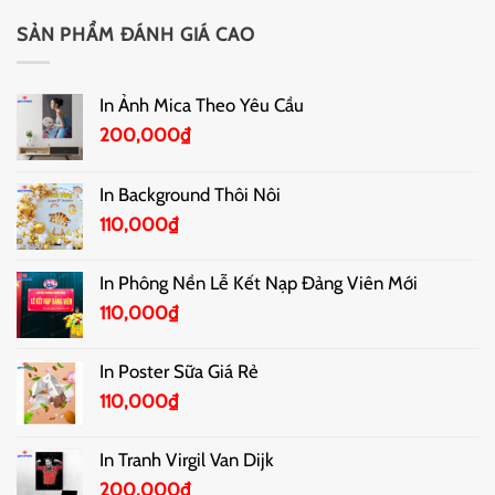
SẢN PHẨM ĐÁNH GIÁ CAO
In Ảnh Mica Theo Yêu Cầu
200,000
₫
In Background Thôi Nôi
110,000
₫
In Phông Nền Lễ Kết Nạp Đảng Viên Mới
110,000
₫
In Poster Sữa Giá Rẻ
110,000
₫
In Tranh Virgil Van Dijk
200,000
₫