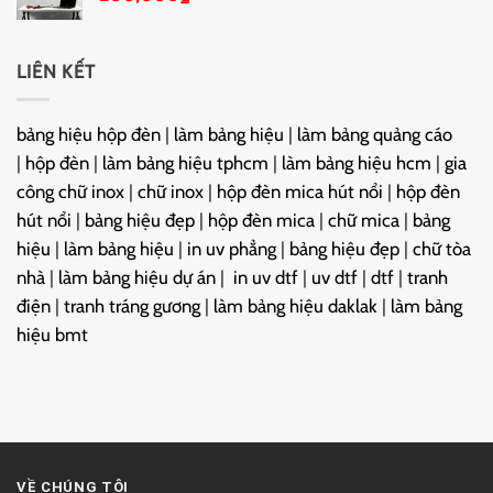
LIÊN KẾT
bảng hiệu hộp đèn
|
làm bảng hiệu
|
làm bảng quảng cáo
|
hộp đèn
|
làm bảng hiệu tphcm
|
làm bảng hiệu hcm
|
gia
công chữ inox
|
chữ inox
|
hộp đèn mica hút nổi
|
hộp đèn
hút nổi
|
bảng hiệu đẹp
|
hộp đèn mica
|
chữ mica
|
bảng
hiệu
|
làm bảng hiệu
|
in uv phẳng
|
bảng hiệu đẹp
|
chữ tòa
nhà
|
làm bảng hiệu dự án
|
in uv dtf
|
uv dtf
|
dtf
|
tranh
điện
|
tranh tráng gương
|
làm bảng hiệu daklak
|
làm bảng
hiệu bmt
VỀ CHÚNG TÔI