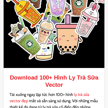
Download 100+
Hình
Ly Trà Sữa
Vector
Tải xuống ngay lập tức hơn 100+ hình
ly trà sữa
vector đẹp
mắt và sẵn sàng sử dụng. Với những mẫu
thiết kế đa dạng từ ly trà sữa cổ điển đến những