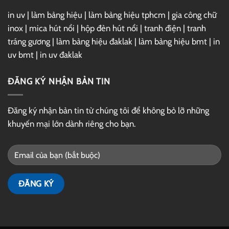
in uv
|
làm bảng hiệu
|
làm bảng hiệu tphcm
|
gia công chữ
inox
|
mica hút nổi
|
hộp đèn hút nổi
|
tranh điện
|
tranh
tráng gương
|
làm bảng hiệu đaklak
|
làm bảng hiệu bmt
|
in
uv bmt
|
in uv đaklak
ĐĂNG KÝ NHẬN BẢN TIN
Đăng ký nhận bản tin từ chúng tôi để không bỏ lỡ những
khuyến mại lớn dành riêng cho bạn.