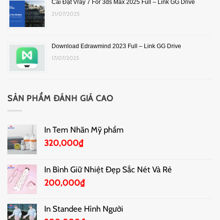
Cài Đặt Vray 7 For 3ds Max 2025 Full – Link GG Drive
21/07/2025
Download Edrawmind 2023 Full – Link GG Drive
17/07/2025
SẢN PHẨM ĐÁNH GIÁ CAO
In Tem Nhãn Mỹ phẩm
320,000
₫
In Bình Giữ Nhiệt Đẹp Sắc Nét Và Rẻ
200,000
₫
In Standee Hình Người