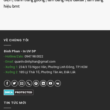
hiệu bmt
VỀ CHÚNG TÔI
Đinh Phan
-
In UV DP
- Hotline/Zalo:
0947.98.0022
- Email:
quanlv.dinhphan@gmail.com
- Xưởng 1:
234/3 Tô Ngọc Vân, Phường Linh Đông, TP. HCM
- Xưởng 2:
185 Lý Thái Tổ, Phường Tân An, Đắk Lắk
TIN TỨC MỚI