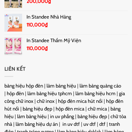
200,000
₫
In Standee Nhà Hàng
110,000
₫
In Standee Thẩm Mỹ Viện
110,000
₫
LIÊN KẾT
bảng hiệu hộp đèn
|
làm bảng hiệu
|
làm bảng quảng cáo
|
hộp đèn
|
làm bảng hiệu tphcm
|
làm bảng hiệu hcm
|
gia
công chữ inox
|
chữ inox
|
hộp đèn mica hút nổi
|
hộp đèn
hút nổi
|
bảng hiệu đẹp
|
hộp đèn mica
|
chữ mica
|
bảng
hiệu
|
làm bảng hiệu
|
in uv phẳng
|
bảng hiệu đẹp
|
chữ tòa
nhà
|
làm bảng hiệu dự án
|
in uv dtf
|
uv dtf
|
dtf
|
tranh
điện
|
tranh tráng gương
|
làm bảng hiệu daklak
|
làm bảng