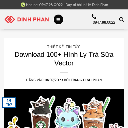
Bỏ
Hotline:
0947.98.0022
|
Duy trì bởi
In UV Đinh Phan
qua
nội
0947.98.0022
dung
THIẾT KẾ
,
TIN TỨC
Download 100+ Hình Ly Trà Sữa
Vector
ĐĂNG VÀO
18/07/2023
BỞI
TRANG ĐINH PHAN
18
Th7