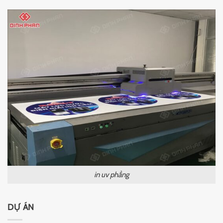
in uv phẳng
DỰ ÁN