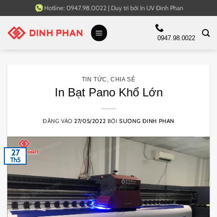
Bỏ
Hotline:
0947.98.0022
|
Duy trì bởi
In UV Đinh Phan
qua
nội
0947.98.0022
dung
TIN TỨC
,
CHIA SẺ
In Bạt Pano Khổ Lớn
ĐĂNG VÀO
27/05/2022
BỞI
SƯƠNG ĐINH PHAN
27
Th5