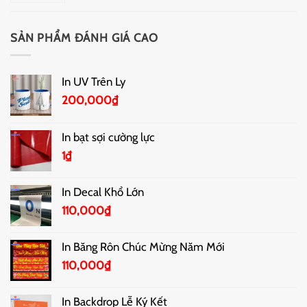
SẢN PHẨM ĐÁNH GIÁ CAO
In UV Trên Ly
200,000
₫
In bạt sợi cường lực
1
₫
In Decal Khổ Lớn
110,000
₫
In Băng Rôn Chúc Mừng Năm Mới
110,000
₫
In Backdrop Lễ Ký Kết