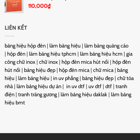
110,000
₫
LIÊN KẾT
bảng hiệu hộp đèn
|
làm bảng hiệu
|
làm bảng quảng cáo
|
hộp đèn
|
làm bảng hiệu tphcm
|
làm bảng hiệu hcm
|
gia
công chữ inox
|
chữ inox
|
hộp đèn mica hút nổi
|
hộp đèn
hút nổi
|
bảng hiệu đẹp
|
hộp đèn mica
|
chữ mica
|
bảng
hiệu
|
làm bảng hiệu
|
in uv phẳng
|
bảng hiệu đẹp
|
chữ tòa
nhà
|
làm bảng hiệu dự án
|
in uv dtf
|
uv dtf
|
dtf
|
tranh
điện
|
tranh tráng gương
|
làm bảng hiệu daklak
|
làm bảng
hiệu bmt