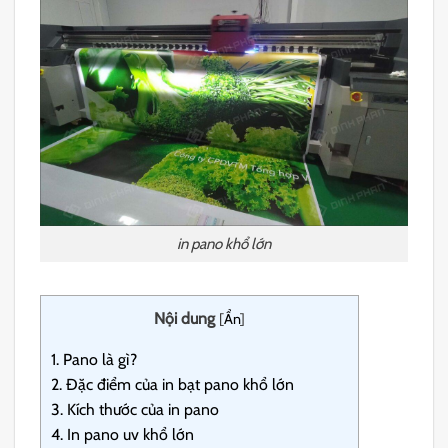
in pano khổ lớn
Nội dung
[
Ẩn
]
1.
Pano là gì?
2.
Đặc điểm của in bạt pano khổ lớn
3.
Kích thước của in pano
4.
In pano uv khổ lớn