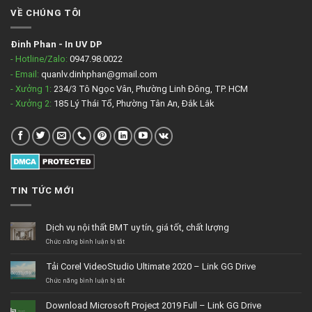
VỀ CHÚNG TÔI
Đinh Phan
-
In UV DP
- Hotline/Zalo:
0947.98.0022
- Email:
quanlv.dinhphan@gmail.com
- Xưởng 1:
234/3 Tô Ngọc Vân, Phường Linh Đông, TP. HCM
- Xưởng 2:
185 Lý Thái Tổ, Phường Tân An, Đắk Lắk
TIN TỨC MỚI
Dịch vụ nội thất BMT uy tín, giá tốt, chất lượng
ở
Chức năng bình luận bị tắt
Dịch
vụ
Tải Corel VideoStudio Ultimate 2020 – Link GG Drive
nội
thất
ở
Chức năng bình luận bị tắt
BMT
Tải
uy
Corel
Download Microsoft Project 2019 Full – Link GG Drive
tín,
VideoStudio