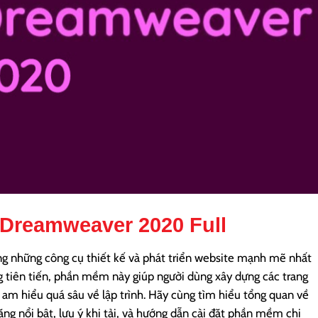
Dreamweaver 2020 Full
ng những công cụ thiết kế và phát triển website mạnh mẽ nhất
g tiên tiến, phần mềm này giúp người dùng xây dựng các trang
m hiểu quá sâu về lập trình. Hãy cùng tìm hiểu tổng quan về
 nổi bật, lưu ý khi tải, và hướng dẫn cài đặt phần mềm chi