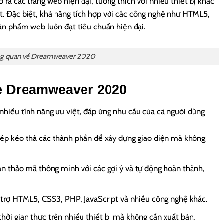
a các trang web hiện đại, tương thích với nhiều thiết bị khác
et. Đặc biệt, khả năng tích hợp với các công nghệ như HTML5,
ản phẩm web luôn đạt tiêu chuẩn hiện đại.
g quan về Dreamweaver 2020
e Dreamweaver 2020
ều tính năng ưu việt, đáp ứng nhu cầu của cả người dùng
phép kéo thả các thành phần để xây dựng giao diện mà không
ạn thảo mã thông minh với các gợi ý và tự động hoàn thành,
 trợ HTML5, CSS3, PHP, JavaScript và nhiều công nghệ khác.
hời gian thực trên nhiều thiết bị mà không cần xuất bản.