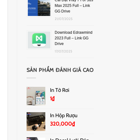
Cài Đặt Vray 7 For 3ds
Max 2025 Full – Link
GG Drive
21/07/2025
Download Edrawmind
2023 Full – Link GG
Drive
17/07/2025
SẢN PHẨM ĐÁNH GIÁ CAO
In Tờ Rơi
1
₫
In Hộp Rượu
320,000
₫