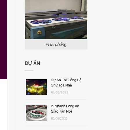
in uv phẳng
DỰ ÁN
Dự Án Thi Công Bộ
Chữ Toà Nhà
10/05/2022
In Nhanh Long An
Giao Tận Nơi
10/01/2025