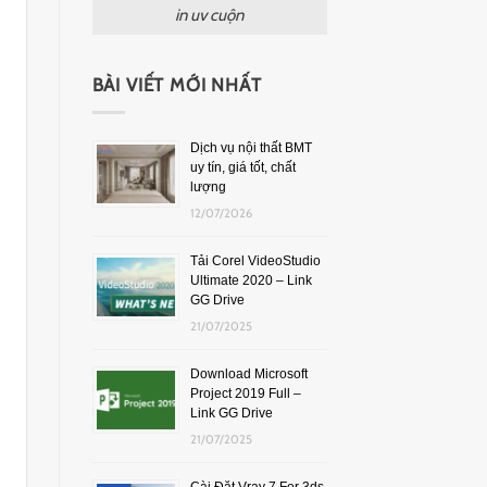
in uv cuộn
BÀI VIẾT MỚI NHẤT
Dịch vụ nội thất BMT
uy tín, giá tốt, chất
lượng
12/07/2026
Tải Corel VideoStudio
Ultimate 2020 – Link
GG Drive
21/07/2025
Download Microsoft
Project 2019 Full –
Link GG Drive
21/07/2025