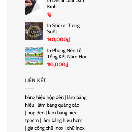
In Decal Lưới Dán
Kính
1
₫
In Sticker Trong
Suốt
140,000
₫
In Phông Nền Lễ
Tổng Kết Năm Học
110,000
₫
LIÊN KẾT
bảng hiệu hộp đèn
|
làm bảng
hiệu
|
làm bảng quảng cáo
|
hộp đèn
|
làm bảng hiệu
tphcm
|
làm bảng hiệu hcm
|
gia công chữ inox
|
chữ inox