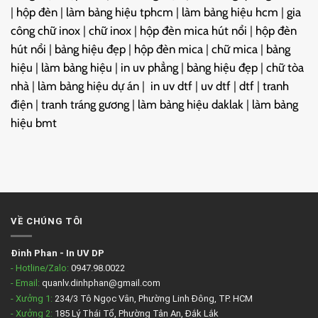
|
hộp đèn
|
làm bảng hiệu tphcm
|
làm bảng hiệu hcm
|
gia
công chữ inox
|
chữ inox
|
hộp đèn mica hút nổi
|
hộp đèn
hút nổi
|
bảng hiệu đẹp
|
hộp đèn mica
|
chữ mica
|
bảng
hiệu
|
làm bảng hiệu
|
in uv phẳng
|
bảng hiệu đẹp
|
chữ tòa
nhà
|
làm bảng hiệu dự án
|
in uv dtf
|
uv dtf
|
dtf
|
tranh
điện
|
tranh tráng gương
|
làm bảng hiệu daklak
|
làm bảng
hiệu bmt
VỀ CHÚNG TÔI
Đinh Phan
-
In UV DP
- Hotline/Zalo:
0947.98.0022
- Email:
quanlv.dinhphan@gmail.com
- Xưởng 1:
234/3 Tô Ngọc Vân, Phường Linh Đông, TP. HCM
- Xưởng 2:
185 Lý Thái Tổ, Phường Tân An, Đắk Lắk