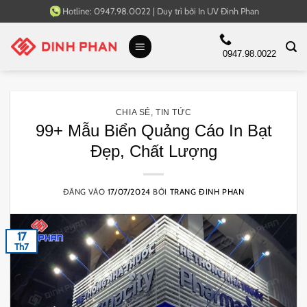
Bỏ
Hotline:
0947.98.0022
|
Duy trì bởi
In UV Đinh Phan
qua
nội
0947.98.0022
dung
CHIA SẺ
,
TIN TỨC
99+ Mẫu Biển Quảng Cáo In Bạt
Đẹp, Chất Lượng
ĐĂNG VÀO
17/07/2024
BỞI
TRANG ĐINH PHAN
17
Th7