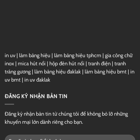
Max
2025
Full
–
Link
GG
Drive
in uv
|
làm bảng hiệu
|
làm bảng hiệu tphcm
|
gia công chữ
inox
|
mica hút nổi
|
hộp đèn hút nổi
|
tranh điện
|
tranh
tráng gương
|
làm bảng hiệu đaklak
|
làm bảng hiệu bmt
|
in
uv bmt
|
in uv đaklak
ĐĂNG KÝ NHẬN BẢN TIN
Đăng ký nhận bản tin từ chúng tôi để không bỏ lỡ những
khuyến mại lớn dành riêng cho bạn.