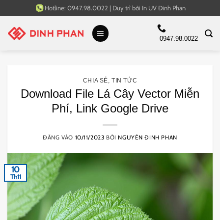
Bỏ
Hotline:
0947.98.0022
|
Duy trì bởi
In UV Đinh Phan
qua
nội
0947.98.0022
dung
CHIA SẺ
,
TIN TỨC
Download File Lá Cây Vector Miễn
Phí, Link Google Drive
ĐĂNG VÀO
10/11/2023
BỞI
NGUYÊN ĐINH PHAN
10
Th11