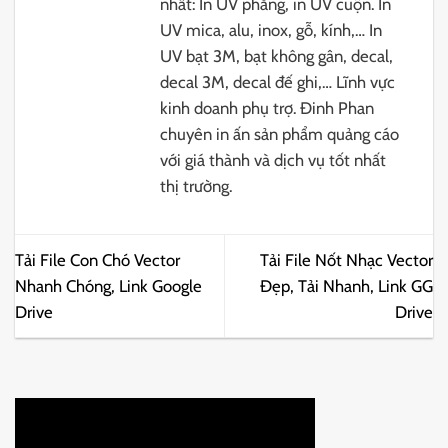
nhất: In UV phẳng, in UV cuộn. In
UV mica, alu, inox, gỗ, kính,… In
UV bạt 3M, bạt không gân, decal,
decal 3M, decal đế ghi,… Lĩnh vực
kinh doanh phụ trợ. Đinh Phan
chuyên in ấn sản phẩm quảng cáo
với giá thành và dịch vụ tốt nhất
thị trường.
Tải File Con Chó Vector
Tải File Nốt Nhạc Vector
Nhanh Chóng, Link Google
Đẹp, Tải Nhanh, Link GG
Drive
Drive