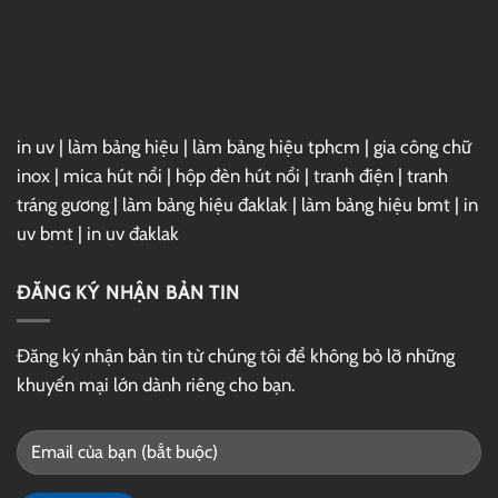
–
Link
GG
Drive
in uv
|
làm bảng hiệu
|
làm bảng hiệu tphcm
|
gia công chữ
inox
|
mica hút nổi
|
hộp đèn hút nổi
|
tranh điện
|
tranh
tráng gương
|
làm bảng hiệu đaklak
|
làm bảng hiệu bmt
|
in
uv bmt
|
in uv đaklak
ĐĂNG KÝ NHẬN BẢN TIN
Đăng ký nhận bản tin từ chúng tôi để không bỏ lỡ những
khuyến mại lớn dành riêng cho bạn.