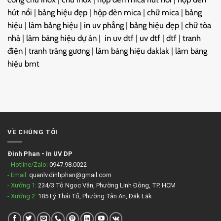
hút nổi
|
bảng hiệu đẹp
|
hộp đèn mica
|
chữ mica
|
bảng
hiệu
|
làm bảng hiệu
|
in uv phẳng
|
bảng hiệu đẹp
|
chữ tòa
nhà
|
làm bảng hiệu dự án
|
in uv dtf
|
uv dtf
|
dtf
|
tranh
điện
|
tranh tráng gương
|
làm bảng hiệu daklak
|
làm bảng
hiệu bmt
VỀ CHÚNG TÔI
Đinh Phan
-
In UV DP
- Hotline/Zalo:
0947.98.0022
- Email:
quanlv.dinhphan@gmail.com
- Xưởng 1:
234/3 Tô Ngọc Vân, Phường Linh Đông, TP. HCM
- Xưởng 2:
185 Lý Thái Tổ, Phường Tân An, Đắk Lắk