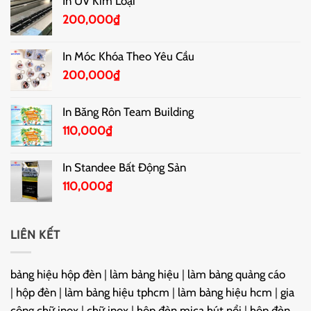
In UV Kim Loại
200,000
₫
In Móc Khóa Theo Yêu Cầu
200,000
₫
In Băng Rôn Team Building
110,000
₫
In Standee Bất Động Sản
110,000
₫
LIÊN KẾT
bảng hiệu hộp đèn
|
làm bảng hiệu
|
làm bảng quảng cáo
|
hộp đèn
|
làm bảng hiệu tphcm
|
làm bảng hiệu hcm
|
gia
công chữ inox
|
chữ inox
|
hộp đèn mica hút nổi
|
hộp đèn