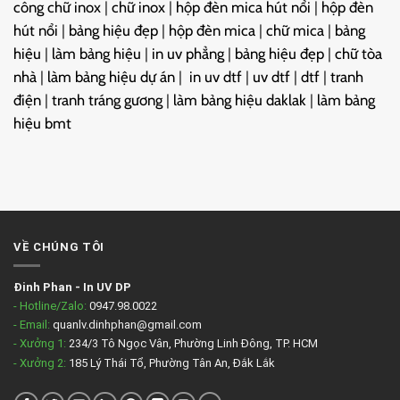
công chữ inox
|
chữ inox
|
hộp đèn mica hút nổi
|
hộp đèn
hút nổi
|
bảng hiệu đẹp
|
hộp đèn mica
|
chữ mica
|
bảng
hiệu
|
làm bảng hiệu
|
in uv phẳng
|
bảng hiệu đẹp
|
chữ tòa
nhà
|
làm bảng hiệu dự án
|
in uv dtf
|
uv dtf
|
dtf
|
tranh
điện
|
tranh tráng gương
|
làm bảng hiệu daklak
|
làm bảng
hiệu bmt
VỀ CHÚNG TÔI
Đinh Phan
-
In UV DP
- Hotline/Zalo:
0947.98.0022
- Email:
quanlv.dinhphan@gmail.com
- Xưởng 1:
234/3 Tô Ngọc Vân, Phường Linh Đông, TP. HCM
- Xưởng 2:
185 Lý Thái Tổ, Phường Tân An, Đắk Lắk