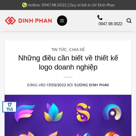
Bỏ
Hotline:
0947.98.0022
|
Duy trì bởi
In UV Đinh Phan
qua
nội
0947.98.0022
dung
TIN TỨC
,
CHIA SẺ
Những điều cần biết về thiết kế
logo doanh nghiệp
ĐĂNG VÀO
17/05/2022
BỞI
SƯƠNG ĐINH PHAN
17
Th5