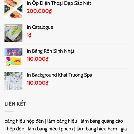
In Ốp Điện Thoại Đẹp Sắc Nét
200,000
₫
In Catalogue
1
₫
In Băng Rôn Sinh Nhật
110,000
₫
In Background Khai Trương Spa
110,000
₫
LIÊN KẾT
bảng hiệu hộp đèn
|
làm bảng hiệu
|
làm bảng quảng cáo
|
hộp đèn
|
làm bảng hiệu tphcm
|
làm bảng hiệu hcm
|
gia