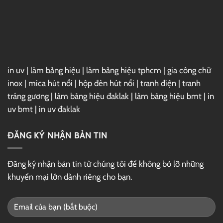
Full
–
Link
GG
Drive
in uv
|
làm bảng hiệu
|
làm bảng hiệu tphcm
|
gia công chữ
inox
|
mica hút nổi
|
hộp đèn hút nổi
|
tranh điện
|
tranh
tráng gương
|
làm bảng hiệu đaklak
|
làm bảng hiệu bmt
|
in
uv bmt
|
in uv đaklak
ĐĂNG KÝ NHẬN BẢN TIN
Đăng ký nhận bản tin từ chúng tôi để không bỏ lỡ những
khuyến mại lớn dành riêng cho bạn.