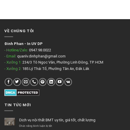
VỀ CHÚNG TÔI
Đinh Phan
-
In UV DP
- Hotline/Zalo:
0947.98.0022
- Email:
quanlv.dinhphan@gmail.com
- Xưởng 1:
234/3 Tô Ngọc Vân, Phường Linh Đông, TP. HCM
- Xưởng 2:
185 Lý Thái Tổ, Phường Tân An, Đắk Lắk
TIN TỨC MỚI
Dịch vụ nội thất BMT uy tín, giá tốt, chất lượng
ở
Chức năng bình luận bị tắt
Dịch