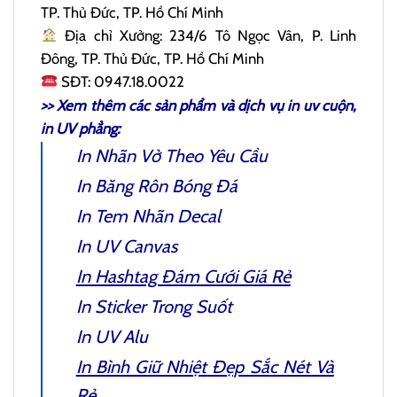
TP. Thủ Đức, TP. Hồ Chí Minh
Địa chỉ Xưởng: 234/6 Tô Ngọc Vân, P. Linh
Đông, TP. Thủ Đức, TP. Hồ Chí Minh
SĐT: 0947.18.0022
>> Xem thêm các sản phẩm và dịch vụ
in uv cuộn
,
in UV phẳng:
In Nhãn Vở
Theo Yêu Cầu
In Băng Rôn Bóng Đá
In Tem Nhãn Decal
In UV Canvas
In Hashtag Đám Cưới
Giá Rẻ
In Sticker Trong Suốt
In UV Alu
In Bình Giữ Nhiệt
Đẹp Sắc Nét Và
Rẻ