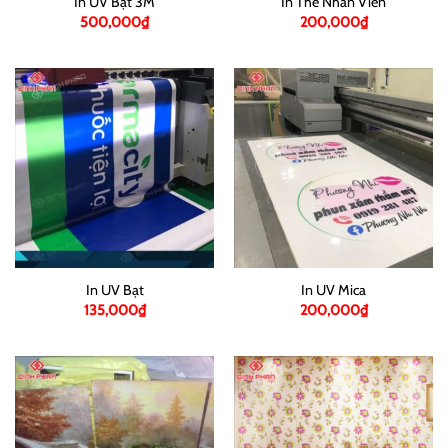
In UV Bạt 3M
In Thẻ Nhân Viên
500,000
₫
200,000
₫
In UV Bạt
In UV Mica
135,000
₫
200,000
₫