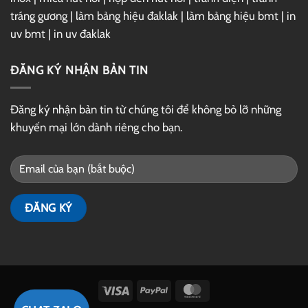
tráng gương
|
làm bảng hiệu đaklak
|
làm bảng hiệu bmt
|
in
uv bmt
|
in uv đaklak
ĐĂNG KÝ NHẬN BẢN TIN
Đăng ký nhận bản tin từ chúng tôi để không bỏ lỡ những
khuyến mại lớn dành riêng cho bạn.
Visa
PayPal
MasterCard