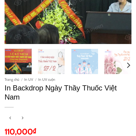
Trang chủ
/
In UV
/
In UV cuộn
In Backdrop Ngày Thầy Thuốc Việt
Nam
110,000
₫