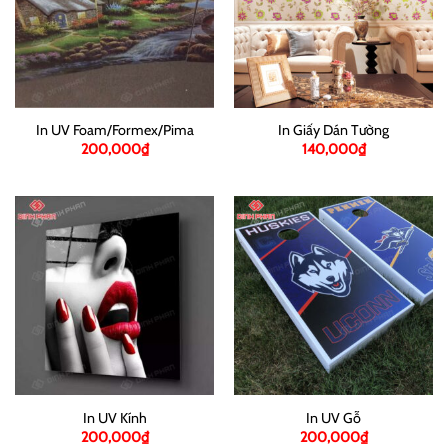
In UV Foam/Formex/Pima
In Giấy Dán Tường
200,000
₫
140,000
₫
In UV Kính
In UV Gỗ
200,000
₫
200,000
₫