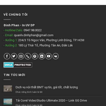
VỀ CHÚNG TÔI
Đinh Phan
-
In UV DP
- Hotline/Zalo:
0947.98.0022
- Email:
quanlv.dinhphan@gmail.com
- Xưởng 1:
234/3 Tô Ngọc Vân, Phường Linh Đông, TP. HCM
- Xưởng 2:
185 Lý Thái Tổ, Phường Tân An, Đắk Lắk
TIN TỨC MỚI
Dịch vụ nội thất BMT uy tín, giá tốt, chất lượng
ở
Chức năng bình luận bị tắt
Dịch
vụ
Tải Corel VideoStudio Ultimate 2020 – Link GG Drive
nội
thất
ở
Chức năng bình luận bị tắt