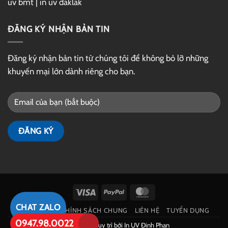
uv bmt
|
in uv đaklak
ĐĂNG KÝ NHẬN BẢN TIN
Đăng ký nhận bản tin từ chúng tôi để không bỏ lỡ những
khuyến mại lớn dành riêng cho bạn.
Visa
PayPal
MasterCard
CHAT ZALO
GIỚI THIỆU
CHÍNH SÁCH CHUNG
LIÊN HỆ
TUYỂN DỤNG
0947.98.0022
Phát triển và duy trì bởi
In UV Đinh Phan