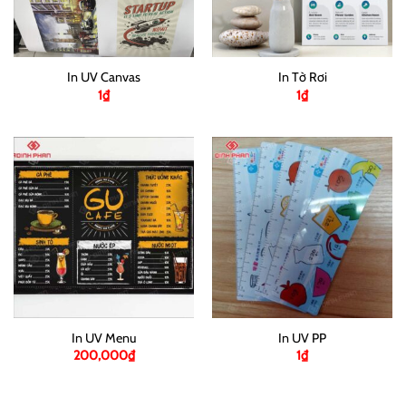
In UV Canvas
In Tờ Rơi
1
₫
1
₫
In UV Menu
In UV PP
200,000
₫
1
₫