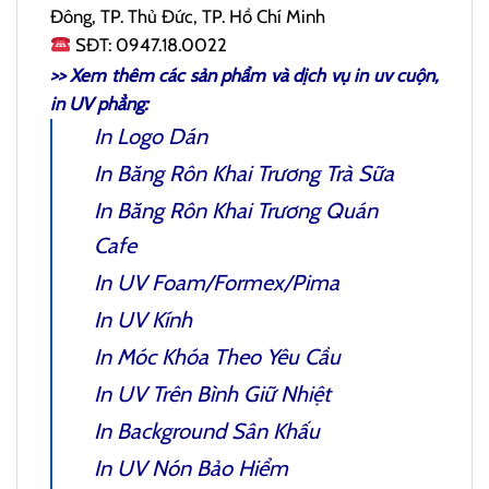
Đông, TP. Thủ Đức, TP. Hồ Chí Minh
SĐT: 0947.18.0022
>> Xem thêm các sản phẩm và dịch vụ
in uv cuộn
,
in UV phẳng:
In Logo Dán
In Băng Rôn Khai Trương Trà Sữa
In Băng Rôn Khai Trương Quán
Cafe
In
UV Foam/Formex/Pima
In UV Kính
In Móc Khóa Theo Yêu Cầu
In UV Trên Bình Giữ Nhiệt
In Background Sân Khấu
In UV Nón Bảo Hiểm