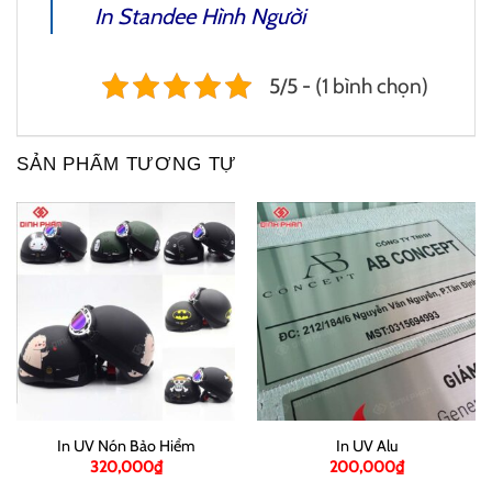
In Standee Hình Người
5/5 - (1 bình chọn)
SẢN PHẨM TƯƠNG TỰ
In UV Nón Bảo Hiểm
In UV Alu
320,000
₫
200,000
₫