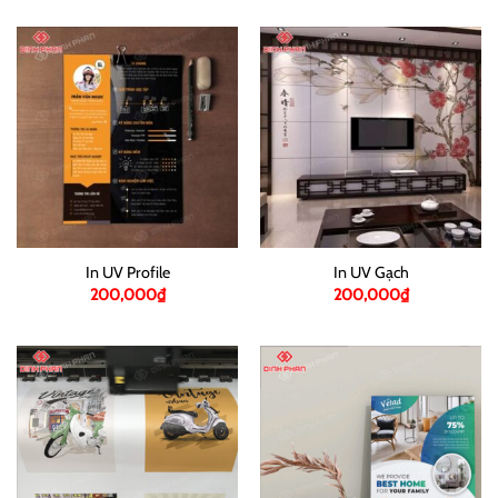
In UV Profile
In UV Gạch
200,000
₫
200,000
₫