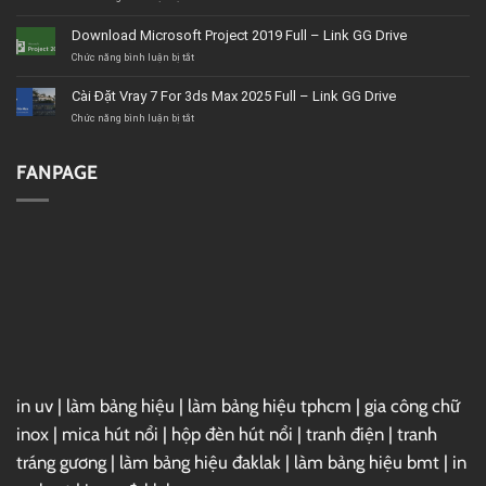
BMT
Tải
uy
Corel
Download Microsoft Project 2019 Full – Link GG Drive
tín,
VideoStudio
giá
Ultimate
ở
Chức năng bình luận bị tắt
tốt,
2020
Download
chất
–
Microsoft
Cài Đặt Vray 7 For 3ds Max 2025 Full – Link GG Drive
lượng
Link
Project
GG
2019
ở
Chức năng bình luận bị tắt
Drive
Full
Cài
–
Đặt
Link
Vray
FANPAGE
GG
7
Drive
For
3ds
Max
2025
Full
–
Link
GG
Drive
in uv
|
làm bảng hiệu
|
làm bảng hiệu tphcm
|
gia công chữ
inox
|
mica hút nổi
|
hộp đèn hút nổi
|
tranh điện
|
tranh
tráng gương
|
làm bảng hiệu đaklak
|
làm bảng hiệu bmt
|
in