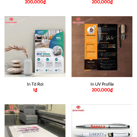
200,000
₫
200,000
₫
In Tờ Rơi
In UV Profile
1
₫
200,000
₫