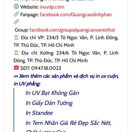
Website:
inuvdp.com
Fanpage:
facebook.com/Quangcaodinhphan
Group:
facebook.com/groups/quangcaovanoithat
Địa chỉ VP: 234/3 Tô Ngọc Vân, P. Linh Đông,
TP. Thủ Đức, TP. Hồ Chí Minh
Địa chỉ Xưởng: 234/6 Tô Ngọc Vân, P. Linh
Đông, TP. Thủ Đức, TP. Hồ Chí Minh
SĐT: 0947.18.0022
>> Xem thêm các sản phẩm và dịch vụ
in uv cuộn
,
in UV phẳng:
In UV Bạt Không Gân
In Giấy Dán Tường
In Standee
In Tem Nhãn Giá Rẻ
Đẹp Sắc Nét,