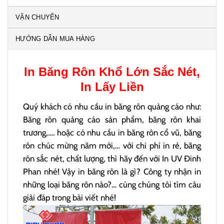
VẬN CHUYỂN
HƯỚNG DẪN MUA HÀNG
In Băng Rôn
Khổ Lớn Sắc Nét,
In Lấy Liền
Quý khách có nhu cầu in băng rôn quảng cáo như:
Băng rôn quảng cáo sản phẩm, băng rôn khai
trương,…. hoặc có nhu cầu in băng rôn cổ vũ, băng
rôn chúc mừng năm mới,… với chi phí in rẻ, băng
rôn sắc nét, chất lượng, thì hãy đến với In UV Đinh
Phan nhé! Vậy in băng rôn là gì? Công ty nhận in
những loại băng rôn nào?… cùng chúng tôi tìm câu
giải đáp trong bài viết nhé!