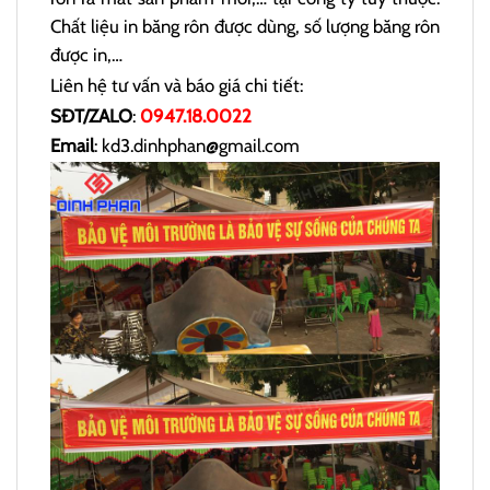
Chất liệu in băng rôn được dùng, số lượng băng rôn
được in,…
Liên hệ tư vấn và báo giá chi tiết:
SĐT/ZALO
:
0947.18.0022
Email
: kd3.dinhphan@gmail.com