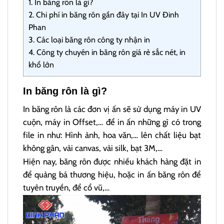
1.
In băng rôn là gì?
2.
Chi phí in băng rôn gần đây tại In UV Đinh
Phan
3.
Các loại băng rôn công ty nhận in
4.
Công ty chuyên in băng rôn giá rẻ sắc nét, in
khổ lớn
In băng rôn là gì?
In băng rôn là các đơn vị ấn sẽ sử dụng máy in UV
cuộn, máy in Offset,… để in ấn những gì có trong
file in như: Hình ảnh, hoa văn,… lên chất liệu bạt
không gân, vải canvas, vải silk, bạt 3M,…
Hiện nay, băng rôn được nhiều khách hàng đặt in
để quảng bá thương hiệu, hoặc in ấn băng rôn để
tuyên truyền, để cổ vũ,…