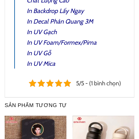
Chất Lượng Cao
In Backdrop
Lấy Ngay
In
Decal Phản Quang 3M
In UV Gạch
In UV Foam/Formex/Pima
In UV Gỗ
In UV Mica
5/5 - (1 bình chọn)
SẢN PHẨM TƯƠNG TỰ