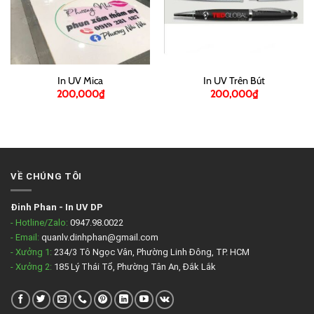
In UV Mica
In UV Trên Bút
200,000
₫
200,000
₫
VỀ CHÚNG TÔI
Đinh Phan
-
In UV DP
- Hotline/Zalo:
0947.98.0022
- Email:
quanlv.dinhphan@gmail.com
- Xưởng 1:
234/3 Tô Ngọc Vân, Phường Linh Đông, TP. HCM
- Xưởng 2:
185 Lý Thái Tổ, Phường Tân An, Đắk Lắk