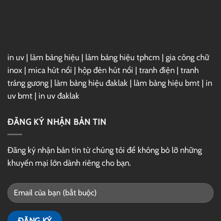
Link
GG
Drive
in uv
|
làm bảng hiệu
|
làm bảng hiệu tphcm
|
gia công chữ
inox
|
mica hút nổi
|
hộp đèn hút nổi
|
tranh điện
|
tranh
tráng gương
|
làm bảng hiệu đaklak
|
làm bảng hiệu bmt
|
in
uv bmt
|
in uv đaklak
ĐĂNG KÝ NHẬN BẢN TIN
Đăng ký nhận bản tin từ chúng tôi để không bỏ lỡ những
khuyến mại lớn dành riêng cho bạn.