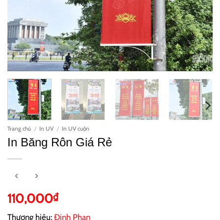
Trang chủ
/
In UV
/
In UV cuộn
In Băng Rôn Giá Rẻ
110,000
₫
Thương hiệu:
Đinh Phan