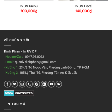
In UV Menu
In UV Decal
200,000
₫
140,000
₫
VỀ CHÚNG TÔI
Đinh Phan
-
In UV DP
- Hotline/Zalo:
0947.98.0022
- Email:
quanlv.dinhphan@gmail.com
- Xưởng 1:
234/3 Tô Ngọc Vân, Phường Linh Đông, TP. HCM
- Xưởng 2:
185 Lý Thái Tổ, Phường Tân An, Đắk Lắk
TIN TỨC MỚI