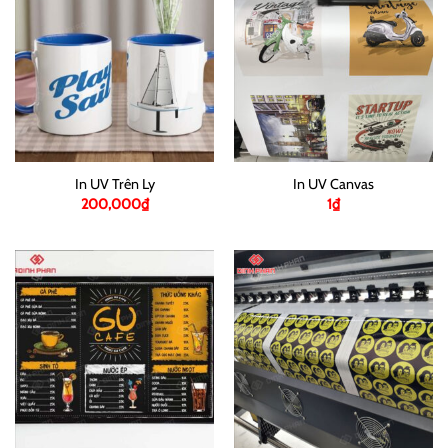
In UV Trên Ly
In UV Canvas
200,000
₫
1
₫