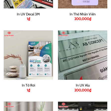
In UV Decal 3M
In Thẻ Nhân Viên
1
₫
200,000
₫
In Tờ Rơi
In UV Alu
1
₫
200,000
₫