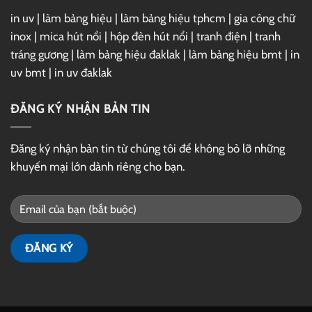
in uv
|
làm bảng hiệu
|
làm bảng hiệu tphcm
|
gia công chữ
inox
|
mica hút nổi
|
hộp đèn hút nổi
|
tranh điện
|
tranh
tráng gương
|
làm bảng hiệu đaklak
|
làm bảng hiệu bmt
|
in
uv bmt
|
in uv đaklak
ĐĂNG KÝ NHẬN BẢN TIN
Đăng ký nhận bản tin từ chúng tôi để không bỏ lỡ những
khuyến mại lớn dành riêng cho bạn.