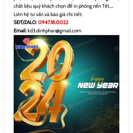
chất liệu quý khách chọn để in phông nền Tết,…
Liên hệ tư vấn và báo giá chi tiết:
SĐT/ZALO
:
0947.18.0022
Email
: kd3.dinhphan@gmail.com