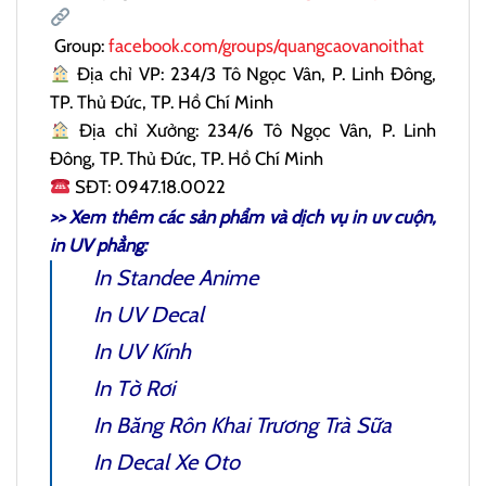
Group:
facebook.com/groups/quangcaovanoithat
Địa chỉ VP: 234/3 Tô Ngọc Vân, P. Linh Đông,
TP. Thủ Đức, TP. Hồ Chí Minh
Địa chỉ Xưởng: 234/6 Tô Ngọc Vân, P. Linh
Đông, TP. Thủ Đức, TP. Hồ Chí Minh
SĐT: 0947.18.0022
>> Xem thêm các sản phẩm và dịch vụ
in uv cuộn
,
in UV phẳng:
In Standee Anime
In UV Decal
In UV Kính
In Tờ Rơi
In Băng Rôn Khai Trương Trà Sữa
In Decal Xe Oto