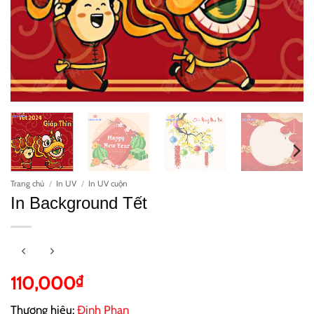
Trang chủ
/
In UV
/
In UV cuộn
In Background Tết
110,000
₫
Thương hiệu:
Đinh Phan