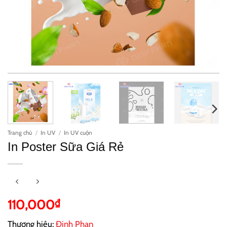
Trang chủ
/
In UV
/
In UV cuộn
In Poster Sữa Giá Rẻ
110,000
₫
Thương hiệu:
Đinh Phan