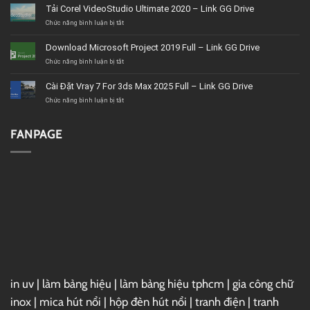
vụ
Tải Corel VideoStudio Ultimate 2020 – Link GG Drive
nội
thất
ở
Chức năng bình luận bị tắt
BMT
Tải
uy
Corel
Download Microsoft Project 2019 Full – Link GG Drive
tín,
VideoStudio
giá
Ultimate
ở
Chức năng bình luận bị tắt
tốt,
2020
Download
chất
–
Microsoft
Cài Đặt Vray 7 For 3ds Max 2025 Full – Link GG Drive
lượng
Link
Project
GG
2019
ở
Chức năng bình luận bị tắt
Drive
Full
Cài
–
Đặt
Link
Vray
FANPAGE
GG
7
Drive
For
3ds
Max
2025
Full
–
Link
GG
Drive
in uv
|
làm bảng hiệu
|
làm bảng hiệu tphcm
|
gia công chữ
inox
|
mica hút nổi
|
hộp đèn hút nổi
|
tranh điện
|
tranh