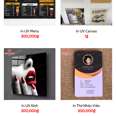
In UV Menu
In UV Canvas
200,000
₫
1
₫
In UV Kính
In Thẻ Nhân Viên
200,000
₫
200,000
₫