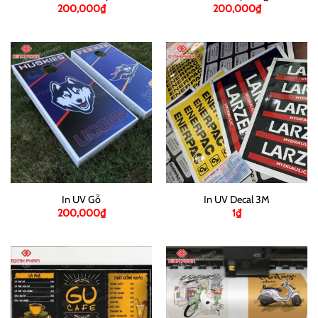
200,000
₫
200,000
₫
In UV Gỗ
In UV Decal 3M
200,000
₫
1
₫