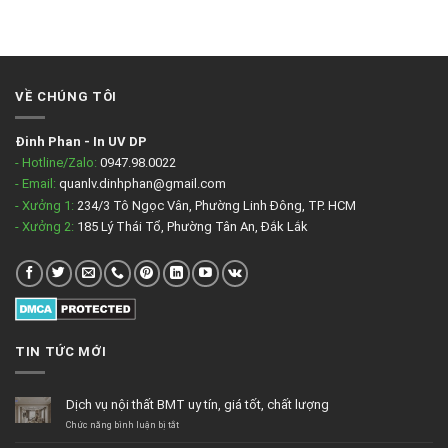
VỀ CHÚNG TÔI
Đinh Phan
-
In UV DP
- Hotline/Zalo:
0947.98.0022
- Email:
quanlv.dinhphan@gmail.com
- Xưởng 1:
234/3 Tô Ngọc Vân, Phường Linh Đông, TP. HCM
- Xưởng 2:
185 Lý Thái Tổ, Phường Tân An, Đắk Lắk
TIN TỨC MỚI
Dịch vụ nội thất BMT uy tín, giá tốt, chất lượng
ở
Chức năng bình luận bị tắt
Dịch