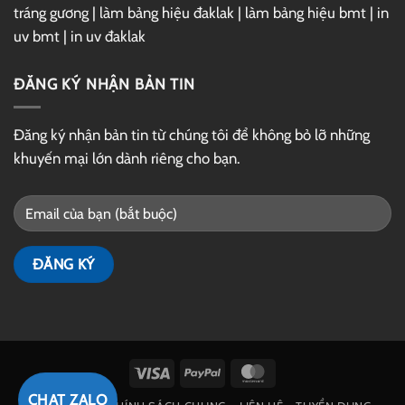
tráng gương
|
làm bảng hiệu đaklak
|
làm bảng hiệu bmt
|
in
uv bmt
|
in uv đaklak
ĐĂNG KÝ NHẬN BẢN TIN
Đăng ký nhận bản tin từ chúng tôi để không bỏ lỡ những
khuyến mại lớn dành riêng cho bạn.
Visa
PayPal
MasterCard
CHAT ZALO