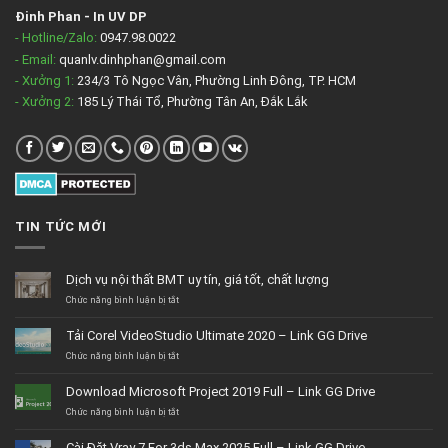
Đinh Phan
-
In UV DP
- Hotline/Zalo:
0947.98.0022
- Email:
quanlv.dinhphan@gmail.com
- Xưởng 1:
234/3 Tô Ngọc Vân, Phường Linh Đông, TP. HCM
- Xưởng 2:
185 Lý Thái Tổ, Phường Tân An, Đắk Lắk
TIN TỨC MỚI
Dịch vụ nội thất BMT uy tín, giá tốt, chất lượng
ở
Chức năng bình luận bị tắt
Dịch
vụ
Tải Corel VideoStudio Ultimate 2020 – Link GG Drive
nội
thất
ở
Chức năng bình luận bị tắt
BMT
Tải
uy
Corel
Download Microsoft Project 2019 Full – Link GG Drive
tín,
VideoStudio
giá
Ultimate
ở
Chức năng bình luận bị tắt
tốt,
2020
Download
chất
–
Microsoft
Cài Đặt Vray 7 For 3ds Max 2025 Full – Link GG Drive