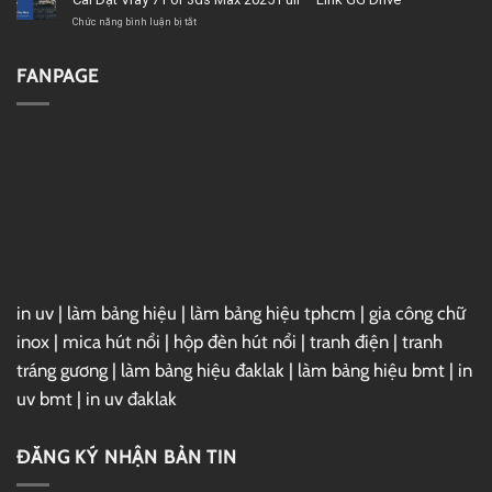
lượng
Link
Project
GG
2019
ở
Chức năng bình luận bị tắt
Drive
Full
Cài
–
Đặt
Link
Vray
FANPAGE
GG
7
Drive
For
3ds
Max
2025
Full
–
Link
GG
Drive
in uv
|
làm bảng hiệu
|
làm bảng hiệu tphcm
|
gia công chữ
inox
|
mica hút nổi
|
hộp đèn hút nổi
|
tranh điện
|
tranh
tráng gương
|
làm bảng hiệu đaklak
|
làm bảng hiệu bmt
|
in
uv bmt
|
in uv đaklak
ĐĂNG KÝ NHẬN BẢN TIN