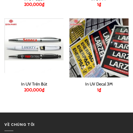
200,000
₫
1
₫
In UV Trên Bút
In UV Decal 3M
200,000
₫
1
₫
VỀ CHÚNG TÔI