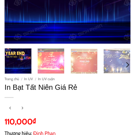
Trang chủ
/
In UV
/
In UV cuộn
In Bạt Tất Niên Giá Rẻ
110,000
₫
Thương hiệu:
Đinh Phan