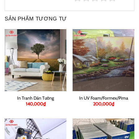
SẢN PHẨM TƯƠNG TỰ
In Tranh Dán Tường
In UV Foam/Formex/Pima
140,000
₫
200,000
₫