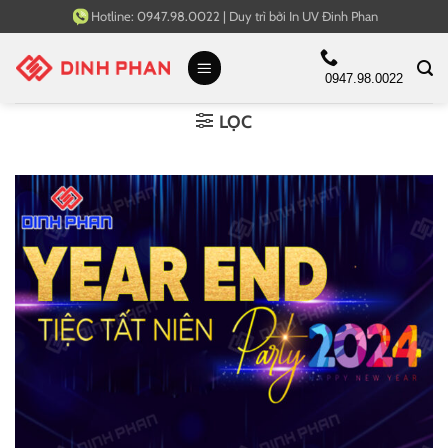
Bỏ
Hotline:
0947.98.0022
|
Duy trì bởi
In UV Đinh Phan
qua
nội
0947.98.0022
dung
LỌC