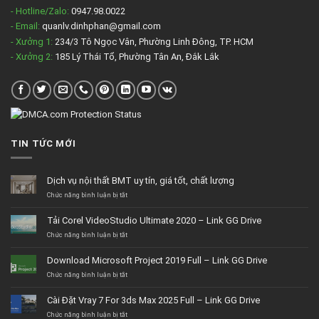
- Hotline/Zalo:
0947.98.0022
- Email:
quanlv.dinhphan@gmail.com
- Xưởng 1:
234/3 Tô Ngọc Vân, Phường Linh Đông, TP. HCM
- Xưởng 2:
185 Lý Thái Tổ, Phường Tân An, Đắk Lắk
TIN TỨC MỚI
Dịch vụ nội thất BMT uy tín, giá tốt, chất lượng
ở
Chức năng bình luận bị tắt
Dịch
vụ
Tải Corel VideoStudio Ultimate 2020 – Link GG Drive
nội
thất
ở
Chức năng bình luận bị tắt
BMT
Tải
uy
Corel
Download Microsoft Project 2019 Full – Link GG Drive
tín,
VideoStudio
giá
Ultimate
ở
Chức năng bình luận bị tắt
tốt,
2020
Download
chất
–
Microsoft
Cài Đặt Vray 7 For 3ds Max 2025 Full – Link GG Drive
lượng
Link
Project
GG
2019
ở
Chức năng bình luận bị tắt