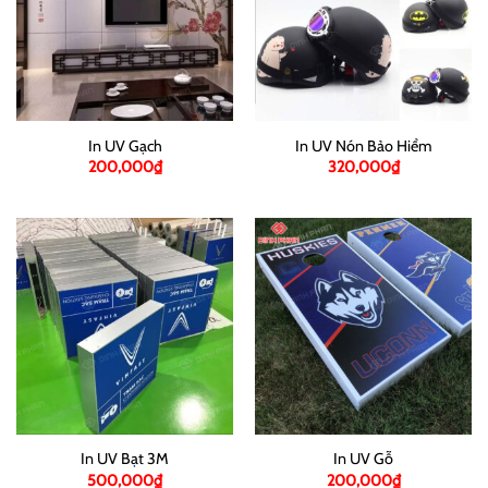
In UV Gạch
In UV Nón Bảo Hiểm
200,000
₫
320,000
₫
In UV Bạt 3M
In UV Gỗ
500,000
₫
200,000
₫