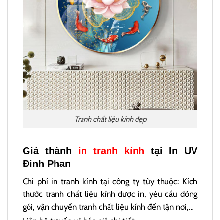
Tranh chất liệu kính đẹp
Giá thành
in tranh kính
tại In UV
Đinh Phan
Chi phí in tranh kính tại công ty tùy thuộc: Kích
thước tranh chất liệu kính được in, yêu cầu đóng
gói, vận chuyển tranh chất liệu kính đến tận nơi,…