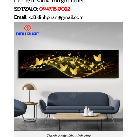
Liên hệ tư vấn và báo giá chi tiết:
SĐT/ZALO
:
0947.18.0022
Email
: kd3.dinhphan@gmail.com
Tranh chất liệu kính đẹp