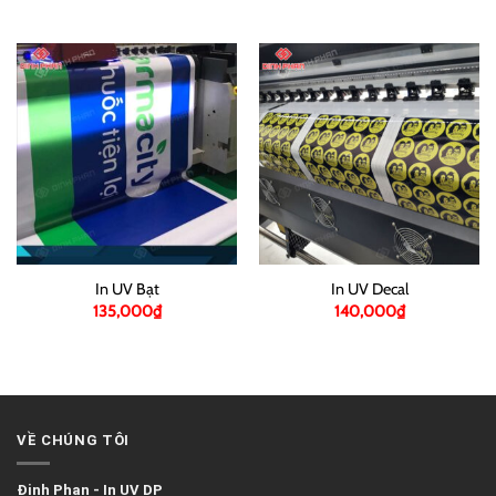
In UV Bạt
In UV Decal
135,000
₫
140,000
₫
VỀ CHÚNG TÔI
Đinh Phan
-
In UV DP