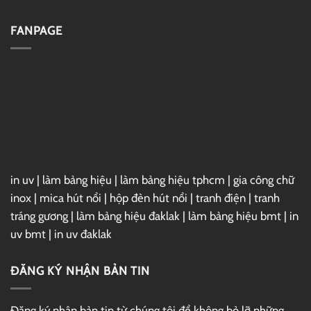
Drive
Full
Cài
–
Đặt
Link
Vray
FANPAGE
GG
7
Drive
For
3ds
Max
2025
Full
–
Link
GG
Drive
in uv
|
làm bảng hiệu
|
làm bảng hiệu tphcm
|
gia công chữ
inox
|
mica hút nổi
|
hộp đèn hút nổi
|
tranh điện
|
tranh
tráng gương
|
làm bảng hiệu đaklak
|
làm bảng hiệu bmt
|
in
uv bmt
|
in uv đaklak
ĐĂNG KÝ NHẬN BẢN TIN
Đăng ký nhận bản tin từ chúng tôi để không bỏ lỡ những