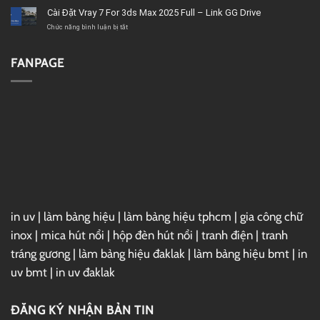
chất
–
Microsoft
Cài Đặt Vray 7 For 3ds Max 2025 Full – Link GG Drive
lượng
Link
Project
GG
2019
ở
Chức năng bình luận bị tắt
Drive
Full
Cài
–
Đặt
Link
Vray
FANPAGE
GG
7
Drive
For
3ds
Max
2025
Full
–
Link
GG
Drive
in uv
|
làm bảng hiệu
|
làm bảng hiệu tphcm
|
gia công chữ
inox
|
mica hút nổi
|
hộp đèn hút nổi
|
tranh điện
|
tranh
tráng gương
|
làm bảng hiệu đaklak
|
làm bảng hiệu bmt
|
in
uv bmt
|
in uv đaklak
ĐĂNG KÝ NHẬN BẢN TIN