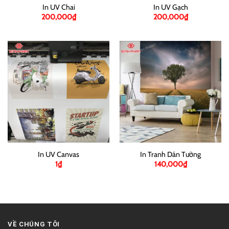
In UV Chai
In UV Gạch
200,000
₫
200,000
₫
In UV Canvas
In Tranh Dán Tường
1
₫
140,000
₫
VỀ CHÚNG TÔI