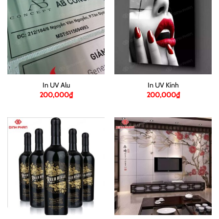
In UV Alu
In UV Kính
200,000
₫
200,000
₫