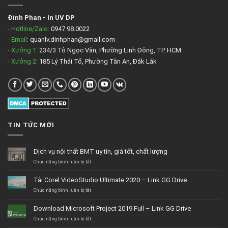
Đinh Phan
-
In UV DP
- Hotline/Zalo:
0947.98.0022
- Email:
quanlv.dinhphan@gmail.com
- Xưởng 1:
234/3 Tô Ngọc Vân, Phường Linh Đông, TP. HCM
- Xưởng 2:
185 Lý Thái Tổ, Phường Tân An, Đắk Lắk
TIN TỨC MỚI
Dịch vụ nội thất BMT uy tín, giá tốt, chất lượng
ở
Chức năng bình luận bị tắt
Dịch
vụ
Tải Corel VideoStudio Ultimate 2020 – Link GG Drive
nội
thất
ở
Chức năng bình luận bị tắt
BMT
Tải
uy
Corel
Download Microsoft Project 2019 Full – Link GG Drive
tín,
VideoStudio
giá
Ultimate
ở
Chức năng bình luận bị tắt
tốt,
2020
Download