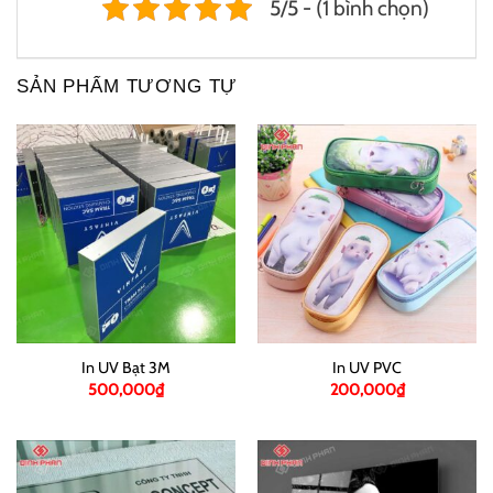
5/5 - (1 bình chọn)
SẢN PHẨM TƯƠNG TỰ
In UV Bạt 3M
In UV PVC
500,000
₫
200,000
₫