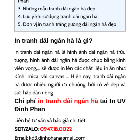
Phan
3.
Những mẫu tranh dải ngân hà đẹp
4.
Lưu ý khi sử dụng tranh dải ngân hà
5.
Đơn vị in tranh tráng gương dải ngân hà đẹp
In tranh dải ngân hà là gì?
In tranh dải ngân hà là hình ảnh dải ngân hà trừu
tượng, hình ảnh dải ngân hà được chụp bằng kính
viễn vọng,… sẽ được in lên các chất liệu in ấn như:
Kính, mica, vải canvas,… Hiện nay, tranh dải ngân
hà được nhiều người ưa chuộng, bởi có vẻ đẹp và
sức hấp dẫn riêng.
Chi phí
in tranh dải ngân hà
tại In UV
Đinh Phan
Liên hệ tư vấn và báo giá chi tiết:
SĐT/ZALO
:
0947.18.0022
Email
: kd3.dinhphan@gmail.com