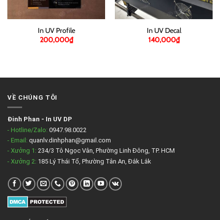
In UV Profile
In UV Decal
200,000
₫
140,000
₫
VỀ CHÚNG TÔI
Đinh Phan
-
In UV DP
- Hotline/Zalo:
0947.98.0022
- Email:
quanlv.dinhphan@gmail.com
- Xưởng 1:
234/3 Tô Ngọc Vân, Phường Linh Đông, TP. HCM
- Xưởng 2:
185 Lý Thái Tổ, Phường Tân An, Đắk Lắk