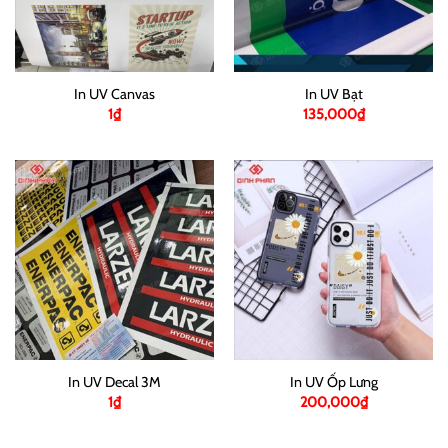
In UV Canvas
In UV Bạt
1
₫
135,000
₫
In UV Decal 3M
In UV Ốp Lưng
1
₫
200,000
₫