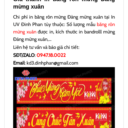
mừng xuân
Chi phí in băng rôn mừng Đảng mừng xuân tại In
UV Đinh Phan tùy thuộc: Số lượng mẫu
băng rôn
mừng xuân
được in, kích thước in bandrolll mừng
Đảng mừng xuân,…
Liên hệ tư vấn và báo giá chi tiết:
SĐT/ZALO
:
0947.18.0022
Email
: kd3.dinhphan@gmail.com