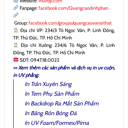
Website:
inuvdp.com
Fanpage:
facebook.com/Quangcaodinhphan
Group:
facebook.com/groups/quangcaovanoithat
Địa chỉ VP: 234/3 Tô Ngọc Vân, P. Linh Đông,
TP. Thủ Đức, TP. Hồ Chí Minh
Địa chỉ Xưởng: 234/6 Tô Ngọc Vân, P. Linh
Đông, TP. Thủ Đức, TP. Hồ Chí Minh
SĐT: 0947.18.0022
>> Xem thêm các sản phẩm và dịch vụ
in uv cuộn
,
in UV phẳng:
In Trần Xuyên Sáng
In Tem Phụ
Sản Phẩm
In Backdrop Ra Mắt Sản Phẩm
In Băng Rôn Bóng Đá
In UV Foam/Formex/Pima