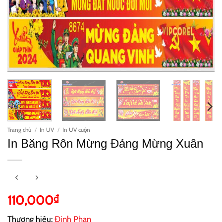
Trang chủ
/
In UV
/
In UV cuộn
In Băng Rôn Mừng Đảng Mừng Xuân
110,000
₫
Thương hiệu:
Đinh Phan