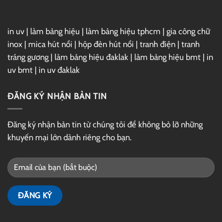
in uv
|
làm bảng hiệu
|
làm bảng hiệu tphcm
|
gia công chữ
inox
|
mica hút nổi
|
hộp đèn hút nổi
|
tranh điện
|
tranh
tráng gương
|
làm bảng hiệu đaklak
|
làm bảng hiệu bmt
|
in
uv bmt
|
in uv đaklak
ĐĂNG KÝ NHẬN BẢN TIN
Đăng ký nhận bản tin từ chúng tôi để không bỏ lỡ những
khuyến mại lớn dành riêng cho bạn.