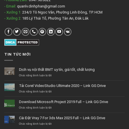
- Email:
quanlv.dinhphan@gmail.com
- Xưởng 1:
234/3 Tô Ngọc Vân, Phường Linh Đông, TP. HCM
- Xưởng 2:
185 Lý Thái Tổ, Phường Tân An, Đắk Lắk
TIN TỨC MỚI
Dịch vụ nội thất BMT uy tín, giá tốt, chất lượng
ở
Chức năng bình luận bị tắt
Dịch
vụ
Tải Corel VideoStudio Ultimate 2020 – Link GG Drive
nội
thất
ở
Chức năng bình luận bị tắt
BMT
Tải
uy
Corel
Download Microsoft Project 2019 Full – Link GG Drive
tín,
VideoStudio
giá
Ultimate
ở
Chức năng bình luận bị tắt
tốt,
2020
Download
chất
–
Microsoft
Cài Đặt Vray 7 For 3ds Max 2025 Full – Link GG Drive
lượng
Link
Project
GG
2019
ở
Chức năng bình luận bị tắt
Drive
Full
Cài