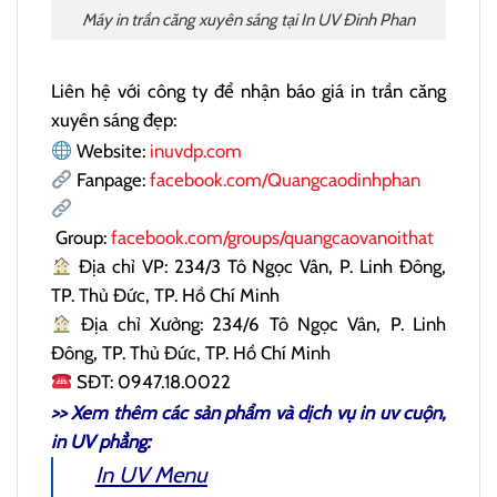
Máy in trần căng xuyên sáng tại In UV Đinh Phan
Liên hệ với công ty để nhận báo giá in trần căng
xuyên sáng đẹp:
Website:
inuvdp.com
Fanpage:
facebook.com/Quangcaodinhphan
Group:
facebook.com/groups/quangcaovanoithat
Địa chỉ VP: 234/3 Tô Ngọc Vân, P. Linh Đông,
TP. Thủ Đức, TP. Hồ Chí Minh
Địa chỉ Xưởng: 234/6 Tô Ngọc Vân, P. Linh
Đông, TP. Thủ Đức, TP. Hồ Chí Minh
SĐT: 0947.18.0022
>> Xem thêm các sản phẩm và dịch vụ
in uv cuộn
,
in UV phẳng:
In UV Menu