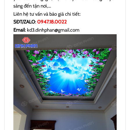
sáng đến tận nơi,…
Liên hệ tư vấn và báo giá chi tiết:
SĐT/ZALO
:
0947.18.0022
Email
: kd3.dinhphan@gmail.com