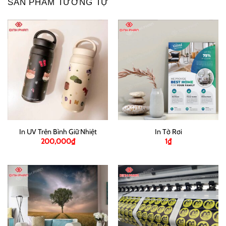
SẢN PHẨM TƯƠNG TỰ
In UV Trên Bình Giữ Nhiệt
In Tờ Rơi
200,000
₫
1
₫