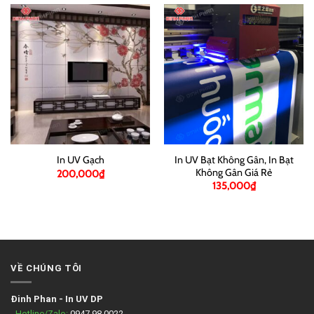
In UV Bạt Không Gân, In Bạt
In UV Gạch
Không Gân Giá Rẻ
200,000
₫
135,000
₫
VỀ CHÚNG TÔI
Đinh Phan
-
In UV DP
- Hotline/Zalo:
0947.98.0022