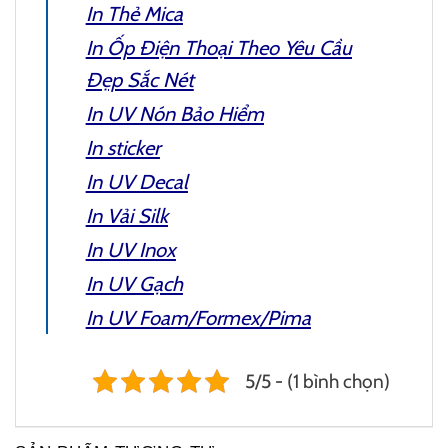
In Thẻ Mica
In Ốp Điện Thoại Theo Yêu Cầu
Đẹp Sắc Nét
In UV Nón Bảo Hiểm
In sticker
In UV Decal
In Vải Silk
In UV Inox
In UV Gạch
In UV Foam/Formex/Pima
5/5 - (1 bình chọn)