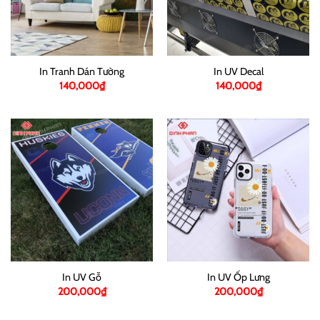
In Tranh Dán Tường
In UV Decal
140,000
₫
140,000
₫
In UV Gỗ
In UV Ốp Lưng
200,000
₫
200,000
₫