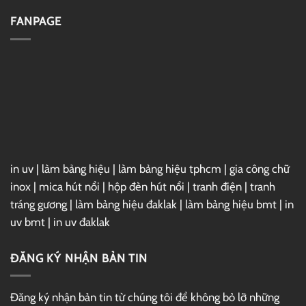
–
Đặt
Link
Vray
FANPAGE
GG
7
Drive
For
3ds
Max
2025
Full
–
Link
GG
Drive
in uv
|
làm bảng hiệu
|
làm bảng hiệu tphcm
|
gia công chữ
inox
|
mica hút nổi
|
hộp đèn hút nổi
|
tranh điện
|
tranh
tráng gương
|
làm bảng hiệu đaklak
|
làm bảng hiệu bmt
|
in
uv bmt
|
in uv đaklak
ĐĂNG KÝ NHẬN BẢN TIN
Đăng ký nhận bản tin từ chúng tôi để không bỏ lỡ những